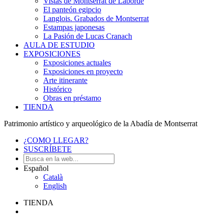
Vistas de Montserrat de Laborde
El panteón egipcio
Langlois. Grabados de Montserrat
Estampas japonesas
La Pasión de Lucas Cranach
AULA DE ESTUDIO
EXPOSICIONES
Exposiciones actuales
Exposiciones en proyecto
Arte itinerante
Histórico
Obras en préstamo
TIENDA
Patrimonio artístico y arqueológico de la Abadía de Montserrat
¿COMO LLEGAR?
SUSCRÍBETE
Español
Català
English
TIENDA