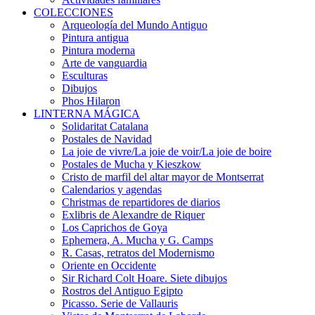
COLECCIONES
Arqueología del Mundo Antiguo
Pintura antigua
Pintura moderna
Arte de vanguardia
Esculturas
Dibujos
Phos Hilaron
LINTERNA MÁGICA
Solidaritat Catalana
Postales de Navidad
La joie de vivre/La joie de voir/La joie de boire
Postales de Mucha y Kieszkow
Cristo de marfil del altar mayor de Montserrat
Calendarios y agendas
Christmas de repartidores de diarios
Exlibris de Alexandre de Riquer
Los Caprichos de Goya
Ephemera, A. Mucha y G. Camps
R. Casas, retratos del Modernismo
Oriente en Occidente
Sir Richard Colt Hoare. Siete dibujos
Rostros del Antiguo Egipto
Picasso. Serie de Vallauris