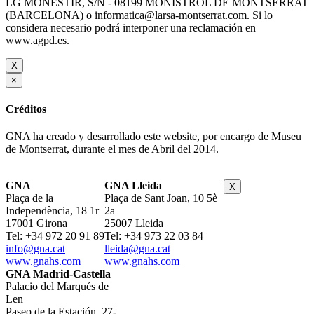
LG MONESTIR, S/N - 08199 MONISTROL DE MONTSERRAT
(BARCELONA) o informatica@larsa-montserrat.com. Si lo
considera necesario podrá interponer una reclamación en
www.agpd.es.
X
×
Créditos
GNA ha creado y desarrollado este website, por encargo de Museu
de Montserrat, durante el mes de Abril del 2014.
GNA
GNA Lleida
X
Plaça de la
Plaça de Sant Joan, 10 5è
Independència, 18 1r
2a
17001 Girona
25007 Lleida
Tel: +34 972 20 91 89
Tel: +34 973 22 03 84
info@gna.cat
lleida@gna.cat
www.gnahs.com
www.gnahs.com
GNA Madrid-Castella
Palacio del Marqués de
Len
Paseo de la Estación, 27-