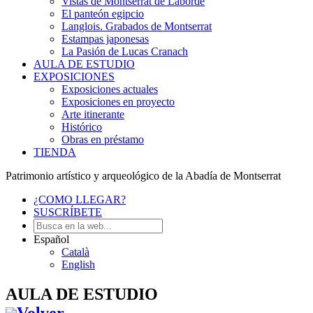
Vistas de Montserrat de Laborde
El panteón egipcio
Langlois. Grabados de Montserrat
Estampas japonesas
La Pasión de Lucas Cranach
AULA DE ESTUDIO
EXPOSICIONES
Exposiciones actuales
Exposiciones en proyecto
Arte itinerante
Histórico
Obras en préstamo
TIENDA
Patrimonio artístico y arqueológico de la Abadía de Montserrat
¿COMO LLEGAR?
SUSCRÍBETE
Español
Català
English
AULA DE ESTUDIO
Volver