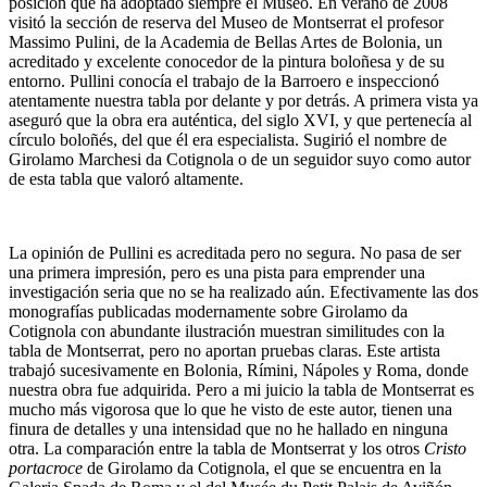
posición que ha adoptado siempre el Museo. En verano de 2008
visitó la sección de reserva del Museo de Montserrat el profesor
Massimo Pulini, de la Academia de Bellas Artes de Bolonia, un
acreditado y excelente conocedor de la pintura boloñesa y de su
entorno. Pullini conocía el trabajo de la Barroero e inspeccionó
atentamente nuestra tabla por delante y por detrás. A primera vista ya
aseguró que la obra era auténtica, del siglo XVI, y que pertenecía al
círculo boloñés, del que él era especialista. Sugirió el nombre de
Girolamo Marchesi da Cotignola o de un seguidor suyo como autor
de esta tabla que valoró altamente.
La opinión de Pullini es acreditada pero no segura. No pasa de ser
una primera impresión, pero es una pista para emprender una
investigación seria que no se ha realizado aún. Efectivamente las dos
monografías publicadas modernamente sobre Girolamo da
Cotignola con abundante ilustración muestran similitudes con la
tabla de Montserrat, pero no aportan pruebas claras. Este artista
trabajó sucesivamente en Bolonia, Rímini, Nápoles y Roma, donde
nuestra obra fue adquirida. Pero a mi juicio la tabla de Montserrat es
mucho más vigorosa que lo que he visto de este autor, tienen una
finura de detalles y una intensidad que no he hallado en ninguna
otra. La comparación entre la tabla de Montserrat y los otros
Cristo
portacroce
de Girolamo da Cotignola, el que se encuentra en la