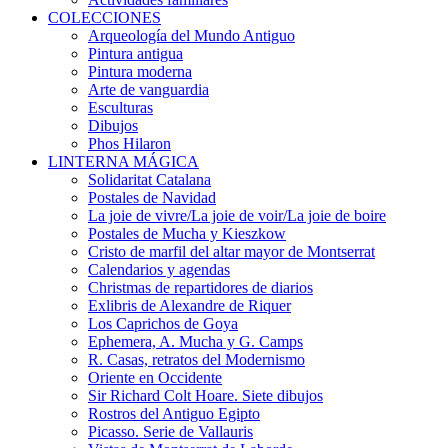
COLECCIONES
Arqueología del Mundo Antiguo
Pintura antigua
Pintura moderna
Arte de vanguardia
Esculturas
Dibujos
Phos Hilaron
LINTERNA MÁGICA
Solidaritat Catalana
Postales de Navidad
La joie de vivre/La joie de voir/La joie de boire
Postales de Mucha y Kieszkow
Cristo de marfil del altar mayor de Montserrat
Calendarios y agendas
Christmas de repartidores de diarios
Exlibris de Alexandre de Riquer
Los Caprichos de Goya
Ephemera, A. Mucha y G. Camps
R. Casas, retratos del Modernismo
Oriente en Occidente
Sir Richard Colt Hoare. Siete dibujos
Rostros del Antiguo Egipto
Picasso. Serie de Vallauris