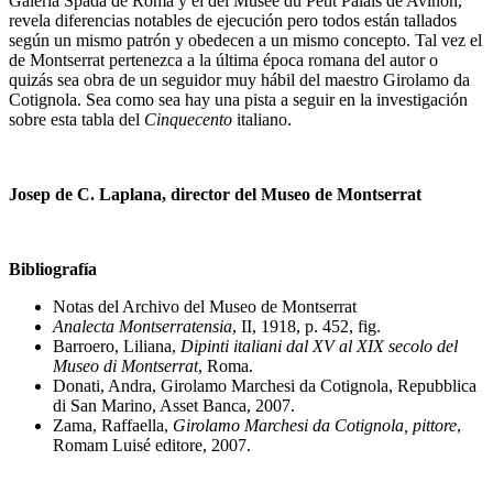
Galeria Spada de Roma y el del Musée du Petit Palais de Aviñón,
revela diferencias notables de ejecución pero todos están tallados
según un mismo patrón y obedecen a un mismo concepto. Tal vez el
de Montserrat pertenezca a la última época romana del autor o
quizás sea obra de un seguidor muy hábil del maestro Girolamo da
Cotignola. Sea como sea hay una pista a seguir en la investigación
sobre esta tabla del
Cinquecento
italiano.
Josep de C. Laplana, director del Museo de Montserrat
Bibliografía
Notas del Archivo del Museo de Montserrat
Analecta Montserratensia
, II, 1918, p. 452, fig.
Barroero, Liliana,
Dipinti italiani dal XV al XIX secolo del
Museo di Montserrat
, Roma.
Donati, Andra, Girolamo Marchesi da Cotignola, Repubblica
di San Marino, Asset Banca, 2007.
Zama, Raffaella,
Girolamo Marchesi da Cotignola, pittore
,
Romam Luisé editore, 2007.