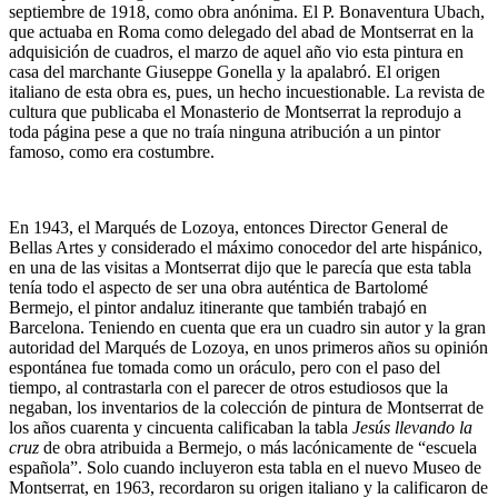
septiembre de 1918, como obra anónima. El P. Bonaventura Ubach,
que actuaba en Roma como delegado del abad de Montserrat en la
adquisición de cuadros, el marzo de aquel año vio esta pintura en
casa del marchante Giuseppe Gonella y la apalabró. El origen
italiano de esta obra es, pues, un hecho incuestionable. La revista de
cultura que publicaba el Monasterio de Montserrat la reprodujo a
toda página pese a que no traía ninguna atribución a un pintor
famoso, como era costumbre.
En 1943, el Marqués de Lozoya, entonces Director General de
Bellas Artes y considerado el máximo conocedor del arte hispánico,
en una de las visitas a Montserrat dijo que le parecía que esta tabla
tenía todo el aspecto de ser una obra auténtica de Bartolomé
Bermejo, el pintor andaluz itinerante que también trabajó en
Barcelona. Teniendo en cuenta que era un cuadro sin autor y la gran
autoridad del Marqués de Lozoya, en unos primeros años su opinión
espontánea fue tomada como un oráculo, pero con el paso del
tiempo, al contrastarla con el parecer de otros estudiosos que la
negaban, los inventarios de la colección de pintura de Montserrat de
los años cuarenta y cincuenta calificaban la tabla
Jesús llevando la
cruz
de obra atribuida a Bermejo, o más lacónicamente de “escuela
española”. Solo cuando incluyeron esta tabla en el nuevo Museo de
Montserrat, en 1963, recordaron su origen italiano y la calificaron de