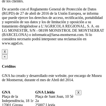
de los clientes.
De acuerdo con el Reglamento General de Protección de Datos
(RGPD) de 27 de abril de 2016 de la Unión Europea, se informa
que puede ejercer los derechos de acceso, rectificación, portabilidad
y supresión de sus datos y los de limitación y oposición a su
tratamiento dirigiéndose a L’AGRICOLA REGIONAL, S. A. en
LG MONESTIR, S/N - 08199 MONISTROL DE MONTSERRAT
(BARCELONA) o informatica@larsa-montserrat.com. Si lo
considera necesario podrá interponer una reclamación en
www.agpd.es.
X
×
Créditos
GNA ha creado y desarrollado este website, por encargo de Museu
de Montserrat, durante el mes de Abril del 2014.
GNA
GNA Lleida
X
Plaça de la
Plaça de Sant Joan, 10 5è
Independència, 18 1r
2a
17001 Girona
25007 Lleida