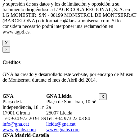
y supresión de sus datos y los de limitación y oposición a su
tratamiento dirigiéndose a L’AGRICOLA REGIONAL, S. A. en
LG MONESTIR, S/N - 08199 MONISTROL DE MONTSERRAT
(BARCELONA) o informatica@larsa-montserrat.com. Si lo
considera necesario podrá interponer una reclamación en
www.agpd.es.
X
×
Créditos
GNA ha creado y desarrollado este website, por encargo de Museu
de Montserrat, durante el mes de Abril del 2014.
GNA
GNA Lleida
X
Plaça de la
Plaça de Sant Joan, 10 5è
Independència, 18 1r
2a
17001 Girona
25007 Lleida
Tel: +34 972 20 91 89
Tel: +34 973 22 03 84
info@gna.cat
lleida@gna.cat
www.gnahs.com
www.gnahs.com
GNA Madrid-Castella