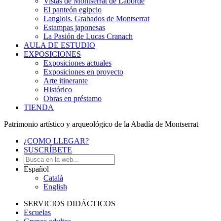
Vistas de Montserrat de Laborde
El panteón egipcio
Langlois. Grabados de Montserrat
Estampas japonesas
La Pasión de Lucas Cranach
AULA DE ESTUDIO
EXPOSICIONES
Exposiciones actuales
Exposiciones en proyecto
Arte itinerante
Histórico
Obras en préstamo
TIENDA
Patrimonio artístico y arqueológico de la Abadía de Montserrat
¿COMO LLEGAR?
SUSCRÍBETE
Español
Català
English
SERVICIOS DIDÁCTICOS
Escuelas