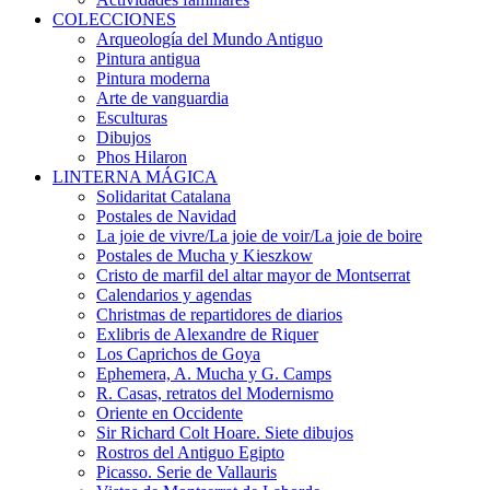
COLECCIONES
Arqueología del Mundo Antiguo
Pintura antigua
Pintura moderna
Arte de vanguardia
Esculturas
Dibujos
Phos Hilaron
LINTERNA MÁGICA
Solidaritat Catalana
Postales de Navidad
La joie de vivre/La joie de voir/La joie de boire
Postales de Mucha y Kieszkow
Cristo de marfil del altar mayor de Montserrat
Calendarios y agendas
Christmas de repartidores de diarios
Exlibris de Alexandre de Riquer
Los Caprichos de Goya
Ephemera, A. Mucha y G. Camps
R. Casas, retratos del Modernismo
Oriente en Occidente
Sir Richard Colt Hoare. Siete dibujos
Rostros del Antiguo Egipto
Picasso. Serie de Vallauris