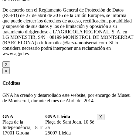
De acuerdo con el Reglamento General de Protección de Datos
(RGPD) de 27 de abril de 2016 de la Unión Europea, se informa
que puede ejercer los derechos de acceso, rectificación, portabilidad
y supresión de sus datos y los de limitación y oposición a su
tratamiento dirigiéndose a L’AGRICOLA REGIONAL, S. A. en
LG MONESTIR, S/N - 08199 MONISTROL DE MONTSERRAT
(BARCELONA) o informatica@larsa-montserrat.com. Si lo
considera necesario podrá interponer una reclamación en
www.agpd.es.
X
×
Créditos
GNA ha creado y desarrollado este website, por encargo de Museu
de Montserrat, durante el mes de Abril del 2014.
GNA
GNA Lleida
X
Plaça de la
Plaça de Sant Joan, 10 5è
Independència, 18 1r
2a
17001 Girona
25007 Lleida