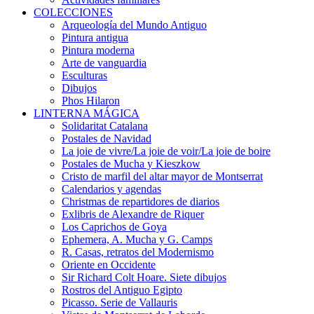
COLECCIONES
Arqueología del Mundo Antiguo
Pintura antigua
Pintura moderna
Arte de vanguardia
Esculturas
Dibujos
Phos Hilaron
LINTERNA MÁGICA
Solidaritat Catalana
Postales de Navidad
La joie de vivre/La joie de voir/La joie de boire
Postales de Mucha y Kieszkow
Cristo de marfil del altar mayor de Montserrat
Calendarios y agendas
Christmas de repartidores de diarios
Exlibris de Alexandre de Riquer
Los Caprichos de Goya
Ephemera, A. Mucha y G. Camps
R. Casas, retratos del Modernismo
Oriente en Occidente
Sir Richard Colt Hoare. Siete dibujos
Rostros del Antiguo Egipto
Picasso. Serie de Vallauris