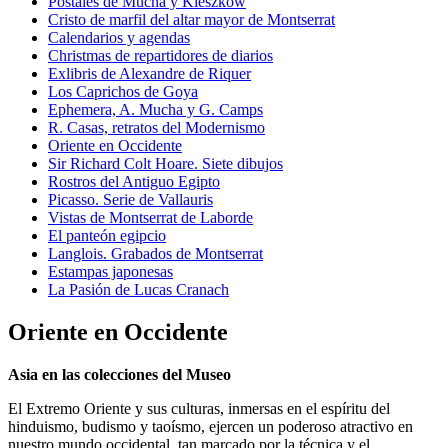
Postales de Mucha y Kieszkow
Cristo de marfil del altar mayor de Montserrat
Calendarios y agendas
Christmas de repartidores de diarios
Exlibris de Alexandre de Riquer
Los Caprichos de Goya
Ephemera, A. Mucha y G. Camps
R. Casas, retratos del Modernismo
Oriente en Occidente
Sir Richard Colt Hoare. Siete dibujos
Rostros del Antiguo Egipto
Picasso. Serie de Vallauris
Vistas de Montserrat de Laborde
El panteón egipcio
Langlois. Grabados de Montserrat
Estampas japonesas
La Pasión de Lucas Cranach
Oriente en Occidente
Asia en las colecciones del Museo
El Extremo Oriente y sus culturas, inmersas en el espíritu del
hinduismo, budismo y taoísmo, ejercen un poderoso atractivo en
nuestro mundo occidental, tan marcado por la técnica y el