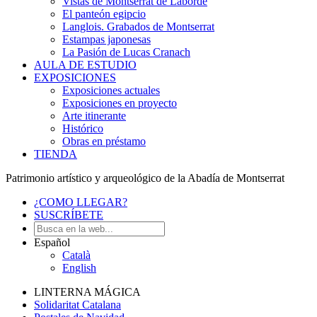
Vistas de Montserrat de Laborde
El panteón egipcio
Langlois. Grabados de Montserrat
Estampas japonesas
La Pasión de Lucas Cranach
AULA DE ESTUDIO
EXPOSICIONES
Exposiciones actuales
Exposiciones en proyecto
Arte itinerante
Histórico
Obras en préstamo
TIENDA
Patrimonio artístico y arqueológico de la Abadía de Montserrat
¿COMO LLEGAR?
SUSCRÍBETE
Español
Català
English
LINTERNA MÁGICA
Solidaritat Catalana