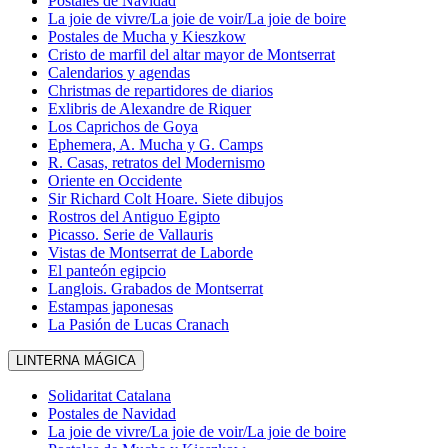
Postales de Navidad
La joie de vivre/La joie de voir/La joie de boire
Postales de Mucha y Kieszkow
Cristo de marfil del altar mayor de Montserrat
Calendarios y agendas
Christmas de repartidores de diarios
Exlibris de Alexandre de Riquer
Los Caprichos de Goya
Ephemera, A. Mucha y G. Camps
R. Casas, retratos del Modernismo
Oriente en Occidente
Sir Richard Colt Hoare. Siete dibujos
Rostros del Antiguo Egipto
Picasso. Serie de Vallauris
Vistas de Montserrat de Laborde
El panteón egipcio
Langlois. Grabados de Montserrat
Estampas japonesas
La Pasión de Lucas Cranach
LINTERNA MÁGICA
Solidaritat Catalana
Postales de Navidad
La joie de vivre/La joie de voir/La joie de boire