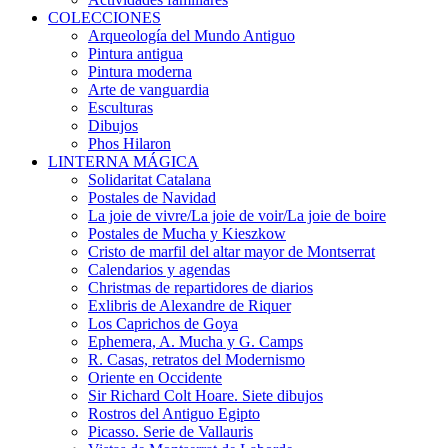
COLECCIONES
Arqueología del Mundo Antiguo
Pintura antigua
Pintura moderna
Arte de vanguardia
Esculturas
Dibujos
Phos Hilaron
LINTERNA MÁGICA
Solidaritat Catalana
Postales de Navidad
La joie de vivre/La joie de voir/La joie de boire
Postales de Mucha y Kieszkow
Cristo de marfil del altar mayor de Montserrat
Calendarios y agendas
Christmas de repartidores de diarios
Exlibris de Alexandre de Riquer
Los Caprichos de Goya
Ephemera, A. Mucha y G. Camps
R. Casas, retratos del Modernismo
Oriente en Occidente
Sir Richard Colt Hoare. Siete dibujos
Rostros del Antiguo Egipto
Picasso. Serie de Vallauris