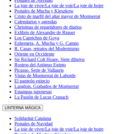
Postales de Navidad
La joie de vivre/La joie de voir/La joie de boire
Postales de Mucha y Kieszkow
Cristo de marfil del altar mayor de Montserrat
Calendarios y agendas
Christmas de repartidores de diarios
Exlibris de Alexandre de Riquer
Los Caprichos de Goya
Ephemera, A. Mucha y G. Camps
R. Casas, retratos del Modernismo
Oriente en Occidente
Sir Richard Colt Hoare. Siete dibujos
Rostros del Antiguo Egipto
Picasso. Serie de Vallauris
Vistas de Montserrat de Laborde
El panteón egipcio
Langlois. Grabados de Montserrat
Estampas japonesas
La Pasión de Lucas Cranach
LINTERNA MÁGICA
Solidaritat Catalana
Postales de Navidad
La joie de vivre/La joie de voir/La joie de boire