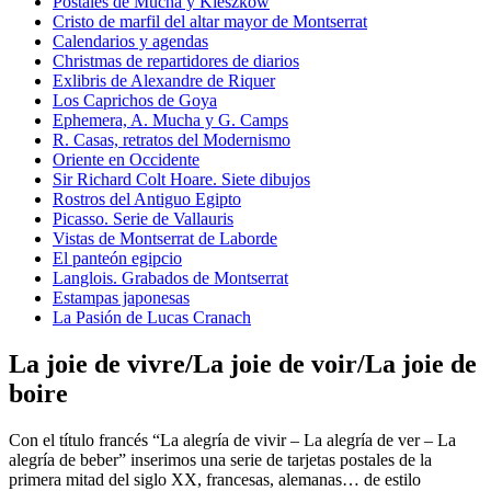
Postales de Mucha y Kieszkow
Cristo de marfil del altar mayor de Montserrat
Calendarios y agendas
Christmas de repartidores de diarios
Exlibris de Alexandre de Riquer
Los Caprichos de Goya
Ephemera, A. Mucha y G. Camps
R. Casas, retratos del Modernismo
Oriente en Occidente
Sir Richard Colt Hoare. Siete dibujos
Rostros del Antiguo Egipto
Picasso. Serie de Vallauris
Vistas de Montserrat de Laborde
El panteón egipcio
Langlois. Grabados de Montserrat
Estampas japonesas
La Pasión de Lucas Cranach
La joie de vivre/La joie de voir/La joie de
boire
Con el título francés “La alegría de vivir – La alegría de ver – La
alegría de beber” inserimos una serie de tarjetas postales de la
primera mitad del siglo XX, francesas, alemanas… de estilo