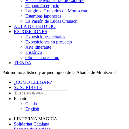
Vistas de Montserrat de Laborde
El panteón egipcio
Langlois. Grabados de Montserrat
Estampas japonesas
La Pasión de Lucas Cranach
AULA DE ESTUDIO
EXPOSICIONES
Exposiciones actuales
Exposiciones en proyecto
Arte itinerante
Histórico
Obras en préstamo
TIENDA
Patrimonio artístico y arqueológico de la Abadía de Montserrat
¿COMO LLEGAR?
SUSCRÍBETE
Español
Català
English
LINTERNA MÁGICA
Solidaritat Catalana