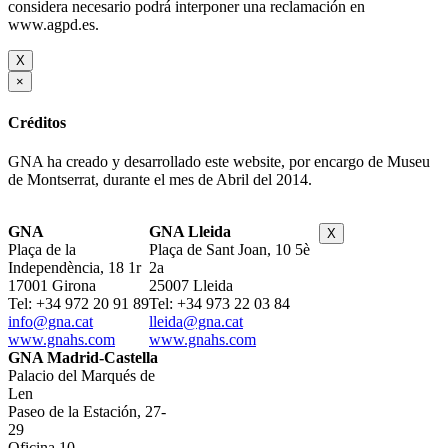
considera necesario podrá interponer una reclamación en
www.agpd.es.
X
×
Créditos
GNA ha creado y desarrollado este website, por encargo de Museu
de Montserrat, durante el mes de Abril del 2014.
GNA
GNA Lleida
X
Plaça de la
Plaça de Sant Joan, 10 5è
Independència, 18 1r
2a
17001 Girona
25007 Lleida
Tel: +34 972 20 91 89
Tel: +34 973 22 03 84
info@gna.cat
lleida@gna.cat
www.gnahs.com
www.gnahs.com
GNA Madrid-Castella
Palacio del Marqués de
Len
Paseo de la Estación, 27-
29
Oficina 10