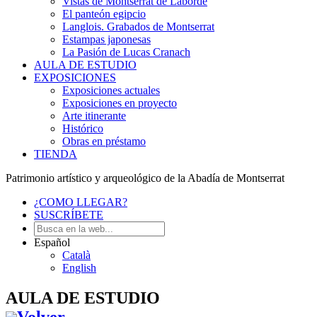
Vistas de Montserrat de Laborde
El panteón egipcio
Langlois. Grabados de Montserrat
Estampas japonesas
La Pasión de Lucas Cranach
AULA DE ESTUDIO
EXPOSICIONES
Exposiciones actuales
Exposiciones en proyecto
Arte itinerante
Histórico
Obras en préstamo
TIENDA
Patrimonio artístico y arqueológico de la Abadía de Montserrat
¿COMO LLEGAR?
SUSCRÍBETE
Español
Català
English
AULA DE ESTUDIO
Volver