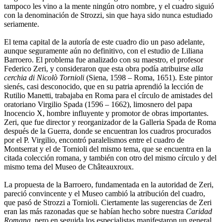
tampoco les vino a la mente ningún otro nombre, y el cuadro siguió
con la denominación de Strozzi, sin que haya sido nunca estudiado
seriamente.
El tema capital de la autoría de este cuadro dio un paso adelante,
aunque seguramente aún no definitivo, con el estudio de Liliana
Barroero. El problema fue analizado con su maestro, el profesor
Federico Zeri, y consideraron que esta obra podía atribuirse
alla
cerchia di Nicolò Tornioli
(Siena, 1598 – Roma, 1651). Este pintor
sienés, casi desconocido, que en su patria aprendió la lección de
Rutilio Manetti, trabajaba en Roma para el círculo de amistades del
oratoriano Virgilio Spada (1596 – 1662), limosnero del papa
Inocencio X, hombre influyente y promotor de obras importantes.
Zeri, que fue director y reorganizador de la Galleria Spada de Roma
después de la Guerra, donde se encuentran los cuadros procurados
por el P. Virgilio, encontró paralelismos entre el cuadro de
Montserrat y el de Tornioli del mismo tema, que se encuentra en la
citada colección romana, y también con otro del mismo círculo y del
mismo tema del Museo de Châteauxroux.
La propuesta de la Barroero, fundamentada en la autoridad de Zeri,
pareció convincente y el Museo cambió la atribución del cuadro,
que pasó de Strozzi a Tornioli. Ciertamente las sugerencias de Zeri
eran las más razonadas que se habían hecho sobre nuestra
Caridad
Romana
, pero en seguida los especialistas manifestaron un general