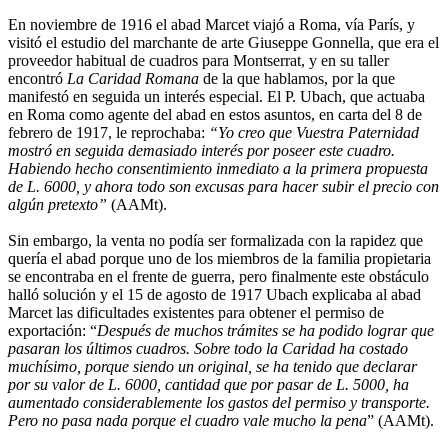
En noviembre de 1916 el abad Marcet viajó a Roma, vía París, y
visitó el estudio del marchante de arte Giuseppe Gonnella, que era el
proveedor habitual de cuadros para Montserrat, y en su taller
encontró
La Caridad Romana
de la que hablamos, por la que
manifestó en seguida un interés especial. El P. Ubach, que actuaba
en Roma como agente del abad en estos asuntos, en carta del 8 de
febrero de 1917, le reprochaba:
“Yo creo que Vuestra Paternidad
mostró en seguida demasiado interés por poseer este cuadro.
Habiendo hecho consentimiento inmediato a la primera propuesta
de L. 6000, y ahora todo son excusas para hacer subir el precio con
algún pretexto”
(AAMt).
Sin embargo, la venta no podía ser formalizada con la rapidez que
quería el abad porque uno de los miembros de la familia propietaria
se encontraba en el frente de guerra, pero finalmente este obstáculo
halló solución y el 15 de agosto de 1917 Ubach explicaba al abad
Marcet las dificultades existentes para obtener el permiso de
exportación: “
Después de muchos trámites se ha podido lograr que
pasaran los últimos cuadros. Sobre todo la Caridad ha costado
muchísimo, porque siendo un original, se ha tenido que declarar
por su valor de L. 6000, cantidad que por pasar de L. 5000, ha
aumentado considerablemente los gastos del permiso y transporte.
Pero no pasa nada porque el cuadro vale mucho la pena
” (AAMt).