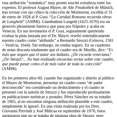
esta atribución “romántica” muy pronto suscitó extrañeza entre los
expertos. El profesor August Mayer, de
Alte Pinakothek
de Múnich,
tras revisar con ojo crítico la colección de Montserrat, escribía el 31
de enero de 1928 al P. Gusi: “
La Caridad Romana recuerda obras
de Langhetti
” (AMMt). Giambattista Langetti (1625-1670) era un
genovés plenamente barroco que pasa por Nápoles y acaba en
Venecia. En sus inventarios el P. Gusi, seguramente queriendo
evaluar la pista lanzada por el Dr. Mayer, reseñó sistemáticamente
nuestro cuadro como “atribuido” a Bernardo Strozzi (Génova, 1581
– Venècia, 1644). Sin embargo, no estaba seguro. En su cuaderno
de notas descarta totalmente que el cuadro sea de Murillo, dice: “
Es
más que seguro que el autor sea italiano. ¿De escuela veneciana?
¿De Strozzi?... No han realizado encuestas serias sobre este cuadro,
que puede pasar como el de más valor de toda la colección
”
(AMMt).
En los primeros años 60, cuando fue organizado y abierto al público
el Museo de Montserrat, presentar un cuadro como “de padre
desconocido” era considerado un deslucimiento y el cuadro se
presentó con la autoría de Strozzi y fue reproducido profusamente
en publicaciones turísticas y postales. Pérez Sánchez en su estudio
de 1965, al no encontrar ninguna atribución plausible a este cuadro,
simplemente lo ignoró. En una visita realizada por los Dres.
Giovanni Previtali y José Milicua en septiembre de 1976, éstos
aseguraron que no se trataba de ninguna obra de Strozzi, pero