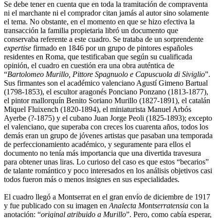
Se debe tener en cuenta que en toda la tramitación de compraventa
ni el marchante ni el comprador citan jamás al autor sino solamente
el tema. No obstante, en el momento en que se hizo efectiva la
transacción la familia propietaria libró un documento que
conservaba referente a este cuadro. Se trataba de un sorprendente
expertise
firmado en 1846 por un grupo de pintores españoles
residentes en Roma, que testificaban que según su cualificada
opinión, el cuadro en cuestión era una obra auténtica de
“
Bartolomeo Murillo, Pittore Spagnuolo e Capuscuola di Siviglio
”.
Sus firmantes son el académico valenciano Agustí Gimeno Bartual
(1798-1853), el escultor aragonés Ponciano Ponzano (1813-1877),
el pintor mallorquín Benito Soriano Murillo (1827-1891), el catalán
Miquel Fluixench (1820-1894), el miniaturista Manuel Arbós
Ayerbe (?-1875) y el cubano Juan Jorge Peoli (1825-1893); excepto
el valenciano, que superaba con creces los cuarenta años, todos los
demás eran un grupo de jóvenes artistas que pasaban una temporada
de perfeccionamiento académico, y seguramente para ellos el
documento no tenía más importancia que una divertida travesura
para obtener unas liras. Lo curioso del caso es que estos “becarios”
de talante romántico y poco interesados en los análisis objetivos casi
todos fueron más o menos insignes en sus especialidades.
El cuadro llegó a Montserrat en el gran envío de diciembre de 1917
y fue publicado con su imagen en
Analecta Montserratensia
con la
anotación: “
original atribuido a Murillo
”. Pero, como cabía esperar,