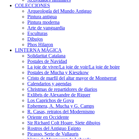
COLECCIONES
Arqueología del Mundo Antiguo
Pintura antigua
Pintura moderna
Arte de vanguardia
Esculturas
Dibujos
Phos Hilaron
LINTERNA MÁGICA
Solidaritat Catalana
Postales de Navidad
La joie de vivre/La joie de voir/La joie de boire
Postales de Mucha y Kieszkow
Cristo de marfil del altar mayor de Montserrat
Calendarios y agendas
Christmas de repartidores de diarios
Exlibris de Alexandre de Riquer
Los Caprichos de Goya
Ephemera, A. Mucha y G. Camps
R. Casas, retratos del Modernismo
Oriente en Occidente
Sir Richard Colt Hoare. Siete dibujos
Rostros del Antiguo Egipto
Picasso. Serie de Vallauris