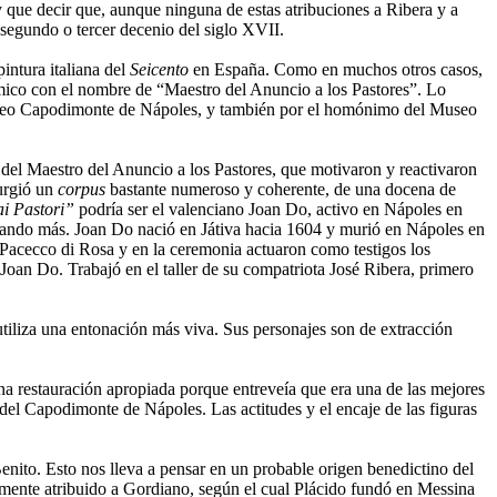
 que decir que, aunque ninguna de estas atribuciones a Ribera y a
segundo o tercer decenio del siglo XVII.
intura italiana del
Seicento
en España. Como en muchos otros casos,
émico con el nombre de “Maestro del Anuncio a los Pastores”. Lo
Museo Capodimonte de Nápoles, y también por el homónimo del Museo
del Maestro del Anuncio a los Pastores, que motivaron y reactivaron
surgió un
corpus
bastante numeroso y coherente, de una docena de
i Pastori”
podría ser el valenciano Joan Do, activo en Nápoles en
rmando más. Joan Do nació en Játiva hacia 1604 y murió en Nápoles en
 Pacecco di Rosa y en la ceremonia actuaron como testigos los
 Joan Do. Trabajó en el taller de su compatriota José Ribera, primero
tiliza una entonación más viva. Sus personajes son de extracción
na restauración apropiada porque entreveía que era una de las mejores
del Capodimonte de Nápoles. Las actitudes y el encaje de las figuras
nito. Esto nos lleva a pensar en un probable origen benedictino del
lsamente atribuido a Gordiano, según el cual Plácido fundó en Messina