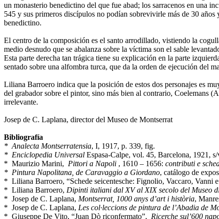
un monasterio benedictino del que fue abad; los sarracenos en una in
545 y sus primeros discípulos no podían sobrevivirle más de 30 años y
benedictino.
El centro de la composición es el santo arrodillado, vistiendo la cogu
medio desnudo que se abalanza sobre la víctima son el sable levantado
Esta parte derecha tan trágica tiene su explicación en la parte izqui
sentado sobre una alfombra turca, que da la orden de ejecución del mar
Liliana Barroero indica que la posición de estos dos personajes es mu
del grabador sobre el pintor, sino más bien al contrario, Coelemans (
irrelevante.
Josep de C. Laplana, director del Museo de Montserrat
Bibliografía
* Analecta Montserratensia
, I, 1917, p. 339, fig.
* Enciclopedia Universal
Espasa-Calpe, vol. 45, Barcelona, 1921, s/v
* Maurizio Marini,
Pittori a Napoli
, 1610 – 1656:
contributi e sche
* Pintura Napolitana, de Caravaggio a Giordano
, catálogo de expo
* Liliana Barroero, “Schede seicentesche: Fignolio, Vaccaro, Vanni e
* Liliana Barroero,
Dipinti italiani dal XV al XIX secolo del Museo d
* Josep de C. Laplana,
Montserrat, 1000 anys d’art i història
, Manres
* Josep de C. Laplana,
Les col·leccions de pintura de l’Abadia de M
* Giuseppe De Vito, “Juan Dò riconfermato”,
Ricerche sul’600 nap