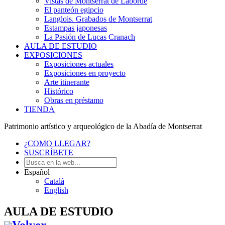
Vistas de Montserrat de Laborde
El panteón egipcio
Langlois. Grabados de Montserrat
Estampas japonesas
La Pasión de Lucas Cranach
AULA DE ESTUDIO
EXPOSICIONES
Exposiciones actuales
Exposiciones en proyecto
Arte itinerante
Histórico
Obras en préstamo
TIENDA
Patrimonio artístico y arqueológico de la Abadía de Montserrat
¿COMO LLEGAR?
SUSCRÍBETE
Español
Català
English
AULA DE ESTUDIO
Volver