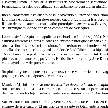
Giovanni Previtali al visitar la
quadreria
de Montserrat en septiembre d
Francanzano era del todo afinada, sin embargo no constituían ningún 
Inexplicablemente este cuadro pasó inadvertido a Pérez Sánchez cuando 
la primera en estudiar con rigor nuestro cuadro fue Liliana Barroer
llaman de esta manera por su cuadro prototípico
Annuncio ai Pastori
,
de Birmingham, donde constaba como obra de Velázquez.
La exposición de pintura napolitana celebrada en Londres (1982), Par
estudios referentes a otros cuadros del mismo pintor que estaban en d
obras atribuibles a este mismo pintor. Ya anteriormente el profesor 
aquellas fechas y discípulo y colaborador de José Ribera, una hipóte
1656, el año de la peste. En 1626 se encontraba ya en la capital de 
pintores napolitanos Filippo Vitale, Battistello Caracciolo y José Rib
como ayudante y después como socio.
Su pintura, generalmente oscura y densa, conserva un deje de caravag
popular, rudos pero vigorosos y expresivos.
Maurizio Marini al estudiar nuestro
Martirio de San Plácido y compa
obras de Joan Do. Liliana Barroero en su estudio señala el parecido d
de nuestro cuadro ligan perfectamente con el
Annuncio ai Pastori
tam
San Plácido es un santo querido y venerado sobre todo en la Orden Be
encargo de este cuadro. El martirio de este santo es totalmente legenda