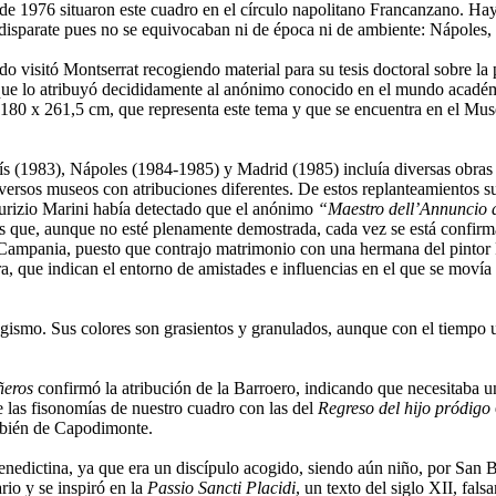
e 1976 situaron este cuadro en el círculo napolitano Francanzano. Hay
disparate pues no se equivocaban ni de época ni de ambiente: Nápoles, 
visitó Montserrat recogiendo material para su tesis doctoral sobre la p
o, que lo atribuyó decididamente al anónimo conocido en el mundo acad
 180 x 261,5 cm, que representa este tema y que se encuentra en el 
ís (1983), Nápoles (1984-1985) y Madrid (1985) incluía diversas obras 
iversos museos con atribuciones diferentes. De estos replanteamientos 
Maurizio Marini había detectado que el anónimo
“Maestro dell’Annuncio a
sis que, aunque no esté plenamente demostrada, cada vez se está confi
la Campania, puesto que contrajo matrimonio con una hermana del pintor
era, que indican el entorno de amistades e influencias en el que se movía
gismo. Sus colores son grasientos y granulados, aunque con el tiempo u
ñeros
confirmó la atribución de la Barroero, indicando que necesitaba u
e las fisonomías de nuestro cuadro con las del
Regreso del hijo pródigo
bién de Capodimonte.
nedictina, ya que era un discípulo acogido, siendo aún niño, por San Be
rio y se inspiró en la
Passio Sancti Placidi
, un texto del siglo XII, fa