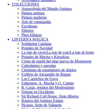
COLECCIONES
Arqueología del Mundo Antiguo
Pintura antigua
Pintura moderna
Arte de vanguardia
Esculturas
Dibujos
Phos Hilaron
LINTERNA MÁGICA
Solidaritat Catalana
Postales de Navidad
La joie de vivre/La joie de voir/La joie de boire
Postales de Mucha y Kieszkow
Cristo de marfil del altar mayor de Montserrat
Calendarios y agendas
Christmas de repartidores de diarios
Exlibris de Alexandre de Riquer
Los Caprichos de Goya
Ephemera, A. Mucha y G. Camps
R. Casas, retratos del Modernismo
Oriente en Occidente
Sir Richard Colt Hoare. Siete dibujos
Rostros del Antiguo Egipto
Picasso. Serie de Vallauris