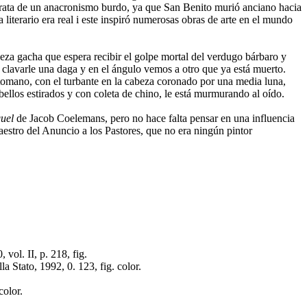
 trata de un anacronismo burdo, ya que San Benito murió anciano hacia
iterario era real i este inspiró numerosas obras de arte en el mundo
beza gacha que espera recibir el golpe mortal del verdugo bárbaro y
 clavarle una daga y en el ángulo vemos a otro que ya está muerto.
 otomano, con el turbante en la cabeza coronado por una media luna,
bellos estirados y con coleta de chino, le está murmurando al oído.
uel
de Jacob Coelemans, pero no hace falta pensar en una influencia
aestro del Anuncio a los Pastores, que no era ningún pintor
vol. II, p. 218, fig.
la Stato, 1992, 0. 123, fig. color.
color.