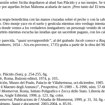
cursión sobre Sicilia degollaron al abad San Plácido y a sus monjes. Se
 por aquellas fechas Mahoma acabaría de nacer. ¡Pero tanto da! El tema l
lla negra benedictina con las manos cruzadas sobre el pecho y con la ca
. Otro monje yace en el suelo y gesticula mientras otro verdugo intenta
erda donde vemos a los verdaderos instigadores: un personaje vestido de
tirio mientras escucha las insidias que un sacerdote pagano, con los ca
y parecida,
“quasi sovrapponibile”
, al del grabado
Jacob conoce a Raq
Amberes, 1654 – Aix-en-provence, 1735) graba a partir de la obra del M
. Plácido (San), p. 254-255, fig.
de
, Roma, Bulzoni editori, 1974, p. 103..
sición, Museo del Prado, Palacio de Villahermosa, oct-diciembre, 1985.
 il Maestro degli Annunci”,
Prospettiva
, IV-1989 – X-1990, núm. 57-60, 
i Montserrat
, Roma, Istituto Poligrafico e Zecca dello Stato. Libreria del
a, Angle Editorial, 1998, p. 123, fig. color.
ontserrat,
Publicacions de l’Abadia de Montserrat, 1999, p. 31, 34, fig. 
oletano. Saggi e documenti,
2003-2004, p. 85-91.