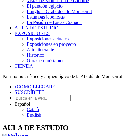
Vistas de Montserrat de Laborde
El panteón egipcio
Langlois. Grabados de Montserrat
Estampas japonesas
La Pasión de Lucas Cranach
AULA DE ESTUDIO
EXPOSICIONES
Exposiciones actuales
Exposiciones en proyecto
Arte itinerante
Histórico
Obras en préstamo
TIENDA
Patrimonio artístico y arqueológico de la Abadía de Montserrat
¿COMO LLEGAR?
SUSCRÍBETE
Español
Català
English
AULA DE ESTUDIO
Volver