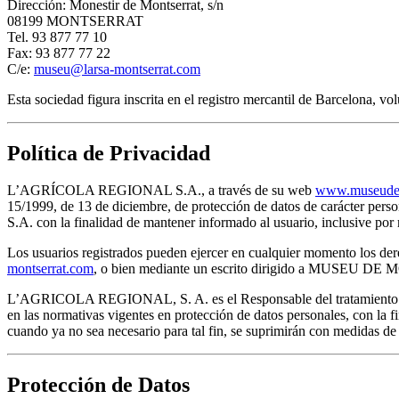
Dirección: Monestir de Montserrat, s/n
08199 MONTSERRAT
Tel. 93 877 77 10
Fax: 93 877 77 22
C/e:
museu@larsa-montserrat.com
Esta sociedad figura inscrita en el registro mercantil de Barcelona, 
Política de Privacidad
L’AGRÍCOLA REGIONAL S.A., a través de su web
www.museudem
15/1999, de 13 de diciembre, de protección de datos de carácter pe
S.A. con la finalidad de mantener informado al usuario, inclusive 
Los usuarios registrados pueden ejercer en cualquier momento los dere
montserrat.com
, o bien mediante un escrito dirigido a MUSEU D
L’AGRICOLA REGIONAL, S. A. es el Responsable del tratamiento de lo
en las normativas vigentes en protección de datos personales, con la f
cuando ya no sea necesario para tal fin, se suprimirán con medidas de
Protección de Datos