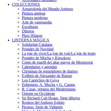
COLECCIONES
Arqueología del Mundo Antiguo
Pintura antigua
Pintura moderna
Arte de vanguardia
Esculturas
Dibujos
Phos Hilaron
LINTERNA MÁGICA
Solidaritat Catalana
Postales de Navidad
La joie de vivre/La joie de voir/La joie de boire
Postales de Mucha y Kieszkow
Cristo de marfil del altar mayor de Montserrat
Calendarios y agendas
Christmas de repartidores de diarios
Exlibris de Alexandre de Riquer
Los Caprichos de Goya
Ephemera, A. Mucha y G. Camps
R. Casas, retratos del Modernismo
Oriente en Occidente
Sir Richard Colt Hoare. Siete dibujos
Rostros del Antiguo Egipto
Picasso. Serie de Vallauris