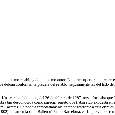
un mismo retablo y de un mismo autor. La parte superior, que representa
que debían conformar la predela del retablo, seguramente las del lado de
. Una carta del donante, del 26 de febrero de 1987, nos informaba que J
bra tan desconocida como parecía, puesto que había sido expuesta en el 
arreras. La noticia inmediatamente anterior referente a esta obra es u
02) tenían en la calle Bailén nº 72 de Barcelona, en la que vemos (en 