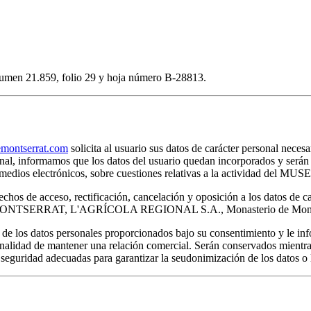
volumen 21.859, folio 29 y hoja número B-28813.
ontserrat.com
solicita al usuario sus datos de carácter personal necesa
rsonal, informamos que los datos del usuario quedan incorporados y s
por medios electrónicos, sobre cuestiones relativas a la actividad 
chos de acceso, rectificación, cancelación y oposición a los datos de c
E MONTSERRAT, L'AGRÍCOLA REGIONAL S.A., Monasterio de Montser
s datos personales proporcionados bajo su consentimiento y le infor
inalidad de mantener una relación comercial. Serán conservados mientras
 seguridad adecuadas para garantizar la seudonimización de los datos o l