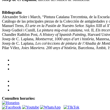
Bibliografía
Alexandre Soler i March, “Pintura Catalana Trecentista, de la Escuela 
Catálogo de las principales piezas de la Colección de antigüedades y o
Manuel Trens,
El arte en la Pasión de Nuestro Señor. Siglos XIII al X
Josep Gudiol i Cunill,
La pintura mig-eval catalana
, vol. II,
Els trecen
Chandler Rathfon Post,
A History of Spanish Painting
, Harvard Unive
Josep de C. Laplana,
Montserrat, 1000 anys d’art i història
, Manresa,
Josep de C. Laplana,
Les col·leccions de pintura de l’Abadia de Mont
Pilar Vélez,
Joies Masriera. 200 anys d’història
, Barcelona, Àmbit, 19
Consulten horarios: