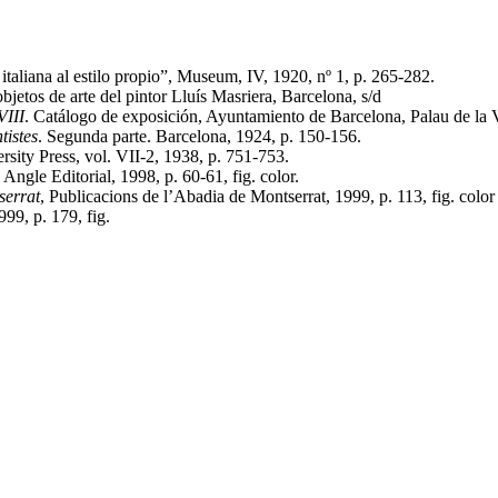
italiana al estilo propio”, Museum, IV, 1920, nº 1, p. 265-282.
bjetos de arte del pintor Lluís Masriera, Barcelona, s/d
VIII
. Catálogo de exposición, Ayuntamiento de Barcelona, Palau de la V
tistes
. Segunda parte. Barcelona, 1924, p. 150-156.
rsity Press, vol. VII-2, 1938, p. 751-753.
 Angle Editorial, 1998, p. 60-61, fig. color.
serrat
, Publicacions de l’Abadia de Montserrat, 1999, p. 113, fig. color
99, p. 179, fig.