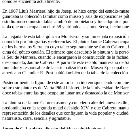
como se encuentra actualmente.
En 1907 Lluís Masriera, hijo de Josep, se hizo cargo del estudio-muse
guardaba la colección familiar como museo y sala de exposiciones públ
estudio-museo nuestra tabla cambió de propietario y fue adquirida po
tabla que nos ocupa con el nº 58 y atribuida a Jaume Serra, hecho qu
La llegada de esta tabla gótica a Montserrat y su inmediata exposición
conocido por fotografías y referencias. El pintor Jaume Cabrera ocupa
de los hermanos Serra, en cuyo taller seguramente se formó Cabrera, h
cima del gótico catalán. El primero que descubrió la pintura y la per
la Seu de Manresa, cuando le encargaron la construcción de la fachada
desconocido, Jaume Cabrera. A partir de este retablo manresano de San
fundador y responsable de la sistematización del Museo Episcopal de V
americano Chandler R. Post habló también de la tabla de la colección 
Posteriormente la figura de este autor se ha ido enriqueciendo con nu
sobre este pintor es de Marta Piñol i Lloret, de la Universidad de Barc
doce tablas entre las que ocupa un lugar muy destacado la de Montserr
La pintura de Jaume Cabrera asume ya un cierto aire del nuevo estilo g
predominaba en la segunda mitad del siglo XIV, y que Cabrera mantuv
representación de los detalles que configuran la vida popular y ciudad
naturalista, clara, sencilla y agradable.
Josep de C. Laplana
, director del Museo de Montserrat