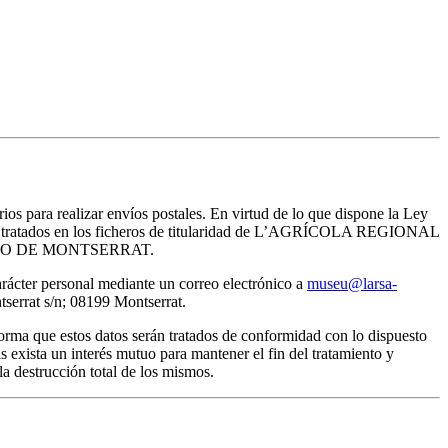
rios para realizar envíos postales. En virtud de lo que dispone la Ley
erán tratados en los ficheros de titularidad de L’AGRÍCOLA REGIONAL
del MUSEO DE MONTSERRAT.
arácter personal mediante un correo electrónico a
museu@larsa-
rat s/n; 08199 Montserrat.
ma que estos datos serán tratados de conformidad con lo dispuesto
 exista un interés mutuo para mantener el fin del tratamiento y
a destrucción total de los mismos.