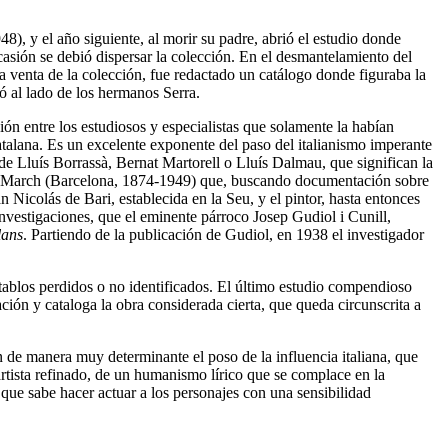
), y el año siguiente, al morir su padre, abrió el estudio donde
asión se debió dispersar la colección. En el desmantelamiento del
 venta de la colección, fue redactado un catálogo donde figuraba la
ó al lado de los hermanos Serra.
ón entre los estudiosos y especialistas que solamente la habían
atalana. Es un excelente exponente del paso del italianismo imperante
de Lluís Borrassà, Bernat Martorell o Lluís Dalmau, que significan la
ler i March (Barcelona, 1874-1949) que, buscando documentación sobre
Nicolás de Bari, establecida en la Seu, y el pintor, hasta entonces
nvestigaciones, que el eminente párroco Josep Gudiol i Cunill,
lans
. Partiendo de la publicación de Gudiol, en 1938 el investigador
tablos perdidos o no identificados. El último estudio compendioso
ación y cataloga la obra considerada cierta, que queda circunscrita a
n de manera muy determinante el poso de la influencia italiana, que
ista refinado, de un humanismo lírico que se complace en la
 que sabe hacer actuar a los personajes con una sensibilidad