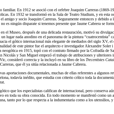
o familiar. En 1912 se asoció con el orfebre Joaquim Carreras (1869-1948
icas. En 1932 se transformó en la Sala de Teatro Studium, y en esta oc
r el amigo y socio Joaquim Carreras. Seguramente entonces y debido a la
e no es ningún disparate si tenemos presente que Jaume Cabrera se form
 en el Museo, después de una delicada restauración, motivó su divulgaci
 un lugar nada anodino en el panorama de la pintura “cuatrocentista” c
acia el gótico internacional más elegante de mediados del siglo XV, el 
sonalidad de este pintor fue el arquitecto e investigador Alexandre So
 neogótica en 1915, topó con el contrato firmado por la Cofradía de San 
 Nicolás y San Miguel empezó el trabajo de atribuciones y ulteriores i
ic, consideró correcta y la incluyó en su libro de los
Trecentistes Cata
Carreras, que él ya sitúa relacionada a Jaume Cabrera.
evas aportaciones documentales, muchas de ellas referentes a algunos re
elona, todavía inédito, que estudia con criterio crítico toda la document
at.
ótico que los especialistas califican de internacional, pero conserva aú
o en toda su obra conocida. En todo momento se manifestó como un art
ana, tanto por lo que respecta a la indumentaria como a los utensilios, y