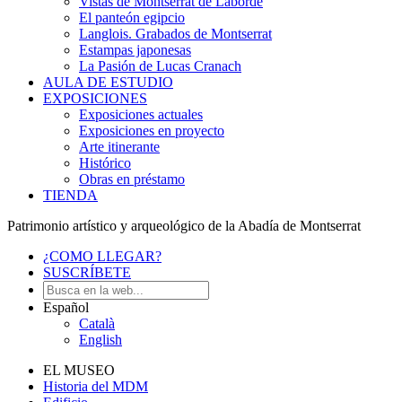
Vistas de Montserrat de Laborde
El panteón egipcio
Langlois. Grabados de Montserrat
Estampas japonesas
La Pasión de Lucas Cranach
AULA DE ESTUDIO
EXPOSICIONES
Exposiciones actuales
Exposiciones en proyecto
Arte itinerante
Histórico
Obras en préstamo
TIENDA
Patrimonio artístico y arqueológico de la Abadía de Montserrat
¿COMO LLEGAR?
SUSCRÍBETE
Español
Català
English
EL MUSEO
Historia del MDM