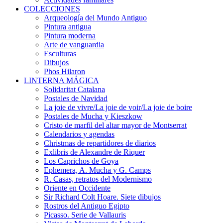
COLECCIONES
Arqueología del Mundo Antiguo
Pintura antigua
Pintura moderna
Arte de vanguardia
Esculturas
Dibujos
Phos Hilaron
LINTERNA MÁGICA
Solidaritat Catalana
Postales de Navidad
La joie de vivre/La joie de voir/La joie de boire
Postales de Mucha y Kieszkow
Cristo de marfil del altar mayor de Montserrat
Calendarios y agendas
Christmas de repartidores de diarios
Exlibris de Alexandre de Riquer
Los Caprichos de Goya
Ephemera, A. Mucha y G. Camps
R. Casas, retratos del Modernismo
Oriente en Occidente
Sir Richard Colt Hoare. Siete dibujos
Rostros del Antiguo Egipto
Picasso. Serie de Vallauris