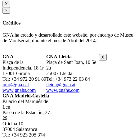
X
×
Créditos
GNA ha creado y desarrollado este website, por encargo de Museu
de Montserrat, durante el mes de Abril del 2014.
GNA
GNA Lleida
X
Plaça de la
Plaça de Sant Joan, 10 5è
Independència, 18 1r
2a
17001 Girona
25007 Lleida
Tel: +34 972 20 91 89
Tel: +34 973 22 03 84
info@gna.cat
lleida@gna.cat
www.gnahs.com
www.gnahs.com
GNA Madrid-Castella
Palacio del Marqués de
Len
Paseo de la Estación, 27-
29
Oficina 10
37004 Salamanca
Tel: +34 923 205 374