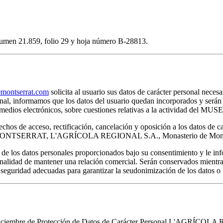
volumen 21.859, folio 29 y hoja número B-28813.
ontserrat.com
solicita al usuario sus datos de carácter personal necesa
rsonal, informamos que los datos del usuario quedan incorporados y s
por medios electrónicos, sobre cuestiones relativas a la actividad 
chos de acceso, rectificación, cancelación y oposición a los datos de c
E MONTSERRAT, L'AGRÍCOLA REGIONAL S.A., Monasterio de Montser
s datos personales proporcionados bajo su consentimiento y le infor
inalidad de mantener una relación comercial. Serán conservados mientras
 seguridad adecuadas para garantizar la seudonimización de los datos o l
e diciembre de Protección de Datos de Carácter Personal L'AGRÍCOLA