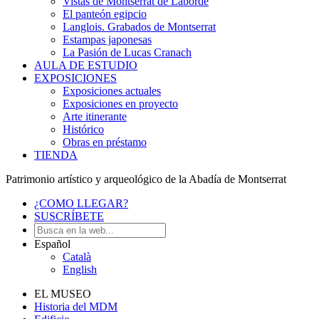
Vistas de Montserrat de Laborde
El panteón egipcio
Langlois. Grabados de Montserrat
Estampas japonesas
La Pasión de Lucas Cranach
AULA DE ESTUDIO
EXPOSICIONES
Exposiciones actuales
Exposiciones en proyecto
Arte itinerante
Histórico
Obras en préstamo
TIENDA
Patrimonio artístico y arqueológico de la Abadía de Montserrat
¿COMO LLEGAR?
SUSCRÍBETE
Español
Català
English
EL MUSEO
Historia del MDM