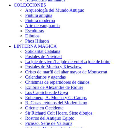
COLECCIONES
Arqueología del Mundo Antiguo
Pintura antigua
Pintura moderna
Arte de vanguardia
Esculturas
Dibujos
Phos Hilaron
LINTERNA MÁGICA
Solidaritat Catalana
Postales de Navidad
La joie de vivre/La joie de voir/La joie de boire
Postales de Mucha y Kieszkow
Cristo de marfil del altar mayor de Montserrat
Calendarios y agendas
Christmas de repartidores de diarios
Exlibris de Alexandre de Riquer
Los Caprichos de Goya
Ephemera, A. Mucha y G. Camps
R. Casas, retratos del Modernismo
Oriente en Occidente
Sir Richard Colt Hoare. Siete dibujos
Rostros del Antiguo Egipto
Picasso. Serie de Vallauris