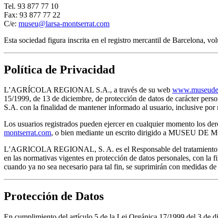
Tel. 93 877 77 10
Fax: 93 877 77 22
C/e:
museu@larsa-montserrat.com
Esta sociedad figura inscrita en el registro mercantil de Barcelona, 
Política de Privacidad
L’AGRÍCOLA REGIONAL S.A., a través de su web
www.museudem
15/1999, de 13 de diciembre, de protección de datos de carácter pe
S.A. con la finalidad de mantener informado al usuario, inclusive 
Los usuarios registrados pueden ejercer en cualquier momento los dere
montserrat.com
, o bien mediante un escrito dirigido a MUSEU D
L’AGRICOLA REGIONAL, S. A. es el Responsable del tratamiento de lo
en las normativas vigentes en protección de datos personales, con la f
cuando ya no sea necesario para tal fin, se suprimirán con medidas de
Protección de Datos
En cumplimiento del artículo 5 de la Lei Orgánica 17/1999 del 3 d