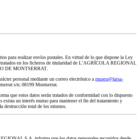
rios para realizar envíos postales. En virtud de lo que dispone la Ley
erán tratados en los ficheros de titularidad de L’AGRÍCOLA REGIONAL
del MUSEO DE MONTSERRAT.
arácter personal mediante un correo electrónico a
museu@larsa-
rat s/n; 08199 Montserrat.
ma que estos datos serán tratados de conformidad con lo dispuesto
 exista un interés mutuo para mantener el fin del tratamiento y
a destrucción total de los mismos.
 REGIONAL S.A. informa que los datos personales recogidos desde