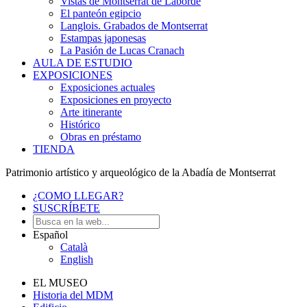
Vistas de Montserrat de Laborde
El panteón egipcio
Langlois. Grabados de Montserrat
Estampas japonesas
La Pasión de Lucas Cranach
AULA DE ESTUDIO
EXPOSICIONES
Exposiciones actuales
Exposiciones en proyecto
Arte itinerante
Histórico
Obras en préstamo
TIENDA
Patrimonio artístico y arqueológico de la Abadía de Montserrat
¿COMO LLEGAR?
SUSCRÍBETE
Español
Català
English
EL MUSEO
Historia del MDM