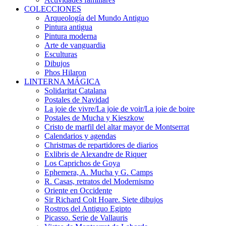
COLECCIONES
Arqueología del Mundo Antiguo
Pintura antigua
Pintura moderna
Arte de vanguardia
Esculturas
Dibujos
Phos Hilaron
LINTERNA MÁGICA
Solidaritat Catalana
Postales de Navidad
La joie de vivre/La joie de voir/La joie de boire
Postales de Mucha y Kieszkow
Cristo de marfil del altar mayor de Montserrat
Calendarios y agendas
Christmas de repartidores de diarios
Exlibris de Alexandre de Riquer
Los Caprichos de Goya
Ephemera, A. Mucha y G. Camps
R. Casas, retratos del Modernismo
Oriente en Occidente
Sir Richard Colt Hoare. Siete dibujos
Rostros del Antiguo Egipto
Picasso. Serie de Vallauris