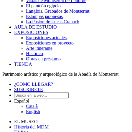
Vistas de Montserrat de Laborde
El panteón egipcio
Langlois. Grabados de Montserrat
Estampas japonesas
La Pasión de Lucas Cranach
AULA DE ESTUDIO
EXPOSICIONES
Exposiciones actuales
Exposiciones en proyecto
Arte itinerante
Histórico
Obras en préstamo
TIENDA
Patrimonio artístico y arqueológico de la Abadía de Montserrat
¿COMO LLEGAR?
SUSCRÍBETE
Español
Català
English
EL MUSEO
Historia del MDM