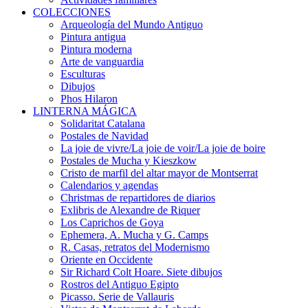
COLECCIONES
Arqueología del Mundo Antiguo
Pintura antigua
Pintura moderna
Arte de vanguardia
Esculturas
Dibujos
Phos Hilaron
LINTERNA MÁGICA
Solidaritat Catalana
Postales de Navidad
La joie de vivre/La joie de voir/La joie de boire
Postales de Mucha y Kieszkow
Cristo de marfil del altar mayor de Montserrat
Calendarios y agendas
Christmas de repartidores de diarios
Exlibris de Alexandre de Riquer
Los Caprichos de Goya
Ephemera, A. Mucha y G. Camps
R. Casas, retratos del Modernismo
Oriente en Occidente
Sir Richard Colt Hoare. Siete dibujos
Rostros del Antiguo Egipto
Picasso. Serie de Vallauris