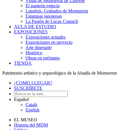
Vistas de Montserrat de Laborde
El panteón egipcio
Langlois. Grabados de Montserrat
Estampas japonesas
La Pasión de Lucas Cranach
AULA DE ESTUDIO
EXPOSICIONES
Exposiciones actuales
Exposiciones en proyecto
Arte itinerante
Histórico
Obras en préstamo
TIENDA
Patrimonio artístico y arqueológico de la Abadía de Montserrat
¿COMO LLEGAR?
SUSCRÍBETE
Español
Català
English
EL MUSEO
Historia del MDM