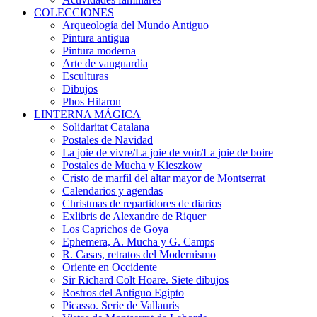
COLECCIONES
Arqueología del Mundo Antiguo
Pintura antigua
Pintura moderna
Arte de vanguardia
Esculturas
Dibujos
Phos Hilaron
LINTERNA MÁGICA
Solidaritat Catalana
Postales de Navidad
La joie de vivre/La joie de voir/La joie de boire
Postales de Mucha y Kieszkow
Cristo de marfil del altar mayor de Montserrat
Calendarios y agendas
Christmas de repartidores de diarios
Exlibris de Alexandre de Riquer
Los Caprichos de Goya
Ephemera, A. Mucha y G. Camps
R. Casas, retratos del Modernismo
Oriente en Occidente
Sir Richard Colt Hoare. Siete dibujos
Rostros del Antiguo Egipto
Picasso. Serie de Vallauris