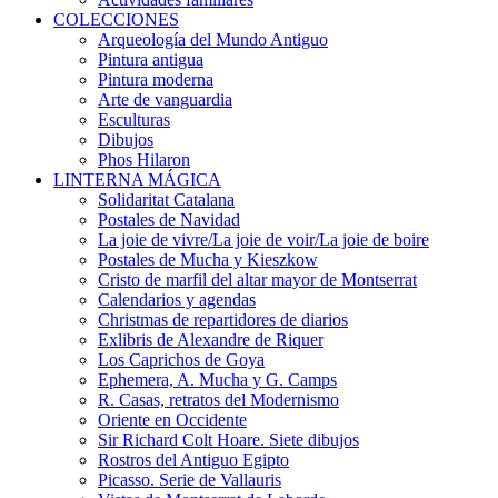
COLECCIONES
Arqueología del Mundo Antiguo
Pintura antigua
Pintura moderna
Arte de vanguardia
Esculturas
Dibujos
Phos Hilaron
LINTERNA MÁGICA
Solidaritat Catalana
Postales de Navidad
La joie de vivre/La joie de voir/La joie de boire
Postales de Mucha y Kieszkow
Cristo de marfil del altar mayor de Montserrat
Calendarios y agendas
Christmas de repartidores de diarios
Exlibris de Alexandre de Riquer
Los Caprichos de Goya
Ephemera, A. Mucha y G. Camps
R. Casas, retratos del Modernismo
Oriente en Occidente
Sir Richard Colt Hoare. Siete dibujos
Rostros del Antiguo Egipto
Picasso. Serie de Vallauris