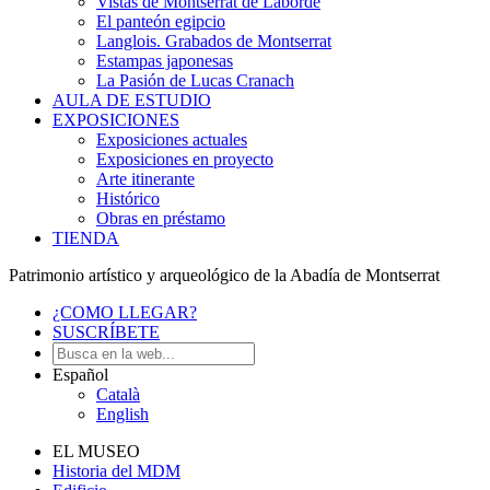
Vistas de Montserrat de Laborde
El panteón egipcio
Langlois. Grabados de Montserrat
Estampas japonesas
La Pasión de Lucas Cranach
AULA DE ESTUDIO
EXPOSICIONES
Exposiciones actuales
Exposiciones en proyecto
Arte itinerante
Histórico
Obras en préstamo
TIENDA
Patrimonio artístico y arqueológico de la Abadía de Montserrat
¿COMO LLEGAR?
SUSCRÍBETE
Español
Català
English
EL MUSEO
Historia del MDM