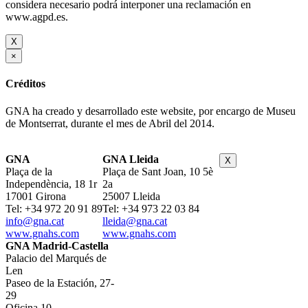
considera necesario podrá interponer una reclamación en
www.agpd.es.
X
×
Créditos
GNA ha creado y desarrollado este website, por encargo de Museu
de Montserrat, durante el mes de Abril del 2014.
GNA
GNA Lleida
X
Plaça de la
Plaça de Sant Joan, 10 5è
Independència, 18 1r
2a
17001 Girona
25007 Lleida
Tel: +34 972 20 91 89
Tel: +34 973 22 03 84
info@gna.cat
lleida@gna.cat
www.gnahs.com
www.gnahs.com
GNA Madrid-Castella
Palacio del Marqués de
Len
Paseo de la Estación, 27-
29
Oficina 10