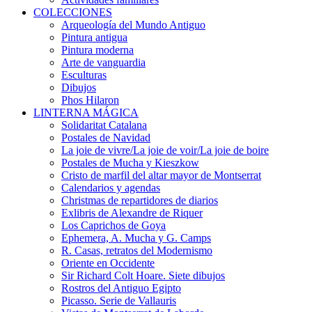
COLECCIONES
Arqueología del Mundo Antiguo
Pintura antigua
Pintura moderna
Arte de vanguardia
Esculturas
Dibujos
Phos Hilaron
LINTERNA MÁGICA
Solidaritat Catalana
Postales de Navidad
La joie de vivre/La joie de voir/La joie de boire
Postales de Mucha y Kieszkow
Cristo de marfil del altar mayor de Montserrat
Calendarios y agendas
Christmas de repartidores de diarios
Exlibris de Alexandre de Riquer
Los Caprichos de Goya
Ephemera, A. Mucha y G. Camps
R. Casas, retratos del Modernismo
Oriente en Occidente
Sir Richard Colt Hoare. Siete dibujos
Rostros del Antiguo Egipto
Picasso. Serie de Vallauris