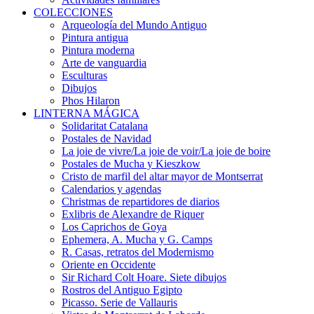
COLECCIONES
Arqueología del Mundo Antiguo
Pintura antigua
Pintura moderna
Arte de vanguardia
Esculturas
Dibujos
Phos Hilaron
LINTERNA MÁGICA
Solidaritat Catalana
Postales de Navidad
La joie de vivre/La joie de voir/La joie de boire
Postales de Mucha y Kieszkow
Cristo de marfil del altar mayor de Montserrat
Calendarios y agendas
Christmas de repartidores de diarios
Exlibris de Alexandre de Riquer
Los Caprichos de Goya
Ephemera, A. Mucha y G. Camps
R. Casas, retratos del Modernismo
Oriente en Occidente
Sir Richard Colt Hoare. Siete dibujos
Rostros del Antiguo Egipto
Picasso. Serie de Vallauris