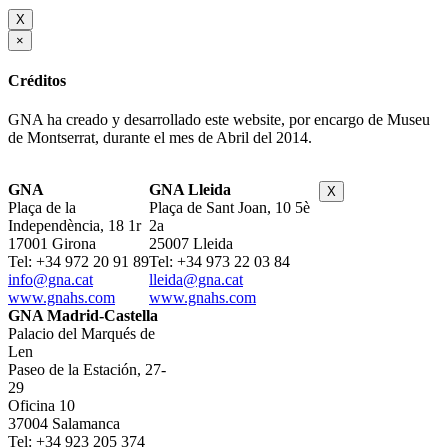
X
×
Créditos
GNA ha creado y desarrollado este website, por encargo de Museu
de Montserrat, durante el mes de Abril del 2014.
GNA
GNA Lleida
X
Plaça de la
Plaça de Sant Joan, 10 5è
Independència, 18 1r
2a
17001 Girona
25007 Lleida
Tel: +34 972 20 91 89
Tel: +34 973 22 03 84
info@gna.cat
lleida@gna.cat
www.gnahs.com
www.gnahs.com
GNA Madrid-Castella
Palacio del Marqués de
Len
Paseo de la Estación, 27-
29
Oficina 10
37004 Salamanca
Tel: +34 923 205 374