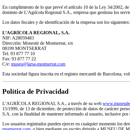
En cumplimiento de lo que prevé el artículo 10 de la Ley 34/2002, d
dominio de L'Agrícola Regional S.A., empresa que gestiona los servici
Los datos fiscales y de identificación de la empresa son los siguientes:
L’AGRÍCOLA REGIONAL, S.A.
NIF: A28059483
Dirección: Monestir de Montserrat, s/n
08199 MONTSERRAT
Tel. 93 877 77 10
Fax: 93 877 77 22
C/e:
museu@larsa-montserrat.com
Esta sociedad figura inscrita en el registro mercantil de Barcelona, 
Política de Privacidad
L’AGRÍCOLA REGIONAL S.A., a través de su web
www.museudem
15/1999, de 13 de diciembre, de protección de datos de carácter pe
S.A. con la finalidad de mantener informado al usuario, inclusive 
Los usuarios registrados pueden ejercer en cualquier momento los dere
montserrat.com
, o bien mediante un escrito dirigido a MUSEU D