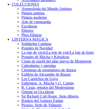
COLECCIONES
Arqueología del Mundo Antiguo
Pintura antigua
Pintura moderna
Arte de vanguardia
Esculturas
Dibujos
Phos Hilaron
LINTERNA MÁGICA
Solidaritat Catalana
Postales de Navidad
La joie de vivre/La joie de voir/La joie de boire
Postales de Mucha y Kieszkow
Cristo de marfil del altar mayor de Montserrat
Calendarios y agendas
Christmas de repartidores de diarios
Exlibris de Alexandre de Riquer
Los Caprichos de Goya
Ephemera, A. Mucha y G. Camps
R. Casas, retratos del Modernismo
Oriente en Occidente
Sir Richard Colt Hoare. Siete dibujos
Rostros del Antiguo Egipto
Picasso. Serie de Vallauris