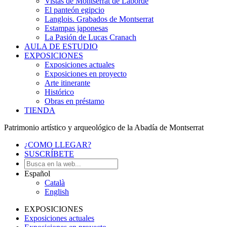
Vistas de Montserrat de Laborde
El panteón egipcio
Langlois. Grabados de Montserrat
Estampas japonesas
La Pasión de Lucas Cranach
AULA DE ESTUDIO
EXPOSICIONES
Exposiciones actuales
Exposiciones en proyecto
Arte itinerante
Histórico
Obras en préstamo
TIENDA
Patrimonio artístico y arqueológico de la Abadía de Montserrat
¿COMO LLEGAR?
SUSCRÍBETE
Español
Català
English
EXPOSICIONES
Exposiciones actuales