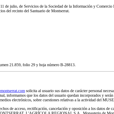
e 11 de julio, de Servicios de la Sociedad de la Información y Comerc
os del recinto del Santuario de Montserrat.
volumen 21.859, folio 29 y hoja número B-28813.
ontserrat.com
solicita al usuario sus datos de carácter personal necesa
rsonal, informamos que los datos del usuario quedan incorporados y s
por medios electrónicos, sobre cuestiones relativas a la actividad 
chos de acceso, rectificación, cancelación y oposición a los datos de c
E MONTSERRAT, L'AGRÍCOLA REGIONAL S.A., Monasterio de Montser