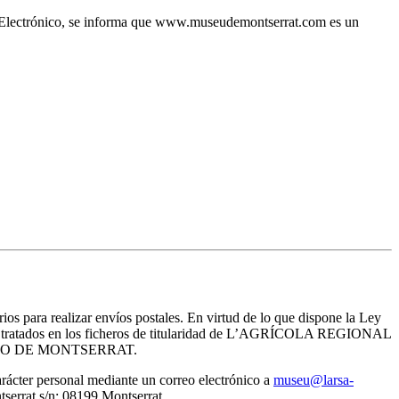
io Electrónico, se informa que www.museudemontserrat.com es un
rios para realizar envíos postales. En virtud de lo que dispone la Ley
erán tratados en los ficheros de titularidad de L’AGRÍCOLA REGIONAL
del MUSEO DE MONTSERRAT.
arácter personal mediante un correo electrónico a
museu@larsa-
rat s/n; 08199 Montserrat.