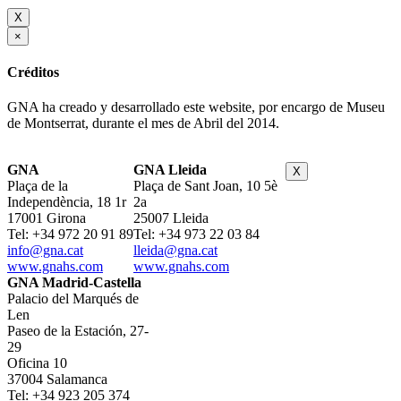
X
×
Créditos
GNA ha creado y desarrollado este website, por encargo de Museu
de Montserrat, durante el mes de Abril del 2014.
GNA
GNA Lleida
X
Plaça de la
Plaça de Sant Joan, 10 5è
Independència, 18 1r
2a
17001 Girona
25007 Lleida
Tel: +34 972 20 91 89
Tel: +34 973 22 03 84
info@gna.cat
lleida@gna.cat
www.gnahs.com
www.gnahs.com
GNA Madrid-Castella
Palacio del Marqués de
Len
Paseo de la Estación, 27-
29
Oficina 10
37004 Salamanca
Tel: +34 923 205 374