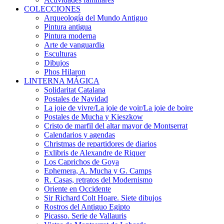
COLECCIONES
Arqueología del Mundo Antiguo
Pintura antigua
Pintura moderna
Arte de vanguardia
Esculturas
Dibujos
Phos Hilaron
LINTERNA MÁGICA
Solidaritat Catalana
Postales de Navidad
La joie de vivre/La joie de voir/La joie de boire
Postales de Mucha y Kieszkow
Cristo de marfil del altar mayor de Montserrat
Calendarios y agendas
Christmas de repartidores de diarios
Exlibris de Alexandre de Riquer
Los Caprichos de Goya
Ephemera, A. Mucha y G. Camps
R. Casas, retratos del Modernismo
Oriente en Occidente
Sir Richard Colt Hoare. Siete dibujos
Rostros del Antiguo Egipto
Picasso. Serie de Vallauris