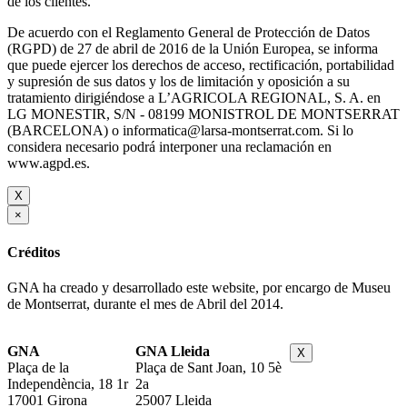
de los clientes.
De acuerdo con el Reglamento General de Protección de Datos
(RGPD) de 27 de abril de 2016 de la Unión Europea, se informa
que puede ejercer los derechos de acceso, rectificación, portabilidad
y supresión de sus datos y los de limitación y oposición a su
tratamiento dirigiéndose a L’AGRICOLA REGIONAL, S. A. en
LG MONESTIR, S/N - 08199 MONISTROL DE MONTSERRAT
(BARCELONA) o informatica@larsa-montserrat.com. Si lo
considera necesario podrá interponer una reclamación en
www.agpd.es.
X
×
Créditos
GNA ha creado y desarrollado este website, por encargo de Museu
de Montserrat, durante el mes de Abril del 2014.
GNA
GNA Lleida
X
Plaça de la
Plaça de Sant Joan, 10 5è
Independència, 18 1r
2a
17001 Girona
25007 Lleida