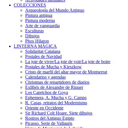
COLECCIONES
Arqueología del Mundo Antiguo
Pintura antigua
Pintura moderna
Arte de vanguardia
Esculturas
Dibujos
Phos Hilaron
LINTERNA MÁGICA
Solidaritat Catalana
Postales de Navidad
La joie de vivre/La joie de voir/La joie de boire
Postales de Mucha y Kieszkow
Cristo de marfil del altar mayor de Montserrat
Calendarios y agendas
Christmas de repartidores de diarios
Exlibris de Alexandre de Riquer
Los Caprichos de Goya
Ephemera, A. Mucha y G. Camps
R. Casas, retratos del Modernismo
Oriente en Occidente
Sir Richard Colt Hoare. Siete dibujos
Rostros del Antiguo Egipto
Picasso. Serie de Vallauris