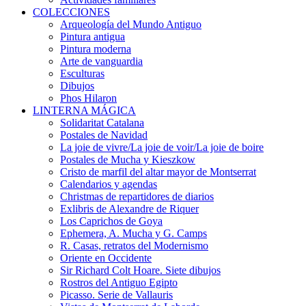
COLECCIONES
Arqueología del Mundo Antiguo
Pintura antigua
Pintura moderna
Arte de vanguardia
Esculturas
Dibujos
Phos Hilaron
LINTERNA MÁGICA
Solidaritat Catalana
Postales de Navidad
La joie de vivre/La joie de voir/La joie de boire
Postales de Mucha y Kieszkow
Cristo de marfil del altar mayor de Montserrat
Calendarios y agendas
Christmas de repartidores de diarios
Exlibris de Alexandre de Riquer
Los Caprichos de Goya
Ephemera, A. Mucha y G. Camps
R. Casas, retratos del Modernismo
Oriente en Occidente
Sir Richard Colt Hoare. Siete dibujos
Rostros del Antiguo Egipto
Picasso. Serie de Vallauris