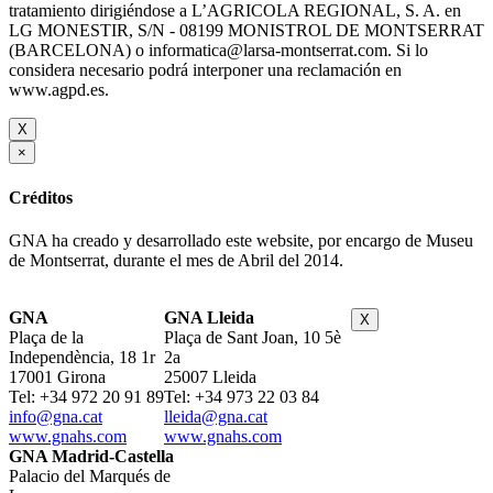
tratamiento dirigiéndose a L’AGRICOLA REGIONAL, S. A. en
LG MONESTIR, S/N - 08199 MONISTROL DE MONTSERRAT
(BARCELONA) o informatica@larsa-montserrat.com. Si lo
considera necesario podrá interponer una reclamación en
www.agpd.es.
X
×
Créditos
GNA ha creado y desarrollado este website, por encargo de Museu
de Montserrat, durante el mes de Abril del 2014.
GNA
GNA Lleida
X
Plaça de la
Plaça de Sant Joan, 10 5è
Independència, 18 1r
2a
17001 Girona
25007 Lleida
Tel: +34 972 20 91 89
Tel: +34 973 22 03 84
info@gna.cat
lleida@gna.cat
www.gnahs.com
www.gnahs.com
GNA Madrid-Castella
Palacio del Marqués de