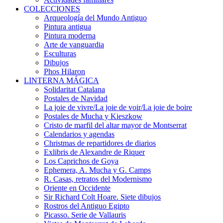
COLECCIONES
Arqueología del Mundo Antiguo
Pintura antigua
Pintura moderna
Arte de vanguardia
Esculturas
Dibujos
Phos Hilaron
LINTERNA MÁGICA
Solidaritat Catalana
Postales de Navidad
La joie de vivre/La joie de voir/La joie de boire
Postales de Mucha y Kieszkow
Cristo de marfil del altar mayor de Montserrat
Calendarios y agendas
Christmas de repartidores de diarios
Exlibris de Alexandre de Riquer
Los Caprichos de Goya
Ephemera, A. Mucha y G. Camps
R. Casas, retratos del Modernismo
Oriente en Occidente
Sir Richard Colt Hoare. Siete dibujos
Rostros del Antiguo Egipto
Picasso. Serie de Vallauris