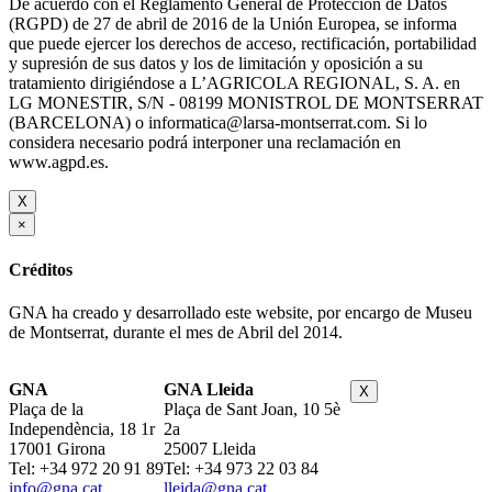
De acuerdo con el Reglamento General de Protección de Datos
(RGPD) de 27 de abril de 2016 de la Unión Europea, se informa
que puede ejercer los derechos de acceso, rectificación, portabilidad
y supresión de sus datos y los de limitación y oposición a su
tratamiento dirigiéndose a L’AGRICOLA REGIONAL, S. A. en
LG MONESTIR, S/N - 08199 MONISTROL DE MONTSERRAT
(BARCELONA) o informatica@larsa-montserrat.com. Si lo
considera necesario podrá interponer una reclamación en
www.agpd.es.
X
×
Créditos
GNA ha creado y desarrollado este website, por encargo de Museu
de Montserrat, durante el mes de Abril del 2014.
GNA
GNA Lleida
X
Plaça de la
Plaça de Sant Joan, 10 5è
Independència, 18 1r
2a
17001 Girona
25007 Lleida
Tel: +34 972 20 91 89
Tel: +34 973 22 03 84
info@gna.cat
lleida@gna.cat