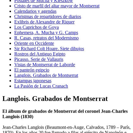
Postales de Mucha y Kieszkow
Cristo de marfil del altar mayor de Montserrat
Calendarios y agendas
Christmas de repartidores de diarios
Exlibris de Alexandre de Riquer
Los Caprichos de Goya
Ephemera, A. Mucha y G. Camps
R. Casas, retratos del Modernismo
Oriente en Occidente
Sir Richard Colt Hoare. Siete dibujos
Rostros del Antiguo Egipto
Picasso. Serie de Vallauris
Vistas de Montserrat de Laborde
El panteón egipcio
Langlois. Grabados de Montserrat
Estampas japonesas
La Pasión de Lucas Cranach
Langlois. Grabados de Montserrat
El álbum de grabados de Montserrat del coronel Jean-Charles
Langlois (1830)
Jean-Charles Langlois (Beaumont-en-Auge, Calvados, 1789 – París,
1870). En los años 20 fue llamado a filas al ejército de Napoleón e