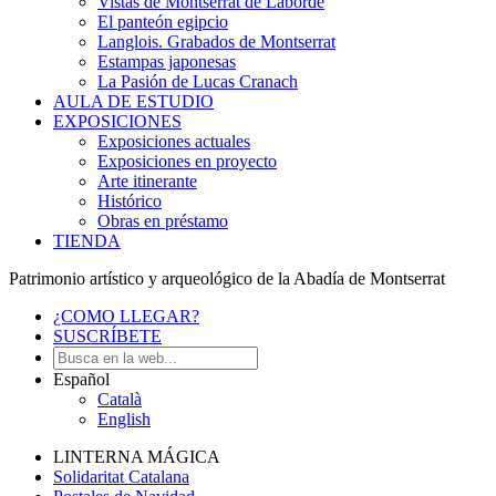
Vistas de Montserrat de Laborde
El panteón egipcio
Langlois. Grabados de Montserrat
Estampas japonesas
La Pasión de Lucas Cranach
AULA DE ESTUDIO
EXPOSICIONES
Exposiciones actuales
Exposiciones en proyecto
Arte itinerante
Histórico
Obras en préstamo
TIENDA
Patrimonio artístico y arqueológico de la Abadía de Montserrat
¿COMO LLEGAR?
SUSCRÍBETE
Español
Català
English
LINTERNA MÁGICA
Solidaritat Catalana