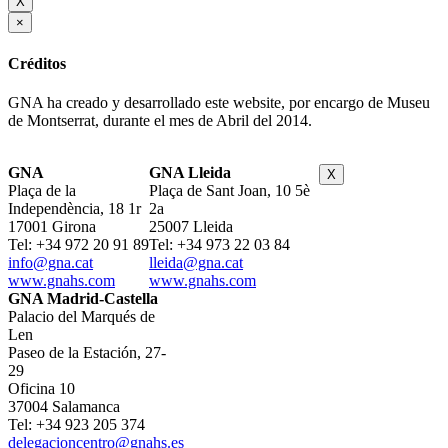
X
×
Créditos
GNA ha creado y desarrollado este website, por encargo de Museu
de Montserrat, durante el mes de Abril del 2014.
GNA
GNA Lleida
X
Plaça de la
Plaça de Sant Joan, 10 5è
Independència, 18 1r
2a
17001 Girona
25007 Lleida
Tel: +34 972 20 91 89
Tel: +34 973 22 03 84
info@gna.cat
lleida@gna.cat
www.gnahs.com
www.gnahs.com
GNA Madrid-Castella
Palacio del Marqués de
Len
Paseo de la Estación, 27-
29
Oficina 10
37004 Salamanca
Tel: +34 923 205 374
delegacioncentro@gnahs.es