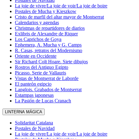
Postales de Navidad
La joie de vivre/La joie de voir/La joie de boire
Postales de Mucha y Kieszkow
Cristo de marfil del altar mayor de Montserrat
Calendarios y agendas
Christmas de repartidores de diarios
Exlibris de Alexandre de Riquer
Los Caprichos de Goya
Ephemera, A. Mucha y G. Camps
R. Casas, retratos del Modernismo
Oriente en Occidente
Sir Richard Colt Hoare. Siete dibujos
Rostros del Antiguo Egipto
Picasso. Serie de Vallauris
Vistas de Montserrat de Laborde
El panteón egipcio
Langlois. Grabados de Montserrat
Estampas japonesas
La Pasión de Lucas Cranach
LINTERNA MÁGICA
Solidaritat Catalana
Postales de Navidad
La joie de vivre/La joie de voir/La joie de boire