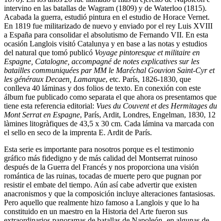
intervino en las batallas de Wagram (1809) y de Waterloo (1815).
Acabada la guerra, estudió pintura en el estudio de Horace Vernet.
En 1819 fue militarizado de nuevo y enviado por el rey Luis XVIII
a España para consolidar el absolutismo de Fernando VII. En esta
ocasión Langlois visitó Catalunya y en base a las notas y estudios
del natural que tomó publicó
Voyage pintoresque et militaire en
Espagne, Catalogne, accompagné de notes explicatives sur les
batailles communiquées par MM le Maréchal Gouvion Saint-Cyr et
les généraux Decaen, Lamarque
, etc. París, 1826-1830, que
conlleva 40 láminas y dos folios de texto. En conexión con este
álbum fue publicado como separata el que ahora os presentamos que
tiene esta referencia editorial:
Vues du Couvent et des Hermitages du
Mont Serrat en Espagne
, París, Ardit, Londres, Engelman, 1830, 12
làmines litogràfiques de 43,5 x 30 cm. Cada lámina va marcada con
el sello en seco de la imprenta E. Ardit de París.
Esta serie es importante para nosotros porque es el testimonio
gráfico más fidedigno y de más calidad del Montserrat ruinoso
después de la Guerra del Francés y nos proporciona una visión
romántica de las ruinas, tocadas de muerte pero que pugnan por
resistir el embate del tiempo. Aún así cabe advertir que existen
anacronismos y que la composición incluye alteraciones fantasiosas.
Pero aquello que realmente hizo famoso a Langlois y que lo ha
constituido en un maestro en la Historia del Arte fueron sus
extraordinarios panoramas de batallas de Napoleón -en algunas de