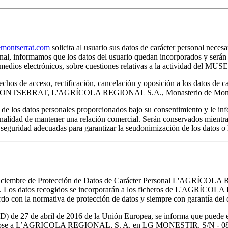
ontserrat.com
solicita al usuario sus datos de carácter personal necesa
rsonal, informamos que los datos del usuario quedan incorporados y s
por medios electrónicos, sobre cuestiones relativas a la actividad 
chos de acceso, rectificación, cancelación y oposición a los datos de c
E MONTSERRAT, L'AGRÍCOLA REGIONAL S.A., Monasterio de Montser
s datos personales proporcionados bajo su consentimiento y le infor
inalidad de mantener una relación comercial. Serán conservados mientras
 seguridad adecuadas para garantizar la seudonimización de los datos o l
e diciembre de Protección de Datos de Carácter Personal L'AGRÍCOLA
ialidad. Los datos recogidos se incorporarán a los ficheros de L
do con la normativa de protección de datos y siempre con garantía del d
de 27 de abril de 2016 de la Unión Europea, se informa que puede ejer
nto dirigiéndose a L’AGRICOLA REGIONAL, S. A. en LG MONESTI