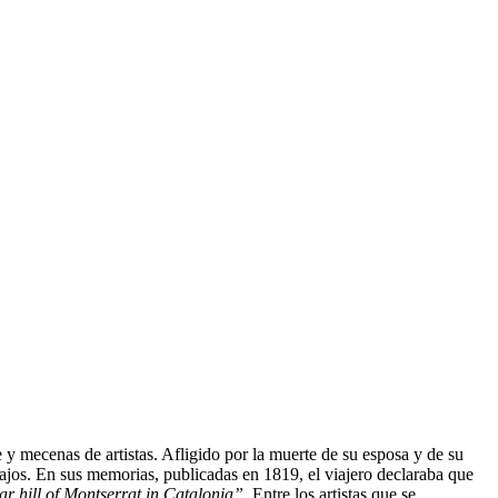
y mecenas de artistas. Afligido por la muerte de su esposa y de su
s Bajos. En sus memorias, publicadas en 1819, el viajero declaraba que
lar hill of Montserrat in Catalonia”
. Entre los artistas que se