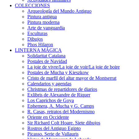
COLECCIONES
Arqueología del Mundo Antiguo
Pintura antigua
Pintura moderna
Arte de vanguardia
Esculturas
Dibujos
Phos Hilaron
LINTERNA MÁGICA
Solidaritat Catalana
Postales de Navidad
La joie de vivre/La joie de voir/La joie de boire
Postales de Mucha y Kieszkow
Cristo de marfil del altar mayor de Montserrat
Calendarios y agendas
Christmas de repartidores de diarios
Exlibris de Alexandre de Riquer
Los Caprichos de Goya
Ephemera, A. Mucha y G. Camps
R. Casas, retratos del Modernismo
Oriente en Occidente
Sir Richard Colt Hoare. Siete dibujos
Rostros del Antiguo Egipto
Picasso. Serie de Vallauris