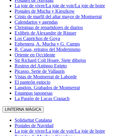
Postales de Navidad
La joie de vivre/La joie de voir/La joie de boire
Postales de Mucha y Kieszkow
Cristo de marfil del altar mayor de Montserrat
Calendarios y agendas
Christmas de repartidores de diarios
Exlibris de Alexandre de Riquer
Los Caprichos de Goya
Ephemera, A. Mucha y G. Camps
R. Casas, retratos del Modernismo
Oriente en Occidente
Sir Richard Colt Hoare. Siete dibujos
Rostros del Antiguo Egipto
Picasso. Serie de Vallauris
Vistas de Montserrat de Laborde
El panteón egipcio
Langlois. Grabados de Montserrat
Estampas japonesas
La Pasión de Lucas Cranach
LINTERNA MÁGICA
Solidaritat Catalana
Postales de Navidad
La joie de vivre/La joie de voir/La joie de boire