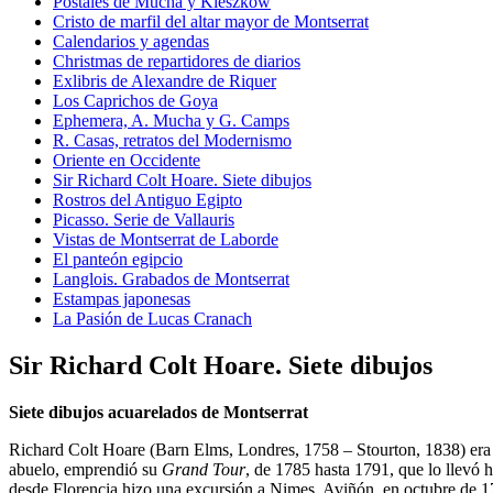
Postales de Mucha y Kieszkow
Cristo de marfil del altar mayor de Montserrat
Calendarios y agendas
Christmas de repartidores de diarios
Exlibris de Alexandre de Riquer
Los Caprichos de Goya
Ephemera, A. Mucha y G. Camps
R. Casas, retratos del Modernismo
Oriente en Occidente
Sir Richard Colt Hoare. Siete dibujos
Rostros del Antiguo Egipto
Picasso. Serie de Vallauris
Vistas de Montserrat de Laborde
El panteón egipcio
Langlois. Grabados de Montserrat
Estampas japonesas
La Pasión de Lucas Cranach
Sir Richard Colt Hoare. Siete dibujos
Siete dibujos acuarelados de Montserrat
Richard Colt Hoare (Barn Elms, Londres, 1758 – Stourton, 1838) era hi
abuelo, emprendió su
Grand Tour
, de 1785 hasta 1791, que lo llevó h
desde Florencia hizo una excursión a Nimes, Aviñón, en octubre de 17