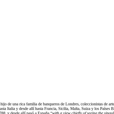
jo de una rica familia de banqueros de Londres, coleccionistas de arte 
asta Italia y desde allí hasta Francia, Sicilia, Malta, Suiza y los Paíse
88, y desde allí pasó a España “
with a view chiefly of seeing the singu