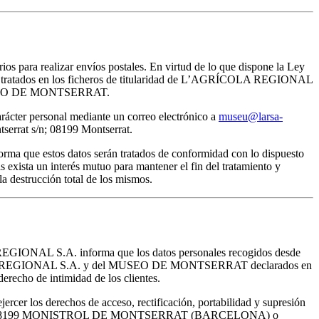
rios para realizar envíos postales. En virtud de lo que dispone la Ley
erán tratados en los ficheros de titularidad de L’AGRÍCOLA REGIONAL
del MUSEO DE MONTSERRAT.
arácter personal mediante un correo electrónico a
museu@larsa-
rat s/n; 08199 Montserrat.
ma que estos datos serán tratados de conformidad con lo dispuesto
 exista un interés mutuo para mantener el fin del tratamiento y
a destrucción total de los mismos.
 REGIONAL S.A. informa que los datos personales recogidos desde
'AGRÍCOLA REGIONAL S.A. y del MUSEO DE MONTSERRAT declarados en
erecho de intimidad de los clientes.
cer los derechos de acceso, rectificación, portabilidad y supresión
R, S/N - 08199 MONISTROL DE MONTSERRAT (BARCELONA) o