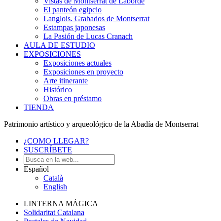
Vistas de Montserrat de Laborde
El panteón egipcio
Langlois. Grabados de Montserrat
Estampas japonesas
La Pasión de Lucas Cranach
AULA DE ESTUDIO
EXPOSICIONES
Exposiciones actuales
Exposiciones en proyecto
Arte itinerante
Histórico
Obras en préstamo
TIENDA
Patrimonio artístico y arqueológico de la Abadía de Montserrat
¿COMO LLEGAR?
SUSCRÍBETE
Español
Català
English
LINTERNA MÁGICA
Solidaritat Catalana