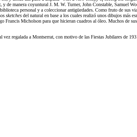
ot, y de manera coyuntural J. M. W. Turner, John Constable, Samuel 
 biblioteca personal y a coleccionar antigüedades. Como fruto de sus vi
sos
sketches
del natural en base a los cuales realizó unos dibujos más e
migo Francis Micholson para que hicieran cuadros al óleo. Muchos de su
al vez regalada a Montserrat, con motivo de las Fiestas Jubilares de 193