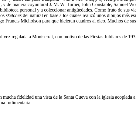
ot, y de manera coyuntural J. M. W. Turner, John Constable, Samuel 
 biblioteca personal y a coleccionar antigüedades. Como fruto de sus vi
sos
sketches
del natural en base a los cuales realizó unos dibujos más e
migo Francis Micholson para que hicieran cuadros al óleo. Muchos de su
al vez regalada a Montserrat, con motivo de las Fiestas Jubilares de 193
mucha fidelidad una vista de la Santa Cueva con la iglesia acoplada a la
rma rudimentaria.