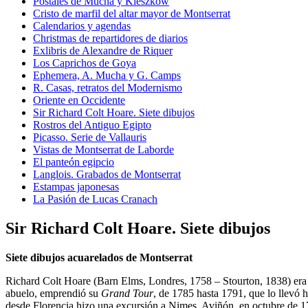
Postales de Mucha y Kieszkow
Cristo de marfil del altar mayor de Montserrat
Calendarios y agendas
Christmas de repartidores de diarios
Exlibris de Alexandre de Riquer
Los Caprichos de Goya
Ephemera, A. Mucha y G. Camps
R. Casas, retratos del Modernismo
Oriente en Occidente
Sir Richard Colt Hoare. Siete dibujos
Rostros del Antiguo Egipto
Picasso. Serie de Vallauris
Vistas de Montserrat de Laborde
El panteón egipcio
Langlois. Grabados de Montserrat
Estampas japonesas
La Pasión de Lucas Cranach
Sir Richard Colt Hoare. Siete dibujos
Siete dibujos acuarelados de Montserrat
Richard Colt Hoare (Barn Elms, Londres, 1758 – Stourton, 1838) era hi
abuelo, emprendió su
Grand Tour
, de 1785 hasta 1791, que lo llevó h
desde Florencia hizo una excursión a Nimes, Aviñón, en octubre de 17