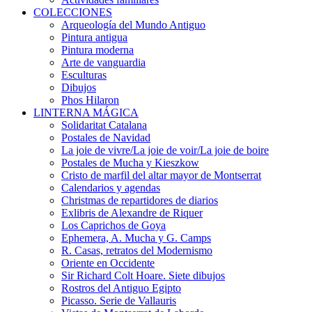
COLECCIONES
Arqueología del Mundo Antiguo
Pintura antigua
Pintura moderna
Arte de vanguardia
Esculturas
Dibujos
Phos Hilaron
LINTERNA MÁGICA
Solidaritat Catalana
Postales de Navidad
La joie de vivre/La joie de voir/La joie de boire
Postales de Mucha y Kieszkow
Cristo de marfil del altar mayor de Montserrat
Calendarios y agendas
Christmas de repartidores de diarios
Exlibris de Alexandre de Riquer
Los Caprichos de Goya
Ephemera, A. Mucha y G. Camps
R. Casas, retratos del Modernismo
Oriente en Occidente
Sir Richard Colt Hoare. Siete dibujos
Rostros del Antiguo Egipto
Picasso. Serie de Vallauris