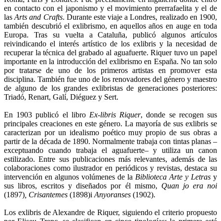
en contacto con el japonismo y el movimiento prerrafaelita y el de
las
Arts and Crafts
. Durante este viaje a Londres, realizado en 1900,
también descubrió el exlibrismo, en aquellos años en auge en toda
Europa. Tras su vuelta a Cataluña, publicó algunos artículos
reivindicando el interés artístico de los exlibris y la necesidad de
recuperar la técnica del grabado al aguafuerte. Riquer tuvo un papel
importante en la introducción del exlibrismo en España. No tan solo
por tratarse de uno de los primeros artistas en promover esta
disciplina. También fue uno de los renovadores del género y maestro
de alguno de los grandes exlibristas de generaciones posteriores:
Triadó, Renart, Galí, Diéguez y Sert.
En 1903 publicó el libro
Ex-libris Riquer
, donde se recogen sus
principales creaciones en este género. La mayoría de sus exlibris se
caracterizan por un idealismo poético muy propio de sus obras a
partir de la década de 1890. Normalmente trabaja con tintas planas –
exceptuando cuando trabaja el aguafuerte– y utiliza un canon
estilizado. Entre sus publicaciones más relevantes, además de las
colaboraciones como ilustrador en periódicos y revistas, destaca su
intervención en algunos volúmenes de la
Biblioteca Arte y Letras
y
sus libros, escritos y diseñados por él mismo,
Quan jo era noi
(1897)
, Crisantemes
(1898)i
Anyoranses
(1902).
Los exlibris de Alexandre de Riquer, siguiendo el criterio propuesto