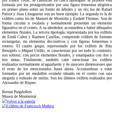
por Eliseu Trenc, se clasifican en cinco tipologías: la primera está
formada por los protagonizados por una figura femenina alegórica
en primer plano sobre un fondo de árboles y un río; los de Rafael
Patxot y Joan Llongueras son un buen ejemplo. La segunda es la de
exlibris como los de Manuel de Montoliu y Eudald Thomas. Son de
forma circular u ovalada y normalmente presentan un elemento
figurativo en el centro. A su alrededor, acostumbra a haber dibujados
elementos florales. La tercera tipología, representada por los exlibris
de Emili Cabot y Raimon Casellas, comprende exlibris de formato
rectangular, sin elementos decorativos y con figuras femeninas o
rostros. El cuarto grupo, representado por los exlibris de Rita
Benaprès o Miquel Utrillo, se caracterizan por ser todo lo contrario:
son sobrios, con pocos elementos florales, y estampados con dos o
tres tintas. Finalmente, también cabe mencionar los exlibris
realizados normalmente al aguafuerte y de mayores dimensiones que
el resto de los mencionados hasta ahora. Acostumbran a estar
formados por un medallón ovalado situado en el centro con una
alegoría y rodeado de ninfas. Son los últimos exlibris realizados por
Alexandre de Riquer.
Bernat Puigdollers
Museu de Montserrat
Volver a la galería