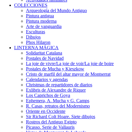
COLECCIONES
Arqueología del Mundo Antiguo
Pintura antigua
Pintura moderna
Arte de vanguardia
Esculturas
Dibujos
Phos Hilaron
LINTERNA MÁGICA
Solidaritat Catalana
Postales de Navidad
La joie de vivre/La joie de voir/La joie de boire
Postales de Mucha y Kieszkow
Cristo de marfil del altar mayor de Montserrat
Calendarios y agendas
Christmas de repartidores de diarios
Exlibris de Alexandre de Riquer
Los Caprichos de Goya
Ephemera, A. Mucha y G. Camps
R. Casas, retratos del Modernismo
Oriente en Occidente
Sir Richard Colt Hoare. Siete dibujos
Rostros del Antiguo Egipto
Picasso. Serie de Vallauris