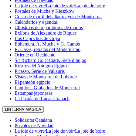
Postales de Navidad
La joie de vivre/La joie de voir/La joie de boire
Postales de Mucha y Kieszkow
Cristo de marfil del altar mayor de Montserrat
Calendarios y agendas
Christmas de repartidores de diarios
Exlibris de Alexandre de Riquer
Los Caprichos de Goya
Ephemera, A. Mucha y G. Camps
R. Casas, retratos del Modernismo
Oriente en Occidente
Sir Richard Colt Hoare. Siete dibujos
Rostros del Antiguo Egipto
Picasso. Serie de Vallauris
Vistas de Montserrat de Laborde
El panteón egipcio
Langlois. Grabados de Montserrat
Estampas japonesas
La Pasión de Lucas Cranach
LINTERNA MÁGICA
Solidaritat Catalana
Postales de Navidad
La joie de vivre/La joie de voir/La joie de boire