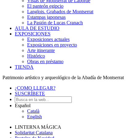
Vistas de Montserrat de Laborde
El panteón egipcio
Langlois. Grabados de Montserrat
Estampas japonesas
La Pasión de Lucas Cranach
AULA DE ESTUDIO
EXPOSICIONES
Exposiciones actuales
Exposiciones en proyecto
Arte itinerante
Histórico
Obras en préstamo
TIENDA
Patrimonio artístico y arqueológico de la Abadía de Montserrat
¿COMO LLEGAR?
SUSCRÍBETE
Español
Català
English
LINTERNA MÁGICA
Solidaritat Catalana