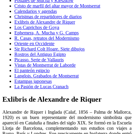
Postales de Mucha y Kieszkow
Cristo de marfil del altar mayor de Montserrat
Calendarios y agendas
Christmas de repartidores de diarios
Exlibris de Alexandre de Riquer
Los Caprichos de Goya
Ephemera, A. Mucha y G. Camps
R. Casas, retratos del Modernismo
Oriente en Occidente
Sir Richard Colt Hoare. Siete dibujos
Rostros del Antiguo Egipto
Picasso. Serie de Vallauris
Vistas de Montserrat de Laborde
El panteón egipcio
Langlois. Grabados de Montserrat
Estampas japonesas
La Pasión de Lucas Cranach
Exlibris de Alexandre de Riquer
Alexandre de Riquer i Inglada (Calaf, 1856 – Palma de Mallorca,
1920) es un buen representante del modernismo simbolista que
apareció en Cataluña a finales del siglo XIX. Se formó en la Escuela
Llotja de Barcelona, complementando sus estudios con viajes a
Roma, París y Londres. Fue precisamente en Inglaterra donde entró