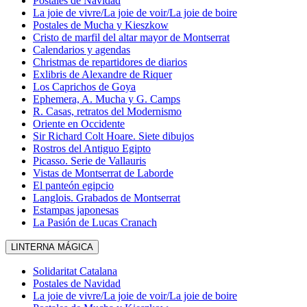
Postales de Navidad
La joie de vivre/La joie de voir/La joie de boire
Postales de Mucha y Kieszkow
Cristo de marfil del altar mayor de Montserrat
Calendarios y agendas
Christmas de repartidores de diarios
Exlibris de Alexandre de Riquer
Los Caprichos de Goya
Ephemera, A. Mucha y G. Camps
R. Casas, retratos del Modernismo
Oriente en Occidente
Sir Richard Colt Hoare. Siete dibujos
Rostros del Antiguo Egipto
Picasso. Serie de Vallauris
Vistas de Montserrat de Laborde
El panteón egipcio
Langlois. Grabados de Montserrat
Estampas japonesas
La Pasión de Lucas Cranach
LINTERNA MÁGICA
Solidaritat Catalana
Postales de Navidad
La joie de vivre/La joie de voir/La joie de boire