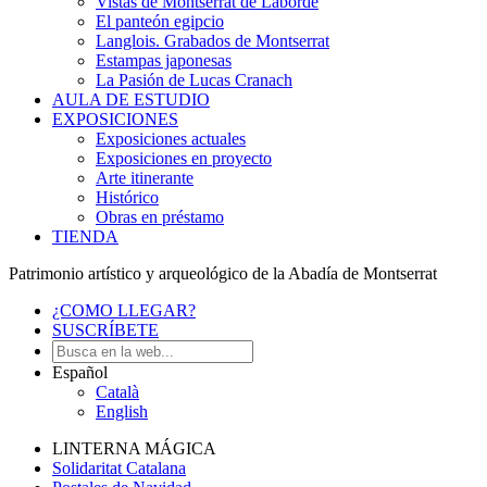
Vistas de Montserrat de Laborde
El panteón egipcio
Langlois. Grabados de Montserrat
Estampas japonesas
La Pasión de Lucas Cranach
AULA DE ESTUDIO
EXPOSICIONES
Exposiciones actuales
Exposiciones en proyecto
Arte itinerante
Histórico
Obras en préstamo
TIENDA
Patrimonio artístico y arqueológico de la Abadía de Montserrat
¿COMO LLEGAR?
SUSCRÍBETE
Español
Català
English
LINTERNA MÁGICA
Solidaritat Catalana