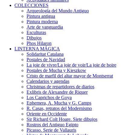
COLECCIONES
Arqueología del Mundo Antiguo
Pintura antigua
Pintura moderna
Arte de vanguardia
Esculturas
Dibujos
Phos Hilaron
LINTERNA MÁGICA
Solidaritat Catalana
Postales de Navidad
La joie de vivre/La joie de voir/La joie de boire
Postales de Mucha y Kieszkow
Cristo de marfil del altar mayor de Montserrat
Calendarios y agendas
Christmas de repartidores de diarios
Exlibris de Alexandre de Riquer
Los Caprichos de Goya
Ephemera, A. Mucha y G. Camps
R. Casas, retratos del Modernismo
Oriente en Occidente
Sir Richard Colt Hoare. Siete dibujos
Rostros del Antiguo Egipto
Picasso. Serie de Vallauris