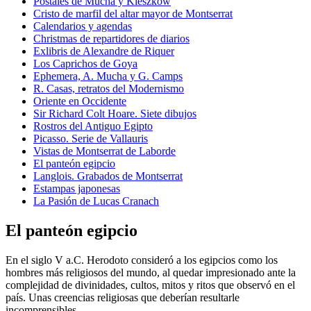
Postales de Mucha y Kieszkow
Cristo de marfil del altar mayor de Montserrat
Calendarios y agendas
Christmas de repartidores de diarios
Exlibris de Alexandre de Riquer
Los Caprichos de Goya
Ephemera, A. Mucha y G. Camps
R. Casas, retratos del Modernismo
Oriente en Occidente
Sir Richard Colt Hoare. Siete dibujos
Rostros del Antiguo Egipto
Picasso. Serie de Vallauris
Vistas de Montserrat de Laborde
El panteón egipcio
Langlois. Grabados de Montserrat
Estampas japonesas
La Pasión de Lucas Cranach
El panteón egipcio
En el siglo V a.C. Herodoto consideró a los egipcios como los
hombres más religiosos del mundo, al quedar impresionado ante la
complejidad de divinidades, cultos, mitos y ritos que observó en el
país. Unas creencias religiosas que deberían resultarle
incomprensibles.