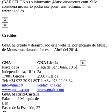
(BARCELONA) o informatica@larsa-montserrat.com. Si lo
considera necesario podrá interponer una reclamación en
www.agpd.es.
X
×
Créditos
GNA ha creado y desarrollado este website, por encargo de Museu
de Montserrat, durante el mes de Abril del 2014.
GNA
GNA Lleida
X
Plaça de la
Plaça de Sant Joan, 10 5è
Independència, 18 1r
2a
17001 Girona
25007 Lleida
Tel: +34 972 20 91 89
Tel: +34 973 22 03 84
info@gna.cat
lleida@gna.cat
www.gnahs.com
www.gnahs.com
GNA Madrid-Castella
Palacio del Marqués de
Len
Paseo de la Estación, 27-