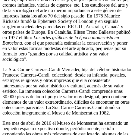
cromos infantiles, vitolas de cigarros, etc. Los estudiosos del arte y
de la sociología del arte no dieron importancia a este género de
impresos hasta los años 70 del siglo pasado. En 1975 Maurice
Rickards fundó la Ephemera Society of London y en seguida
surgieron sociedades parecidas en EE.UU., Australia, Canadá y
otros países de Europa. En Cataluña, Eliseu Trenc Ballester publicó
en 1977 el libro
Las artes gráficas de la época modernista en
Barcelona
, con el que pretendía estimular la conservación y poner
en valor estas formas modestas del arte aplicado, pequeñas por su
formato pero “grandes por su calidad artística y su valor
sociológico”.
La Sra. Carme Carreras-Candi Mercader, hija del célebre historiador
Francesc Carreras-Candi, coleccionó, desde su infancia, postales,
estampas religiosas y otros impresos que ella consideraba
interesantes por su valor histórico y cultural, además de su valor
estético. La inmensa colección Carreras-Candi comprende unas
30.000 piezas de todo tipo y de valor muy desigual, pero contiene
elementos de un valor extraordinario, difíciles de encontrar en otras
colecciones parecidas. La Sra. Carme Carreras-Candi donó su
colección íntegramente al Museu de Montserrat en 1982.
Este mes de abril de 2016 el Museo de Montserrat ha estrenado un
pequeño espacio expositivo donde, periódicamente, se irán
exponiendo las obras más relevantes de este legado, algunas de las