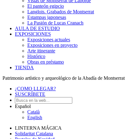
Vistas de Montserrat de Laborde
El panteón egipcio
Langlois. Grabados de Montserrat
Estampas japonesas
La Pasión de Lucas Cranach
AULA DE ESTUDIO
EXPOSICIONES
Exposiciones actuales
Exposiciones en proyecto
Arte itinerante
Histórico
Obras en préstamo
TIENDA
Patrimonio artístico y arqueológico de la Abadía de Montserrat
¿COMO LLEGAR?
SUSCRÍBETE
Español
Català
English
LINTERNA MÁGICA
Solidaritat Catalana