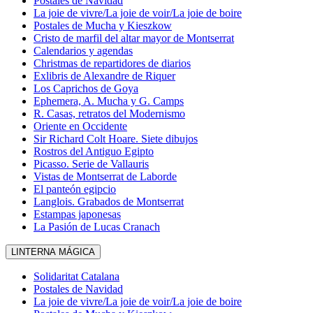
Postales de Navidad
La joie de vivre/La joie de voir/La joie de boire
Postales de Mucha y Kieszkow
Cristo de marfil del altar mayor de Montserrat
Calendarios y agendas
Christmas de repartidores de diarios
Exlibris de Alexandre de Riquer
Los Caprichos de Goya
Ephemera, A. Mucha y G. Camps
R. Casas, retratos del Modernismo
Oriente en Occidente
Sir Richard Colt Hoare. Siete dibujos
Rostros del Antiguo Egipto
Picasso. Serie de Vallauris
Vistas de Montserrat de Laborde
El panteón egipcio
Langlois. Grabados de Montserrat
Estampas japonesas
La Pasión de Lucas Cranach
LINTERNA MÁGICA
Solidaritat Catalana
Postales de Navidad
La joie de vivre/La joie de voir/La joie de boire