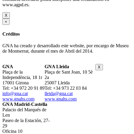
www.agpd.es.
X
×
Créditos
GNA ha creado y desarrollado este website, por encargo de Museu
de Montserrat, durante el mes de Abril del 2014.
GNA
GNA Lleida
X
Plaça de la
Plaça de Sant Joan, 10 5è
Independència, 18 1r
2a
17001 Girona
25007 Lleida
Tel: +34 972 20 91 89
Tel: +34 973 22 03 84
info@gna.cat
lleida@gna.cat
www.gnahs.com
www.gnahs.com
GNA Madrid-Castella
Palacio del Marqués de
Len
Paseo de la Estación, 27-
29
Oficina 10