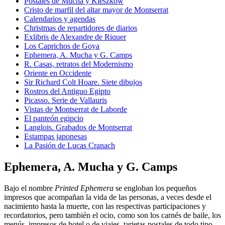
Postales de Mucha y Kieszkow
Cristo de marfil del altar mayor de Montserrat
Calendarios y agendas
Christmas de repartidores de diarios
Exlibris de Alexandre de Riquer
Los Caprichos de Goya
Ephemera, A. Mucha y G. Camps
R. Casas, retratos del Modernismo
Oriente en Occidente
Sir Richard Colt Hoare. Siete dibujos
Rostros del Antiguo Egipto
Picasso. Serie de Vallauris
Vistas de Montserrat de Laborde
El panteón egipcio
Langlois. Grabados de Montserrat
Estampas japonesas
La Pasión de Lucas Cranach
Ephemera, A. Mucha y G. Camps
Bajo el nombre
Printed Ephemera
se engloban los pequeños
impresos que acompañan la vida de las personas, a veces desde el
nacimiento hasta la muerte, con las respectivas participaciones y
recordatorios, pero también el ocio, como son los carnés de baile, los
menús, impresos de hotel o de viajes, tarjetas postales de todo tipo,