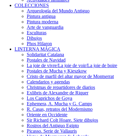
COLECCIONES
Arqueología del Mundo Antiguo
Pintura antigua
Pintura moderna
Arte de vanguardia
Esculturas
Dibujos
Phos Hilaron
LINTERNA MÁGICA
Solidaritat Catalana
Postales de Navidad
La joie de vivre/La joie de voir/La joie de boire
Postales de Mucha y Kieszkow
Cristo de marfil del altar mayor de Montserrat
Calendarios y agendas
Christmas de repartidores de diarios
Exlibris de Alexandre de Riquer
Los Caprichos de Goya
Ephemera, A. Mucha y G. Camps
R. Casas, retratos del Modernismo
Oriente en Occidente
Sir Richard Colt Hoare. Siete dibujos
Rostros del Antiguo Egipto
Picasso. Serie de Vallauris