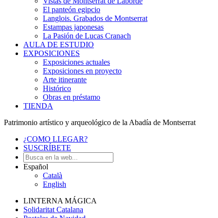
Vistas de Montserrat de Laborde
El panteón egipcio
Langlois. Grabados de Montserrat
Estampas japonesas
La Pasión de Lucas Cranach
AULA DE ESTUDIO
EXPOSICIONES
Exposiciones actuales
Exposiciones en proyecto
Arte itinerante
Histórico
Obras en préstamo
TIENDA
Patrimonio artístico y arqueológico de la Abadía de Montserrat
¿COMO LLEGAR?
SUSCRÍBETE
Español
Català
English
LINTERNA MÁGICA
Solidaritat Catalana