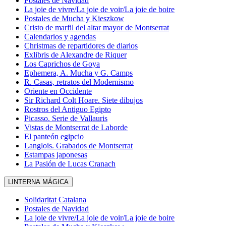
Postales de Navidad
La joie de vivre/La joie de voir/La joie de boire
Postales de Mucha y Kieszkow
Cristo de marfil del altar mayor de Montserrat
Calendarios y agendas
Christmas de repartidores de diarios
Exlibris de Alexandre de Riquer
Los Caprichos de Goya
Ephemera, A. Mucha y G. Camps
R. Casas, retratos del Modernismo
Oriente en Occidente
Sir Richard Colt Hoare. Siete dibujos
Rostros del Antiguo Egipto
Picasso. Serie de Vallauris
Vistas de Montserrat de Laborde
El panteón egipcio
Langlois. Grabados de Montserrat
Estampas japonesas
La Pasión de Lucas Cranach
LINTERNA MÁGICA
Solidaritat Catalana
Postales de Navidad
La joie de vivre/La joie de voir/La joie de boire