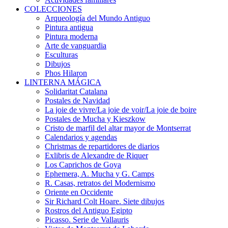
COLECCIONES
Arqueología del Mundo Antiguo
Pintura antigua
Pintura moderna
Arte de vanguardia
Esculturas
Dibujos
Phos Hilaron
LINTERNA MÁGICA
Solidaritat Catalana
Postales de Navidad
La joie de vivre/La joie de voir/La joie de boire
Postales de Mucha y Kieszkow
Cristo de marfil del altar mayor de Montserrat
Calendarios y agendas
Christmas de repartidores de diarios
Exlibris de Alexandre de Riquer
Los Caprichos de Goya
Ephemera, A. Mucha y G. Camps
R. Casas, retratos del Modernismo
Oriente en Occidente
Sir Richard Colt Hoare. Siete dibujos
Rostros del Antiguo Egipto
Picasso. Serie de Vallauris