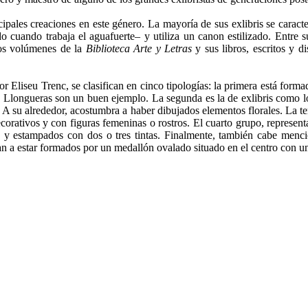
ipales creaciones en este género. La mayoría de sus exlibris se caract
 cuando trabaja el aguafuerte– y utiliza un canon estilizado. Entre 
unos volúmenes de la
Biblioteca Arte y Letras
y sus libros, escritos y 
or Eliseu Trenc, se clasifican en cinco tipologías: la primera está for
oan Llongueras son un buen ejemplo. La segunda es la de exlibris como
A su alrededor, acostumbra a haber dibujados elementos florales. La te
corativos y con figuras femeninas o rostros. El cuarto grupo, representa
s, y estampados con dos o tres tintas. Finalmente, también cabe menc
 a estar formados por un medallón ovalado situado en el centro con una 