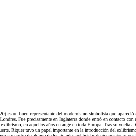
0) es un buen representante del modernismo simbolista que apareció e
ondres. Fue precisamente en Inglaterra donde entró en contacto con el
exlibrismo, en aquellos años en auge en toda Europa. Tras su vuelta a Ca
fuerte. Riquer tuvo un papel importante en la introducción del exlibrism
ro y maestro de alguno de los grandes exlibristas de generaciones poste