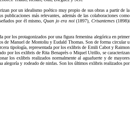
erizan por un idealismo poético muy propio de sus obras a partir de la
sus publicaciones más relevantes, además de las colaboraciones como
diseñados por él mismo,
Quan jo era noi
(1897)
, Crisantemes
(1898)i
mada por los protagonizados por una figura femenina alegórica en primer
 los de Manuel de Montoliu y Eudald Thomas. Son de forma circular u
rcera tipología, representada por los exlibris de Emili Cabot y Raimon
do por los exlibris de Rita Benaprès o Miquel Utrillo, se caracterizan
ionar los exlibris realizados normalmente al aguafuerte y de mayores
alegoría y rodeado de ninfas. Son los últimos exlibris realizados por