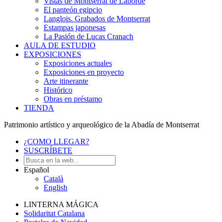
Vistas de Montserrat de Laborde
El panteón egipcio
Langlois. Grabados de Montserrat
Estampas japonesas
La Pasión de Lucas Cranach
AULA DE ESTUDIO
EXPOSICIONES
Exposiciones actuales
Exposiciones en proyecto
Arte itinerante
Histórico
Obras en préstamo
TIENDA
Patrimonio artístico y arqueológico de la Abadía de Montserrat
¿COMO LLEGAR?
SUSCRÍBETE
Español
Català
English
LINTERNA MÁGICA
Solidaritat Catalana