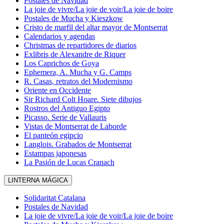
Postales de Navidad
La joie de vivre/La joie de voir/La joie de boire
Postales de Mucha y Kieszkow
Cristo de marfil del altar mayor de Montserrat
Calendarios y agendas
Christmas de repartidores de diarios
Exlibris de Alexandre de Riquer
Los Caprichos de Goya
Ephemera, A. Mucha y G. Camps
R. Casas, retratos del Modernismo
Oriente en Occidente
Sir Richard Colt Hoare. Siete dibujos
Rostros del Antiguo Egipto
Picasso. Serie de Vallauris
Vistas de Montserrat de Laborde
El panteón egipcio
Langlois. Grabados de Montserrat
Estampas japonesas
La Pasión de Lucas Cranach
LINTERNA MÁGICA
Solidaritat Catalana
Postales de Navidad
La joie de vivre/La joie de voir/La joie de boire