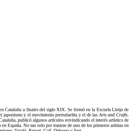
n Cataluña a finales del siglo XIX. Se formó en la Escuela Llotja de
 japonismo y el movimiento prerrafaelita y el de las
Arts and Crafts
.
taluña, publicó algunos artículos reivindicando el interés artístico de
o en España. No tan solo por tratarse de uno de los primeros artistas en
riores: Triadó, Renart, Galí, Diéguez y Sert.