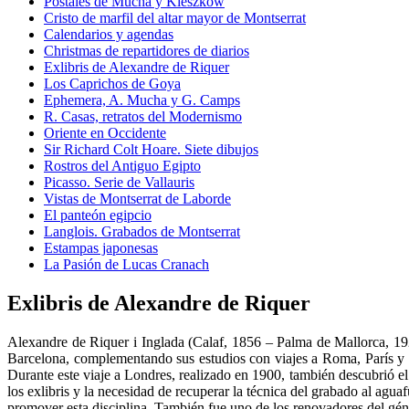
Postales de Mucha y Kieszkow
Cristo de marfil del altar mayor de Montserrat
Calendarios y agendas
Christmas de repartidores de diarios
Exlibris de Alexandre de Riquer
Los Caprichos de Goya
Ephemera, A. Mucha y G. Camps
R. Casas, retratos del Modernismo
Oriente en Occidente
Sir Richard Colt Hoare. Siete dibujos
Rostros del Antiguo Egipto
Picasso. Serie de Vallauris
Vistas de Montserrat de Laborde
El panteón egipcio
Langlois. Grabados de Montserrat
Estampas japonesas
La Pasión de Lucas Cranach
Exlibris de Alexandre de Riquer
Alexandre de Riquer i Inglada (Calaf, 1856 – Palma de Mallorca, 192
Barcelona, complementando sus estudios con viajes a Roma, París y L
Durante este viaje a Londres, realizado en 1900, también descubrió el 
los exlibris y la necesidad de recuperar la técnica del grabado al agua
promover esta disciplina. También fue uno de los renovadores del géne