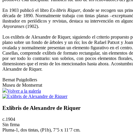
En 1903 publicó el libro
Ex-libris Riquer
, donde se recogen sus princ
década de 1890. Normalmente trabaja con tintas planas –exceptuando
ilustrador en periódicos y revistas, destaca su intervención en alg
Anyoranses
(1902).
Los exlibris de Alexandre de Riquer, siguiendo el criterio propuesto p
plano sobre un fondo de árboles y un río; los de Rafael Patxot y J
ovalada y normalmente presentan un elemento figurativo en el centro. 
Casellas, comprende exlibris de formato rectangular, sin elementos de
por ser todo lo contrario: son sobrios, con pocos elementos florale
dimensiones que el resto de los mencionados hasta ahora. Acostumbran
Alexandre de Riquer.
Bernat Puigdollers
Museu de Montserrat
Volver a la galería
Exlibris de Alexandre de Riquer
c.1904
Sin firma
Pluma-1, dos tintas, (P1b), 7’5 x 11’7 cm.