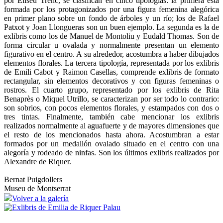
por Eliseu Trenc, se clasifican en cinco tipologías: la primera está
formada por los protagonizados por una figura femenina alegórica
en primer plano sobre un fondo de árboles y un río; los de Rafael
Patxot y Joan Llongueras son un buen ejemplo. La segunda es la de
exlibris como los de Manuel de Montoliu y Eudald Thomas. Son de
forma circular u ovalada y normalmente presentan un elemento
figurativo en el centro. A su alrededor, acostumbra a haber dibujados
elementos florales. La tercera tipología, representada por los exlibris
de Emili Cabot y Raimon Casellas, comprende exlibris de formato
rectangular, sin elementos decorativos y con figuras femeninas o
rostros. El cuarto grupo, representado por los exlibris de Rita
Benaprès o Miquel Utrillo, se caracterizan por ser todo lo contrario:
son sobrios, con pocos elementos florales, y estampados con dos o
tres tintas. Finalmente, también cabe mencionar los exlibris
realizados normalmente al aguafuerte y de mayores dimensiones que
el resto de los mencionados hasta ahora. Acostumbran a estar
formados por un medallón ovalado situado en el centro con una
alegoría y rodeado de ninfas. Son los últimos exlibris realizados por
Alexandre de Riquer.
Bernat Puigdollers
Museu de Montserrat
Volver a la galería