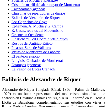
Postales de Mucha y Kieszkow
Cristo de marfil del altar mayor de Montserrat
Calendarios y agendas
Christmas de repartidores de diarios
Exlibris de Alexandre de Riquer
Los Caprichos de Goya
Ephemera, A. Mucha y G. Camps
R. Casas, retratos del Modernismo
Oriente en Occidente
Sir Richard Colt Hoare. Siete dibujos
Rostros del Antiguo Egipto
Picasso. Serie de Vallauris
Vistas de Montserrat de Laborde
El panteón egipcio
Langlois. Grabados de Montserrat
Estampas japonesas
La Pasión de Lucas Cranach
Exlibris de Alexandre de Riquer
Alexandre de Riquer i Inglada (Calaf, 1856 – Palma de Mallorca,
1920) es un buen representante del modernismo simbolista que
apareció en Cataluña a finales del siglo XIX. Se formó en la Escuela
Llotja de Barcelona, complementando sus estudios con viajes a
Roma, París y Londres. Fue precisamente en Inglaterra donde entró