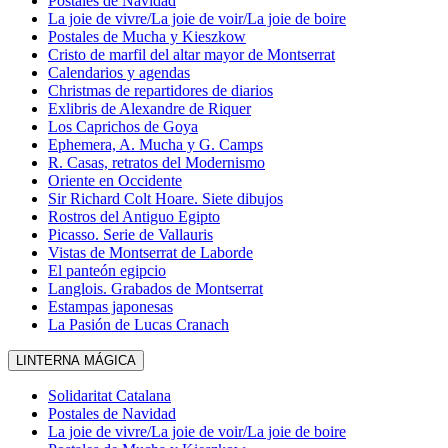
Postales de Navidad
La joie de vivre/La joie de voir/La joie de boire
Postales de Mucha y Kieszkow
Cristo de marfil del altar mayor de Montserrat
Calendarios y agendas
Christmas de repartidores de diarios
Exlibris de Alexandre de Riquer
Los Caprichos de Goya
Ephemera, A. Mucha y G. Camps
R. Casas, retratos del Modernismo
Oriente en Occidente
Sir Richard Colt Hoare. Siete dibujos
Rostros del Antiguo Egipto
Picasso. Serie de Vallauris
Vistas de Montserrat de Laborde
El panteón egipcio
Langlois. Grabados de Montserrat
Estampas japonesas
La Pasión de Lucas Cranach
LINTERNA MÁGICA
Solidaritat Catalana
Postales de Navidad
La joie de vivre/La joie de voir/La joie de boire