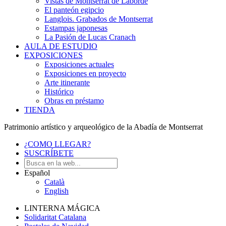
Vistas de Montserrat de Laborde
El panteón egipcio
Langlois. Grabados de Montserrat
Estampas japonesas
La Pasión de Lucas Cranach
AULA DE ESTUDIO
EXPOSICIONES
Exposiciones actuales
Exposiciones en proyecto
Arte itinerante
Histórico
Obras en préstamo
TIENDA
Patrimonio artístico y arqueológico de la Abadía de Montserrat
¿COMO LLEGAR?
SUSCRÍBETE
Español
Català
English
LINTERNA MÁGICA
Solidaritat Catalana