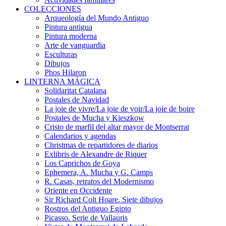
COLECCIONES
Arqueología del Mundo Antiguo
Pintura antigua
Pintura moderna
Arte de vanguardia
Esculturas
Dibujos
Phos Hilaron
LINTERNA MÁGICA
Solidaritat Catalana
Postales de Navidad
La joie de vivre/La joie de voir/La joie de boire
Postales de Mucha y Kieszkow
Cristo de marfil del altar mayor de Montserrat
Calendarios y agendas
Christmas de repartidores de diarios
Exlibris de Alexandre de Riquer
Los Caprichos de Goya
Ephemera, A. Mucha y G. Camps
R. Casas, retratos del Modernismo
Oriente en Occidente
Sir Richard Colt Hoare. Siete dibujos
Rostros del Antiguo Egipto
Picasso. Serie de Vallauris