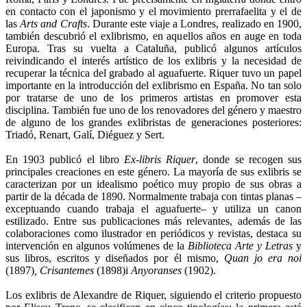
en contacto con el japonismo y el movimiento prerrafaelita y el de
las
Arts and Crafts
. Durante este viaje a Londres, realizado en 1900,
también descubrió el exlibrismo, en aquellos años en auge en toda
Europa. Tras su vuelta a Cataluña, publicó algunos artículos
reivindicando el interés artístico de los exlibris y la necesidad de
recuperar la técnica del grabado al aguafuerte. Riquer tuvo un papel
importante en la introducción del exlibrismo en España. No tan solo
por tratarse de uno de los primeros artistas en promover esta
disciplina. También fue uno de los renovadores del género y maestro
de alguno de los grandes exlibristas de generaciones posteriores:
Triadó, Renart, Galí, Diéguez y Sert.
En 1903 publicó el libro
Ex-libris Riquer
, donde se recogen sus
principales creaciones en este género. La mayoría de sus exlibris se
caracterizan por un idealismo poético muy propio de sus obras a
partir de la década de 1890. Normalmente trabaja con tintas planas –
exceptuando cuando trabaja el aguafuerte– y utiliza un canon
estilizado. Entre sus publicaciones más relevantes, además de las
colaboraciones como ilustrador en periódicos y revistas, destaca su
intervención en algunos volúmenes de la
Biblioteca Arte y Letras
y
sus libros, escritos y diseñados por él mismo,
Quan jo era noi
(1897)
, Crisantemes
(1898)i
Anyoranses
(1902).
Los exlibris de Alexandre de Riquer, siguiendo el criterio propuesto