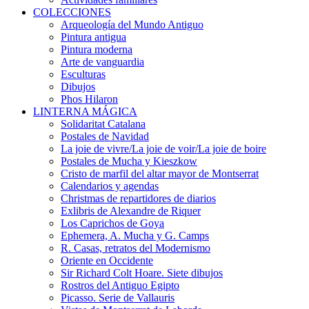
COLECCIONES
Arqueología del Mundo Antiguo
Pintura antigua
Pintura moderna
Arte de vanguardia
Esculturas
Dibujos
Phos Hilaron
LINTERNA MÁGICA
Solidaritat Catalana
Postales de Navidad
La joie de vivre/La joie de voir/La joie de boire
Postales de Mucha y Kieszkow
Cristo de marfil del altar mayor de Montserrat
Calendarios y agendas
Christmas de repartidores de diarios
Exlibris de Alexandre de Riquer
Los Caprichos de Goya
Ephemera, A. Mucha y G. Camps
R. Casas, retratos del Modernismo
Oriente en Occidente
Sir Richard Colt Hoare. Siete dibujos
Rostros del Antiguo Egipto
Picasso. Serie de Vallauris