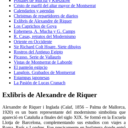
Postales de Mucha y Kieszkow
Cristo de marfil del altar mayor de Montserrat
Calendarios y agendas
Christmas de repartidores de diarios
Exlibris de Alexandre de Riquer
Los Caprichos de Goya
Ephemera, A. Mucha y G. Camps
R. Casas, retratos del Modernismo
Oriente en Occidente
Sir Richard Colt Hoare. Siete dibujos
Rostros del Antiguo Egipto
Picasso. Serie de Vallauris
Vistas de Montserrat de Laborde
El panteón egipcio
Langlois. Grabados de Montserrat
Estampas japonesas
La Pasión de Lucas Cranach
Exlibris de Alexandre de Riquer
Alexandre de Riquer i Inglada (Calaf, 1856 – Palma de Mallorca,
1920) es un buen representante del modernismo simbolista que
apareció en Cataluña a finales del siglo XIX. Se formó en la Escuela
Llotja de Barcelona, complementando sus estudios con viajes a
Roma, París y Londres. Fue precisamente en Inglaterra donde entró