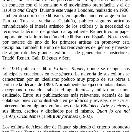
en contacto con el japonismo y el movimiento prerrafaelita y el de
las
Arts and Crafts
. Durante este viaje a Londres, realizado en 1900,
también descubrió el exlibrismo, en aquellos años en auge en toda
Europa. Tras su vuelta a Cataluña, publicó algunos artículos
reivindicando el interés artístico de los exlibris y la necesidad de
recuperar la técnica del grabado al aguafuerte. Riquer tuvo un papel
importante en la introducción del exlibrismo en España. No tan solo
por tratarse de uno de los primeros artistas en promover esta
disciplina. También fue uno de los renovadores del género y maestro
de alguno de los grandes exlibristas de generaciones posteriores:
Triadó, Renart, Galí, Diéguez y Sert.
En 1903 publicó el libro
Ex-libris Riquer
, donde se recogen sus
principales creaciones en este género. La mayoría de sus exlibris se
caracterizan por un idealismo poético muy propio de sus obras a
partir de la década de 1890. Normalmente trabaja con tintas planas –
exceptuando cuando trabaja el aguafuerte– y utiliza un canon
estilizado. Entre sus publicaciones más relevantes, además de las
colaboraciones como ilustrador en periódicos y revistas, destaca su
intervención en algunos volúmenes de la
Biblioteca Arte y Letras
y
sus libros, escritos y diseñados por él mismo,
Quan jo era noi
(1897)
, Crisantemes
(1898)i
Anyoranses
(1902).
Los exlibris de Alexandre de Riquer, siguiendo el criterio propuesto