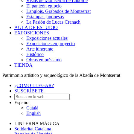
Vistas de Montserrat de Laborde
El panteón egipcio
Langlois. Grabados de Montserrat
Estampas japonesas
La Pasión de Lucas Cranach
AULA DE ESTUDIO
EXPOSICIONES
Exposiciones actuales
Exposiciones en proyecto
Arte itinerante
Histórico
Obras en préstamo
TIENDA
Patrimonio artístico y arqueológico de la Abadía de Montserrat
¿COMO LLEGAR?
SUSCRÍBETE
Español
Català
English
LINTERNA MÁGICA
Solidaritat Catalana