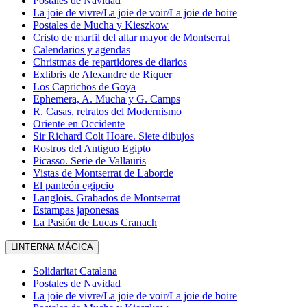
Postales de Navidad
La joie de vivre/La joie de voir/La joie de boire
Postales de Mucha y Kieszkow
Cristo de marfil del altar mayor de Montserrat
Calendarios y agendas
Christmas de repartidores de diarios
Exlibris de Alexandre de Riquer
Los Caprichos de Goya
Ephemera, A. Mucha y G. Camps
R. Casas, retratos del Modernismo
Oriente en Occidente
Sir Richard Colt Hoare. Siete dibujos
Rostros del Antiguo Egipto
Picasso. Serie de Vallauris
Vistas de Montserrat de Laborde
El panteón egipcio
Langlois. Grabados de Montserrat
Estampas japonesas
La Pasión de Lucas Cranach
LINTERNA MÁGICA
Solidaritat Catalana
Postales de Navidad
La joie de vivre/La joie de voir/La joie de boire