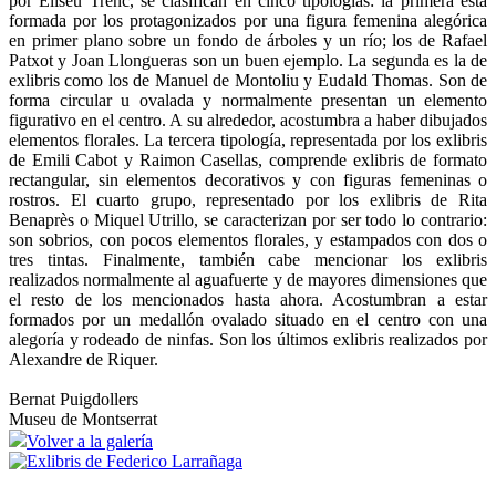
por Eliseu Trenc, se clasifican en cinco tipologías: la primera está
formada por los protagonizados por una figura femenina alegórica
en primer plano sobre un fondo de árboles y un río; los de Rafael
Patxot y Joan Llongueras son un buen ejemplo. La segunda es la de
exlibris como los de Manuel de Montoliu y Eudald Thomas. Son de
forma circular u ovalada y normalmente presentan un elemento
figurativo en el centro. A su alrededor, acostumbra a haber dibujados
elementos florales. La tercera tipología, representada por los exlibris
de Emili Cabot y Raimon Casellas, comprende exlibris de formato
rectangular, sin elementos decorativos y con figuras femeninas o
rostros. El cuarto grupo, representado por los exlibris de Rita
Benaprès o Miquel Utrillo, se caracterizan por ser todo lo contrario:
son sobrios, con pocos elementos florales, y estampados con dos o
tres tintas. Finalmente, también cabe mencionar los exlibris
realizados normalmente al aguafuerte y de mayores dimensiones que
el resto de los mencionados hasta ahora. Acostumbran a estar
formados por un medallón ovalado situado en el centro con una
alegoría y rodeado de ninfas. Son los últimos exlibris realizados por
Alexandre de Riquer.
Bernat Puigdollers
Museu de Montserrat
Volver a la galería