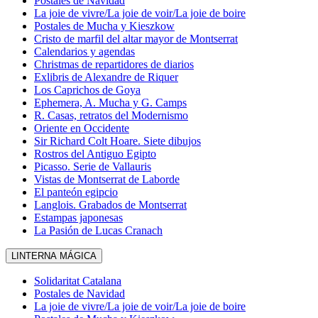
Postales de Navidad
La joie de vivre/La joie de voir/La joie de boire
Postales de Mucha y Kieszkow
Cristo de marfil del altar mayor de Montserrat
Calendarios y agendas
Christmas de repartidores de diarios
Exlibris de Alexandre de Riquer
Los Caprichos de Goya
Ephemera, A. Mucha y G. Camps
R. Casas, retratos del Modernismo
Oriente en Occidente
Sir Richard Colt Hoare. Siete dibujos
Rostros del Antiguo Egipto
Picasso. Serie de Vallauris
Vistas de Montserrat de Laborde
El panteón egipcio
Langlois. Grabados de Montserrat
Estampas japonesas
La Pasión de Lucas Cranach
LINTERNA MÁGICA
Solidaritat Catalana
Postales de Navidad
La joie de vivre/La joie de voir/La joie de boire