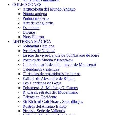
COLECCIONES
Arqueología del Mundo Antiguo
Pintura antigua
Pintura moderna
Arte de vanguardia
Esculturas
Dibujos
Phos Hilaron
LINTERNA MÁGICA
Solidaritat Catalana
Postales de Navidad
La joie de vivre/La joie de voir/La joie de boire
Postales de Mucha y Kieszkow
Cristo de marfil del altar mayor de Montserrat
Calendarios y agendas
Christmas de repartidores de diarios
Exlibris de Alexandre de Riquer
Los Caprichos de Goya
Ephemera, A. Mucha y G. Camps
R. Casas, retratos del Modernismo
Oriente en Occidente
Sir Richard Colt Hoare. Siete dibujos
Rostros del Antiguo Egipto
Picasso. Serie de Vallauris