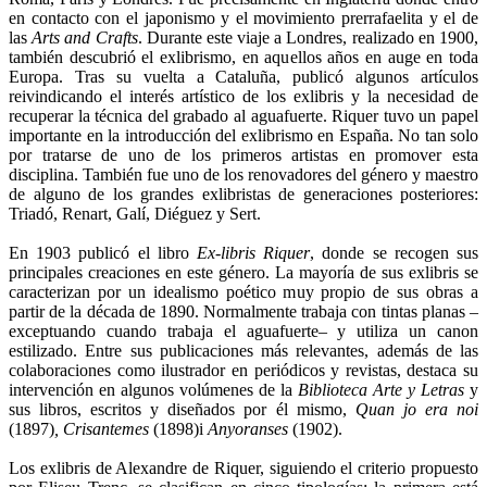
en contacto con el japonismo y el movimiento prerrafaelita y el de
las
Arts and Crafts
. Durante este viaje a Londres, realizado en 1900,
también descubrió el exlibrismo, en aquellos años en auge en toda
Europa. Tras su vuelta a Cataluña, publicó algunos artículos
reivindicando el interés artístico de los exlibris y la necesidad de
recuperar la técnica del grabado al aguafuerte. Riquer tuvo un papel
importante en la introducción del exlibrismo en España. No tan solo
por tratarse de uno de los primeros artistas en promover esta
disciplina. También fue uno de los renovadores del género y maestro
de alguno de los grandes exlibristas de generaciones posteriores:
Triadó, Renart, Galí, Diéguez y Sert.
En 1903 publicó el libro
Ex-libris Riquer
, donde se recogen sus
principales creaciones en este género. La mayoría de sus exlibris se
caracterizan por un idealismo poético muy propio de sus obras a
partir de la década de 1890. Normalmente trabaja con tintas planas –
exceptuando cuando trabaja el aguafuerte– y utiliza un canon
estilizado. Entre sus publicaciones más relevantes, además de las
colaboraciones como ilustrador en periódicos y revistas, destaca su
intervención en algunos volúmenes de la
Biblioteca Arte y Letras
y
sus libros, escritos y diseñados por él mismo,
Quan jo era noi
(1897)
, Crisantemes
(1898)i
Anyoranses
(1902).
Los exlibris de Alexandre de Riquer, siguiendo el criterio propuesto