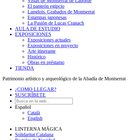
Vistas de Montserrat de Laborde
El panteón egipcio
Langlois. Grabados de Montserrat
Estampas japonesas
La Pasión de Lucas Cranach
AULA DE ESTUDIO
EXPOSICIONES
Exposiciones actuales
Exposiciones en proyecto
Arte itinerante
Histórico
Obras en préstamo
TIENDA
Patrimonio artístico y arqueológico de la Abadía de Montserrat
¿COMO LLEGAR?
SUSCRÍBETE
Español
Català
English
LINTERNA MÁGICA
Solidaritat Catalana