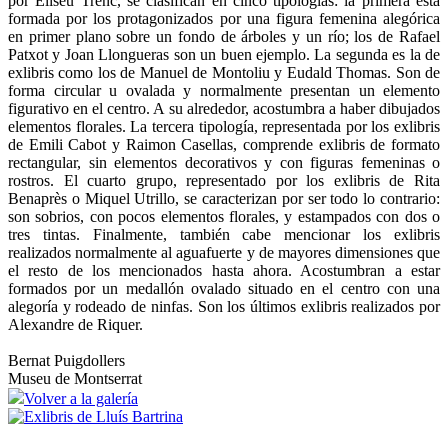
por Eliseu Trenc, se clasifican en cinco tipologías: la primera está
formada por los protagonizados por una figura femenina alegórica
en primer plano sobre un fondo de árboles y un río; los de Rafael
Patxot y Joan Llongueras son un buen ejemplo. La segunda es la de
exlibris como los de Manuel de Montoliu y Eudald Thomas. Son de
forma circular u ovalada y normalmente presentan un elemento
figurativo en el centro. A su alrededor, acostumbra a haber dibujados
elementos florales. La tercera tipología, representada por los exlibris
de Emili Cabot y Raimon Casellas, comprende exlibris de formato
rectangular, sin elementos decorativos y con figuras femeninas o
rostros. El cuarto grupo, representado por los exlibris de Rita
Benaprès o Miquel Utrillo, se caracterizan por ser todo lo contrario:
son sobrios, con pocos elementos florales, y estampados con dos o
tres tintas. Finalmente, también cabe mencionar los exlibris
realizados normalmente al aguafuerte y de mayores dimensiones que
el resto de los mencionados hasta ahora. Acostumbran a estar
formados por un medallón ovalado situado en el centro con una
alegoría y rodeado de ninfas. Son los últimos exlibris realizados por
Alexandre de Riquer.
Bernat Puigdollers
Museu de Montserrat
Volver a la galería