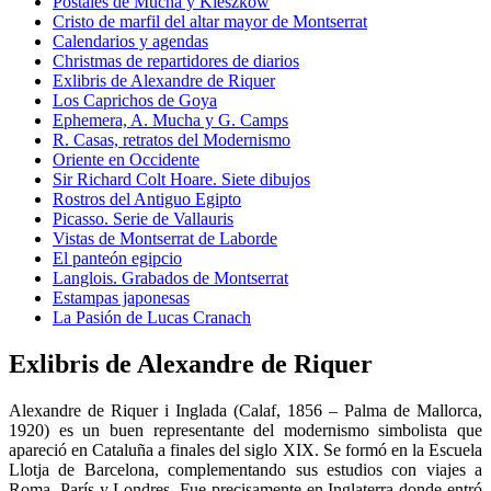
Postales de Mucha y Kieszkow
Cristo de marfil del altar mayor de Montserrat
Calendarios y agendas
Christmas de repartidores de diarios
Exlibris de Alexandre de Riquer
Los Caprichos de Goya
Ephemera, A. Mucha y G. Camps
R. Casas, retratos del Modernismo
Oriente en Occidente
Sir Richard Colt Hoare. Siete dibujos
Rostros del Antiguo Egipto
Picasso. Serie de Vallauris
Vistas de Montserrat de Laborde
El panteón egipcio
Langlois. Grabados de Montserrat
Estampas japonesas
La Pasión de Lucas Cranach
Exlibris de Alexandre de Riquer
Alexandre de Riquer i Inglada (Calaf, 1856 – Palma de Mallorca,
1920) es un buen representante del modernismo simbolista que
apareció en Cataluña a finales del siglo XIX. Se formó en la Escuela
Llotja de Barcelona, complementando sus estudios con viajes a
Roma, París y Londres. Fue precisamente en Inglaterra donde entró