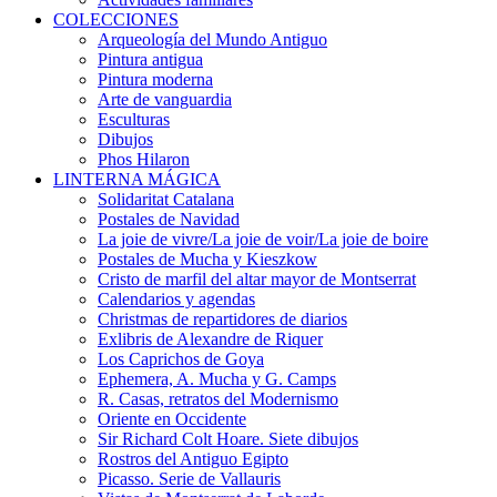
COLECCIONES
Arqueología del Mundo Antiguo
Pintura antigua
Pintura moderna
Arte de vanguardia
Esculturas
Dibujos
Phos Hilaron
LINTERNA MÁGICA
Solidaritat Catalana
Postales de Navidad
La joie de vivre/La joie de voir/La joie de boire
Postales de Mucha y Kieszkow
Cristo de marfil del altar mayor de Montserrat
Calendarios y agendas
Christmas de repartidores de diarios
Exlibris de Alexandre de Riquer
Los Caprichos de Goya
Ephemera, A. Mucha y G. Camps
R. Casas, retratos del Modernismo
Oriente en Occidente
Sir Richard Colt Hoare. Siete dibujos
Rostros del Antiguo Egipto
Picasso. Serie de Vallauris