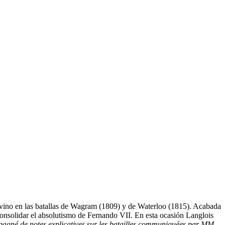
rvino en las batallas de Wagram (1809) y de Waterloo (1815). Acabada
consolidar el absolutismo de Fernando VII. En esta ocasión Langlois
pagné de notes explicatives sur les batailles communiquées par MM