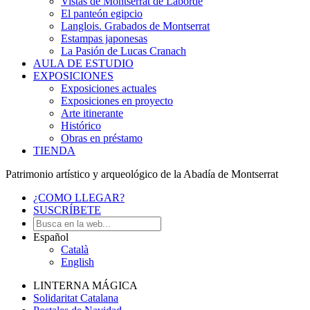
Vistas de Montserrat de Laborde
El panteón egipcio
Langlois. Grabados de Montserrat
Estampas japonesas
La Pasión de Lucas Cranach
AULA DE ESTUDIO
EXPOSICIONES
Exposiciones actuales
Exposiciones en proyecto
Arte itinerante
Histórico
Obras en préstamo
TIENDA
Patrimonio artístico y arqueológico de la Abadía de Montserrat
¿COMO LLEGAR?
SUSCRÍBETE
Español
Català
English
LINTERNA MÁGICA
Solidaritat Catalana