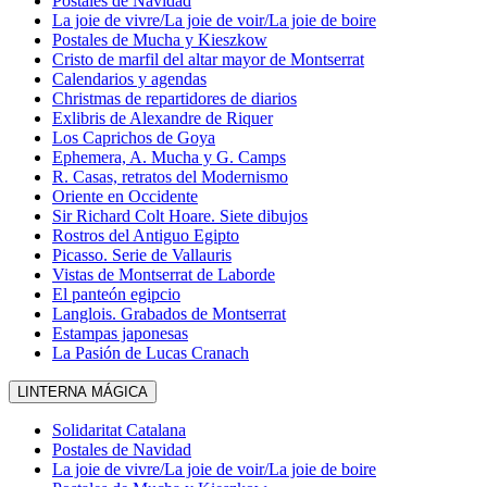
Postales de Navidad
La joie de vivre/La joie de voir/La joie de boire
Postales de Mucha y Kieszkow
Cristo de marfil del altar mayor de Montserrat
Calendarios y agendas
Christmas de repartidores de diarios
Exlibris de Alexandre de Riquer
Los Caprichos de Goya
Ephemera, A. Mucha y G. Camps
R. Casas, retratos del Modernismo
Oriente en Occidente
Sir Richard Colt Hoare. Siete dibujos
Rostros del Antiguo Egipto
Picasso. Serie de Vallauris
Vistas de Montserrat de Laborde
El panteón egipcio
Langlois. Grabados de Montserrat
Estampas japonesas
La Pasión de Lucas Cranach
LINTERNA MÁGICA
Solidaritat Catalana
Postales de Navidad
La joie de vivre/La joie de voir/La joie de boire