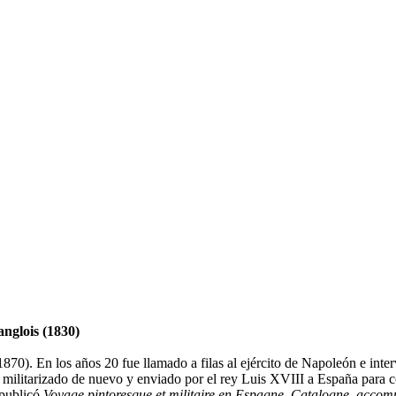
nglois (1830)
70). En los años 20 fue llamado a filas al ejército de Napoleón e inte
e militarizado de nuevo y enviado por el rey Luis XVIII a España para 
 publicó
Voyage pintoresque et militaire en Espagne, Catalogne, accom