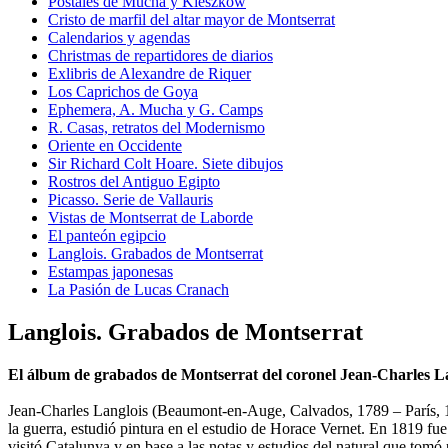
Postales de Mucha y Kieszkow
Cristo de marfil del altar mayor de Montserrat
Calendarios y agendas
Christmas de repartidores de diarios
Exlibris de Alexandre de Riquer
Los Caprichos de Goya
Ephemera, A. Mucha y G. Camps
R. Casas, retratos del Modernismo
Oriente en Occidente
Sir Richard Colt Hoare. Siete dibujos
Rostros del Antiguo Egipto
Picasso. Serie de Vallauris
Vistas de Montserrat de Laborde
El panteón egipcio
Langlois. Grabados de Montserrat
Estampas japonesas
La Pasión de Lucas Cranach
Langlois. Grabados de Montserrat
El álbum de grabados de Montserrat del coronel Jean-Charles La
Jean-Charles Langlois (Beaumont-en-Auge, Calvados, 1789 – París, 18
la guerra, estudió pintura en el estudio de Horace Vernet. En 1819 fu
visitó Catalunya y en base a las notas y estudios del natural que tomó