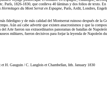
etc. París, 1826-1830, que conlleva 40 láminas y dos folios de texto. 
s Hermitages du Mont Serrat en Espagne
, París, Ardit, Londres, Enge
o más fidedigno y de más calidad del Montserrat ruinoso después de la G
tiempo. Aún así cabe advertir que existen anacronismos y que la composi
a del Arte fueron sus extraordinarios panoramas de batallas de Napoleón
useos militares, fueron decisivos para forjar la leyenda de Napoleón 
et H. Gauguin / C. Langlois et Chambellan, lith. January 1830