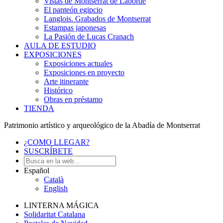
Vistas de Montserrat de Laborde
El panteón egipcio
Langlois. Grabados de Montserrat
Estampas japonesas
La Pasión de Lucas Cranach
AULA DE ESTUDIO
EXPOSICIONES
Exposiciones actuales
Exposiciones en proyecto
Arte itinerante
Histórico
Obras en préstamo
TIENDA
Patrimonio artístico y arqueológico de la Abadía de Montserrat
¿COMO LLEGAR?
SUSCRÍBETE
Español
Català
English
LINTERNA MÁGICA
Solidaritat Catalana