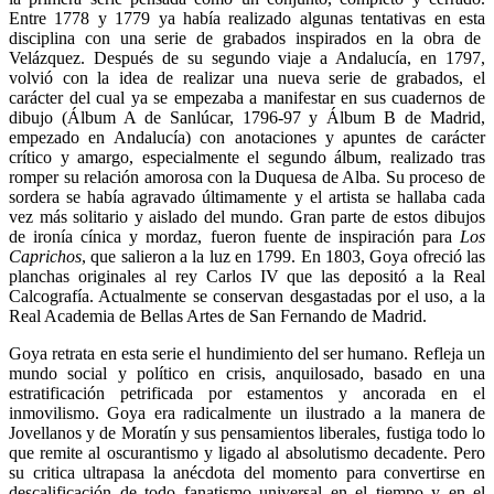
Entre 1778 y 1779 ya había realizado algunas tentativas en esta
disciplina con una serie de grabados inspirados en la obra de
Velázquez. Después de su segundo viaje a Andalucía, en 1797,
volvió con la idea de realizar una nueva serie de grabados, el
carácter del cual ya se empezaba a manifestar en sus cuadernos de
dibujo (Álbum A de Sanlúcar, 1796-97 y Álbum B de Madrid,
empezado en Andalucía) con anotaciones y apuntes de carácter
crítico y amargo, especialmente el segundo álbum, realizado tras
romper su relación amorosa con la Duquesa de Alba. Su proceso de
sordera se había agravado últimamente y el artista se hallaba cada
vez más solitario y aislado del mundo. Gran parte de estos dibujos
de ironía cínica y mordaz, fueron fuente de inspiración para
Los
Caprichos
, que salieron a la luz en 1799. En 1803, Goya ofreció las
planchas originales al rey Carlos IV que las depositó a la Real
Calcografía. Actualmente se conservan desgastadas por el uso, a la
Real Academia de Bellas Artes de San Fernando de Madrid.
Goya retrata en esta serie el hundimiento del ser humano. Refleja un
mundo social y político en crisis, anquilosado, basado en una
estratificación petrificada por estamentos y ancorada en el
inmovilismo. Goya era radicalmente un ilustrado a la manera de
Jovellanos y de Moratín y sus pensamientos liberales, fustiga todo lo
que remite al oscurantismo y ligado al absolutismo decadente. Pero
su critica ultrapasa la anécdota del momento para convertirse en
descalificación de todo fanatismo universal en el tiempo y en el