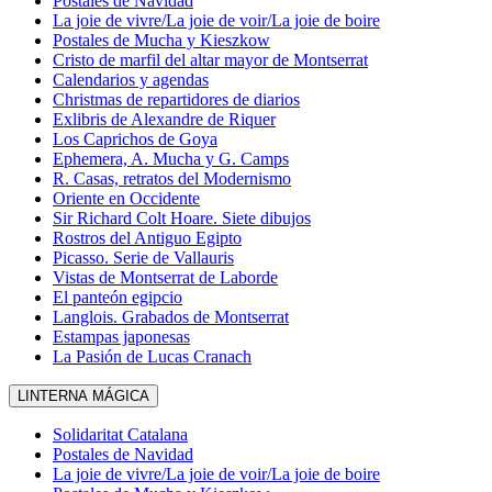
Postales de Navidad
La joie de vivre/La joie de voir/La joie de boire
Postales de Mucha y Kieszkow
Cristo de marfil del altar mayor de Montserrat
Calendarios y agendas
Christmas de repartidores de diarios
Exlibris de Alexandre de Riquer
Los Caprichos de Goya
Ephemera, A. Mucha y G. Camps
R. Casas, retratos del Modernismo
Oriente en Occidente
Sir Richard Colt Hoare. Siete dibujos
Rostros del Antiguo Egipto
Picasso. Serie de Vallauris
Vistas de Montserrat de Laborde
El panteón egipcio
Langlois. Grabados de Montserrat
Estampas japonesas
La Pasión de Lucas Cranach
LINTERNA MÁGICA
Solidaritat Catalana
Postales de Navidad
La joie de vivre/La joie de voir/La joie de boire