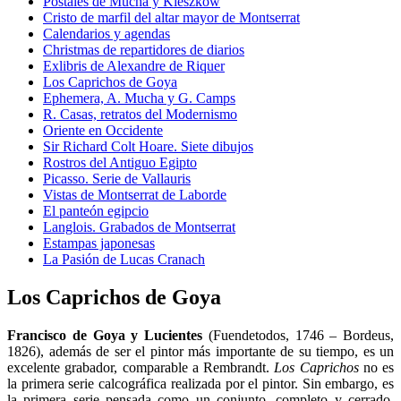
Postales de Mucha y Kieszkow
Cristo de marfil del altar mayor de Montserrat
Calendarios y agendas
Christmas de repartidores de diarios
Exlibris de Alexandre de Riquer
Los Caprichos de Goya
Ephemera, A. Mucha y G. Camps
R. Casas, retratos del Modernismo
Oriente en Occidente
Sir Richard Colt Hoare. Siete dibujos
Rostros del Antiguo Egipto
Picasso. Serie de Vallauris
Vistas de Montserrat de Laborde
El panteón egipcio
Langlois. Grabados de Montserrat
Estampas japonesas
La Pasión de Lucas Cranach
Los Caprichos de Goya
Francisco de Goya y Lucientes
(Fuendetodos, 1746 – Bordeus,
1826), además de ser el pintor más importante de su tiempo, es un
excelente grabador, comparable a Rembrandt.
Los
Caprichos
no es
la primera serie calcográfica realizada por el pintor. Sin embargo, es
la primera serie pensada como un conjunto, completo y cerrado.