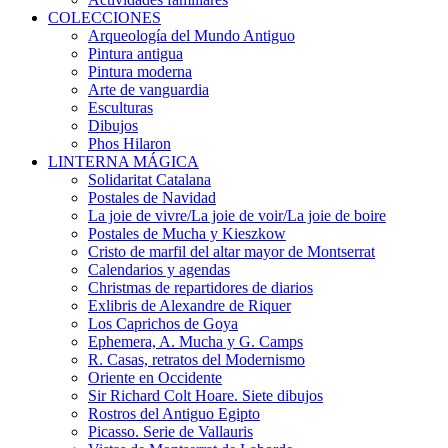
COLECCIONES
Arqueología del Mundo Antiguo
Pintura antigua
Pintura moderna
Arte de vanguardia
Esculturas
Dibujos
Phos Hilaron
LINTERNA MÁGICA
Solidaritat Catalana
Postales de Navidad
La joie de vivre/La joie de voir/La joie de boire
Postales de Mucha y Kieszkow
Cristo de marfil del altar mayor de Montserrat
Calendarios y agendas
Christmas de repartidores de diarios
Exlibris de Alexandre de Riquer
Los Caprichos de Goya
Ephemera, A. Mucha y G. Camps
R. Casas, retratos del Modernismo
Oriente en Occidente
Sir Richard Colt Hoare. Siete dibujos
Rostros del Antiguo Egipto
Picasso. Serie de Vallauris