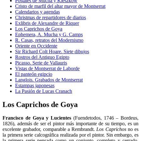
Postales de Mucha y Kieszkow
Cristo de marfil del altar mayor de Montserrat
Calendarios y agendas
Christmas de repartidores de diarios
Exlibris de Alexandre de Riquer
Los Caprichos de Goya
Ephemera, A. Mucha y G. Camps
R. Casas, retratos del Modernismo
Oriente en Occidente
Sir Richard Colt Hoare. Siete dibujos
Rostros del Antiguo Egipto
Picasso. Serie de Vallauris
Vistas de Montserrat de Laborde
El panteón egipcio
Langlois. Grabados de Montserrat
Estampas japonesas
La Pasión de Lucas Cranach
Los Caprichos de Goya
Francisco de Goya y Lucientes
(Fuendetodos, 1746 – Bordeus,
1826), además de ser el pintor más importante de su tiempo, es un
excelente grabador, comparable a Rembrandt.
Los
Caprichos
no es
la primera serie calcográfica realizada por el pintor. Sin embargo, es
la primera serie pensada como un conjunto, completo y cerrado.