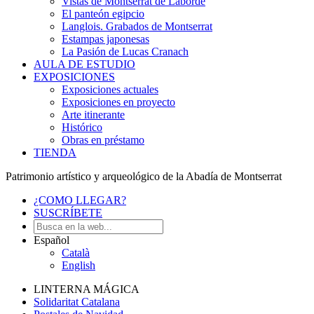
Vistas de Montserrat de Laborde
El panteón egipcio
Langlois. Grabados de Montserrat
Estampas japonesas
La Pasión de Lucas Cranach
AULA DE ESTUDIO
EXPOSICIONES
Exposiciones actuales
Exposiciones en proyecto
Arte itinerante
Histórico
Obras en préstamo
TIENDA
Patrimonio artístico y arqueológico de la Abadía de Montserrat
¿COMO LLEGAR?
SUSCRÍBETE
Español
Català
English
LINTERNA MÁGICA
Solidaritat Catalana