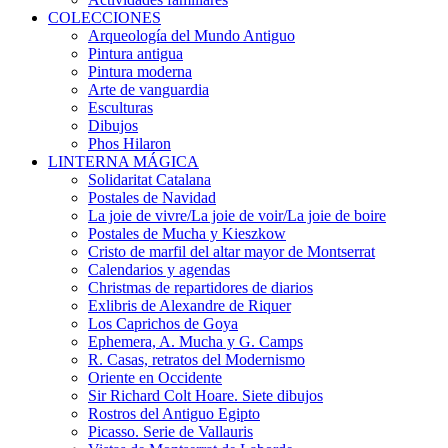
COLECCIONES
Arqueología del Mundo Antiguo
Pintura antigua
Pintura moderna
Arte de vanguardia
Esculturas
Dibujos
Phos Hilaron
LINTERNA MÁGICA
Solidaritat Catalana
Postales de Navidad
La joie de vivre/La joie de voir/La joie de boire
Postales de Mucha y Kieszkow
Cristo de marfil del altar mayor de Montserrat
Calendarios y agendas
Christmas de repartidores de diarios
Exlibris de Alexandre de Riquer
Los Caprichos de Goya
Ephemera, A. Mucha y G. Camps
R. Casas, retratos del Modernismo
Oriente en Occidente
Sir Richard Colt Hoare. Siete dibujos
Rostros del Antiguo Egipto
Picasso. Serie de Vallauris