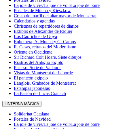
Postales de Navidad
La joie de vivre/La joie de voir/La joie de boire
Postales de Mucha y Kieszkow
Cristo de marfil del altar mayor de Montserrat
Calendarios y agendas
Christmas de repartidores de diarios
Exlibris de Alexandre de Riquer
Los Caprichos de Goya
Ephemera, A. Mucha y G. Camps
R. Casas, retratos del Modernismo
Oriente en Occidente
Sir Richard Colt Hoare. Siete dibujos
Rostros del Antiguo Egipto
Picasso. Serie de Vallauris
Vistas de Montserrat de Laborde
El panteón egipcio
Langlois. Grabados de Montserrat
Estampas japonesas
La Pasión de Lucas Cranach
LINTERNA MÁGICA
Solidaritat Catalana
Postales de Navidad
La joie de vivre/La joie de voir/La joie de boire