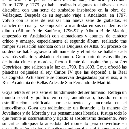
Entre 1778 y 1779 ya había realizado algunas tentativas en esta
disciplina con una serie de grabados inspirados en la obra de
Velázquez. Después de su segundo viaje a Andalucía, en 1797,
volvió con la idea de realizar una nueva serie de grabados, el
carácter del cual ya se empezaba a manifestar en sus cuadernos de
dibujo (Álbum A de Sanlúcar, 1796-97 y Álbum B de Madrid,
empezado en Andalucía) con anotaciones y apuntes de carácter
crítico y amargo, especialmente el segundo álbum, realizado tras
romper su relación amorosa con la Duquesa de Alba. Su proceso de
sordera se había agravado últimamente y el artista se hallaba cada
vez más solitario y aislado del mundo. Gran parte de estos dibujos
de ironía cínica y mordaz, fueron fuente de inspiración para
Los
Caprichos
, que salieron a la luz en 1799. En 1803, Goya ofreció las
planchas originales al rey Carlos IV que las depositó a la Real
Calcografía. Actualmente se conservan desgastadas por el uso, a la
Real Academia de Bellas Artes de San Fernando de Madrid.
Goya retrata en esta serie el hundimiento del ser humano. Refleja un
mundo social y político en crisis, anquilosado, basado en una
estratificación petrificada por estamentos y ancorada en el
inmovilismo. Goya era radicalmente un ilustrado a la manera de
Jovellanos y de Moratín y sus pensamientos liberales, fustiga todo lo
que remite al oscurantismo y ligado al absolutismo decadente. Pero
su critica ultrapasa la anécdota del momento para convertirse en
descalificación de todo fanatismo universal en el tiempo y en el