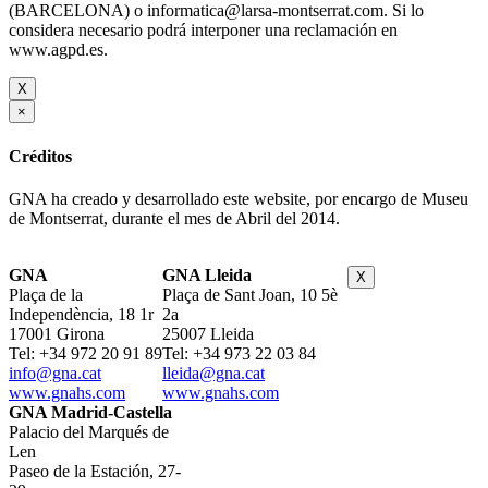
(BARCELONA) o informatica@larsa-montserrat.com. Si lo
considera necesario podrá interponer una reclamación en
www.agpd.es.
X
×
Créditos
GNA ha creado y desarrollado este website, por encargo de Museu
de Montserrat, durante el mes de Abril del 2014.
GNA
GNA Lleida
X
Plaça de la
Plaça de Sant Joan, 10 5è
Independència, 18 1r
2a
17001 Girona
25007 Lleida
Tel: +34 972 20 91 89
Tel: +34 973 22 03 84
info@gna.cat
lleida@gna.cat
www.gnahs.com
www.gnahs.com
GNA Madrid-Castella
Palacio del Marqués de
Len
Paseo de la Estación, 27-