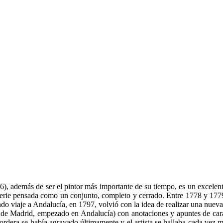
), además de ser el pintor más importante de su tiempo, es un excele
a serie pensada como un conjunto, completo y cerrado. Entre 1778 y 1779 
 viaje a Andalucía, en 1797, volvió con la idea de realizar una nueva 
 Madrid, empezado en Andalucía) con anotaciones y apuntes de caráct
dera se había agravado últimamente y el artista se hallaba cada vez más