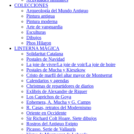
COLECCIONES
Arqueología del Mundo Antiguo
Pintura antigua
Pintura moderna
Arte de vanguardia
Esculturas
Dibujos
Phos Hilaron
LINTERNA MÁGICA
Solidaritat Catalana
Postales de Navidad
La joie de vivre/La joie de voir/La joie de boire
Postales de Mucha y Kieszkow
Cristo de marfil del altar mayor de Montserrat
Calendarios y agendas
Christmas de repartidores de diarios
Exlibris de Alexandre de Riquer
Los Caprichos de Goya
Ephemera, A. Mucha y G. Camps
R. Casas, retratos del Modernismo
Oriente en Occidente
Sir Richard Colt Hoare. Siete dibujos
Rostros del Antiguo Egipto
Picasso. Serie de Vallauris