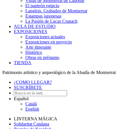
Vistas de Montserrat de Laborde
El panteón egipcio
Langlois. Grabados de Montserrat
Estampas japonesas
La Pasión de Lucas Cranach
AULA DE ESTUDIO
EXPOSICIONES
Exposiciones actuales
Exposiciones en proyecto
Arte itinerante
Histórico
Obras en préstamo
TIENDA
Patrimonio artístico y arqueológico de la Abadía de Montserrat
¿COMO LLEGAR?
SUSCRÍBETE
Español
Català
English
LINTERNA MÁGICA
Solidaritat Catalana