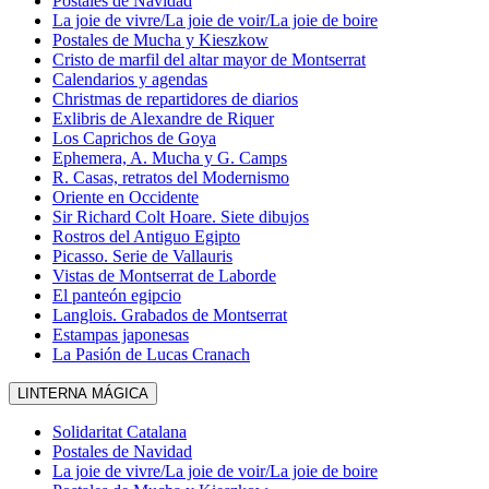
Postales de Navidad
La joie de vivre/La joie de voir/La joie de boire
Postales de Mucha y Kieszkow
Cristo de marfil del altar mayor de Montserrat
Calendarios y agendas
Christmas de repartidores de diarios
Exlibris de Alexandre de Riquer
Los Caprichos de Goya
Ephemera, A. Mucha y G. Camps
R. Casas, retratos del Modernismo
Oriente en Occidente
Sir Richard Colt Hoare. Siete dibujos
Rostros del Antiguo Egipto
Picasso. Serie de Vallauris
Vistas de Montserrat de Laborde
El panteón egipcio
Langlois. Grabados de Montserrat
Estampas japonesas
La Pasión de Lucas Cranach
LINTERNA MÁGICA
Solidaritat Catalana
Postales de Navidad
La joie de vivre/La joie de voir/La joie de boire