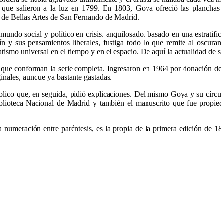
 que salieron a la luz en 1799. En 1803, Goya ofreció las planchas 
 de Bellas Artes de San Fernando de Madrid.
 mundo social y político en crisis, anquilosado, basado en una estratif
n y sus pensamientos liberales, fustiga todo lo que remite al oscurant
tismo universal en el tiempo y en el espacio. De aquí la actualidad de
que conforman la serie completa. Ingresaron en 1964 por donación del l
ginales, aunque ya bastante gastadas.
lico que, en seguida, pidió explicaciones. Del mismo Goya y su círcu
Biblioteca Nacional de Madrid y también el manuscrito que fue prop
 numeración entre paréntesis, es la propia de la primera edición de 18