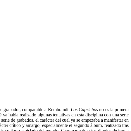
nte grabador, comparable a Rembrandt.
Los
Caprichos
no es la primera
ya había realizado algunas tentativas en esta disciplina con una serie
serie de grabados, el carácter del cual ya se empezaba a manifestar en
er crítico y amargo, especialmente el segundo álbum, realizado tras
 solitario y aislado del mundo. Gran parte de estos dibujos de ironía