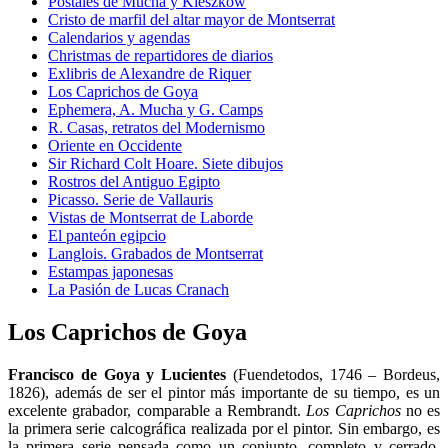
Postales de Mucha y Kieszkow
Cristo de marfil del altar mayor de Montserrat
Calendarios y agendas
Christmas de repartidores de diarios
Exlibris de Alexandre de Riquer
Los Caprichos de Goya
Ephemera, A. Mucha y G. Camps
R. Casas, retratos del Modernismo
Oriente en Occidente
Sir Richard Colt Hoare. Siete dibujos
Rostros del Antiguo Egipto
Picasso. Serie de Vallauris
Vistas de Montserrat de Laborde
El panteón egipcio
Langlois. Grabados de Montserrat
Estampas japonesas
La Pasión de Lucas Cranach
Los Caprichos de Goya
Francisco de Goya y Lucientes
(Fuendetodos, 1746 – Bordeus,
1826), además de ser el pintor más importante de su tiempo, es un
excelente grabador, comparable a Rembrandt.
Los
Caprichos
no es
la primera serie calcográfica realizada por el pintor. Sin embargo, es
la primera serie pensada como un conjunto, completo y cerrado.