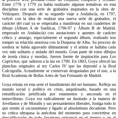
Entre 1778 y 1779 ya había realizado algunas tentativas en esta
disciplina con una serie de grabados inspirados en la obra de
Velázquez. Después de su segundo viaje a Andalucía, en 1797,
volvió con la idea de realizar una nueva serie de grabados, el
carácter del cual ya se empezaba a manifestar en sus cuadernos de
dibujo (Álbum A de Sanlúcar, 1796-97 y Álbum B de Madrid,
empezado en Andalucía) con anotaciones y apuntes de carácter
crítico y amargo, especialmente el segundo álbum, realizado tras
romper su relación amorosa con la Duquesa de Alba. Su proceso de
sordera se había agravado últimamente y el artista se hallaba cada
vez más solitario y aislado del mundo. Gran parte de estos dibujos
de ironía cínica y mordaz, fueron fuente de inspiración para
Los
Caprichos
, que salieron a la luz en 1799. En 1803, Goya ofreció las
planchas originales al rey Carlos IV que las depositó a la Real
Calcografía. Actualmente se conservan desgastadas por el uso, a la
Real Academia de Bellas Artes de San Fernando de Madrid.
Goya retrata en esta serie el hundimiento del ser humano. Refleja un
mundo social y político en crisis, anquilosado, basado en una
estratificación petrificada por estamentos y ancorada en el
inmovilismo. Goya era radicalmente un ilustrado a la manera de
Jovellanos y de Moratín y sus pensamientos liberales, fustiga todo lo
que remite al oscurantismo y ligado al absolutismo decadente. Pero
su critica ultrapasa la anécdota del momento para convertirse en
descalificación de todo fanatismo universal en el tiempo y en el