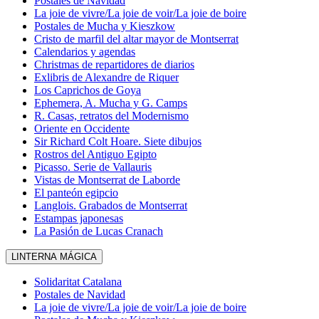
Postales de Navidad
La joie de vivre/La joie de voir/La joie de boire
Postales de Mucha y Kieszkow
Cristo de marfil del altar mayor de Montserrat
Calendarios y agendas
Christmas de repartidores de diarios
Exlibris de Alexandre de Riquer
Los Caprichos de Goya
Ephemera, A. Mucha y G. Camps
R. Casas, retratos del Modernismo
Oriente en Occidente
Sir Richard Colt Hoare. Siete dibujos
Rostros del Antiguo Egipto
Picasso. Serie de Vallauris
Vistas de Montserrat de Laborde
El panteón egipcio
Langlois. Grabados de Montserrat
Estampas japonesas
La Pasión de Lucas Cranach
LINTERNA MÁGICA
Solidaritat Catalana
Postales de Navidad
La joie de vivre/La joie de voir/La joie de boire