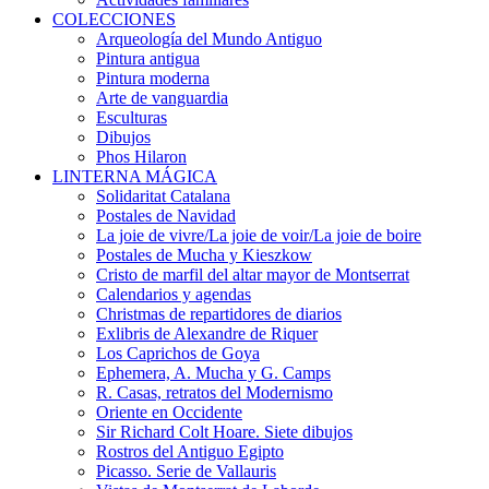
COLECCIONES
Arqueología del Mundo Antiguo
Pintura antigua
Pintura moderna
Arte de vanguardia
Esculturas
Dibujos
Phos Hilaron
LINTERNA MÁGICA
Solidaritat Catalana
Postales de Navidad
La joie de vivre/La joie de voir/La joie de boire
Postales de Mucha y Kieszkow
Cristo de marfil del altar mayor de Montserrat
Calendarios y agendas
Christmas de repartidores de diarios
Exlibris de Alexandre de Riquer
Los Caprichos de Goya
Ephemera, A. Mucha y G. Camps
R. Casas, retratos del Modernismo
Oriente en Occidente
Sir Richard Colt Hoare. Siete dibujos
Rostros del Antiguo Egipto
Picasso. Serie de Vallauris