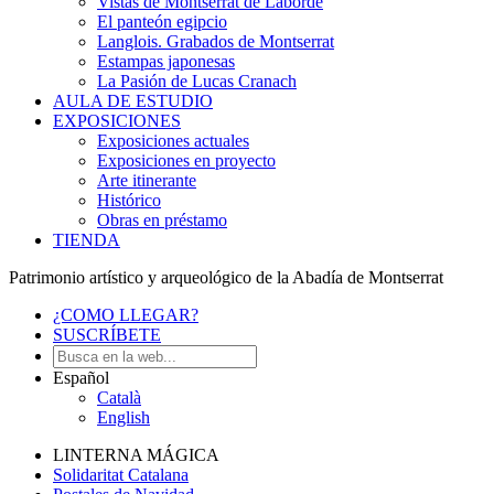
Vistas de Montserrat de Laborde
El panteón egipcio
Langlois. Grabados de Montserrat
Estampas japonesas
La Pasión de Lucas Cranach
AULA DE ESTUDIO
EXPOSICIONES
Exposiciones actuales
Exposiciones en proyecto
Arte itinerante
Histórico
Obras en préstamo
TIENDA
Patrimonio artístico y arqueológico de la Abadía de Montserrat
¿COMO LLEGAR?
SUSCRÍBETE
Español
Català
English
LINTERNA MÁGICA
Solidaritat Catalana