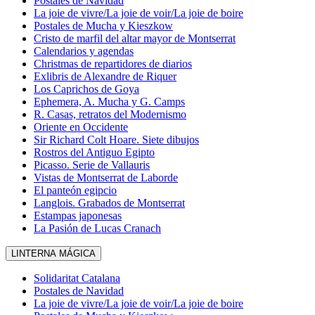
Postales de Navidad
La joie de vivre/La joie de voir/La joie de boire
Postales de Mucha y Kieszkow
Cristo de marfil del altar mayor de Montserrat
Calendarios y agendas
Christmas de repartidores de diarios
Exlibris de Alexandre de Riquer
Los Caprichos de Goya
Ephemera, A. Mucha y G. Camps
R. Casas, retratos del Modernismo
Oriente en Occidente
Sir Richard Colt Hoare. Siete dibujos
Rostros del Antiguo Egipto
Picasso. Serie de Vallauris
Vistas de Montserrat de Laborde
El panteón egipcio
Langlois. Grabados de Montserrat
Estampas japonesas
La Pasión de Lucas Cranach
LINTERNA MÁGICA
Solidaritat Catalana
Postales de Navidad
La joie de vivre/La joie de voir/La joie de boire