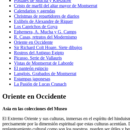
Postales de Mucha y Kieszkow
Cristo de marfil del altar mayor de Montserrat
Calendarios y agendas
Christmas de repartidores de diarios
Exlibris de Alexandre de Riquer
Los Caprichos de Goya
Ephemera, A. Mucha y G. Camps
R. Casas, retratos del Modernismo
Oriente en Occidente
Sir Richard Colt Hoare. Siete dibujos
Rostros del Antiguo Egipto
Picasso. Serie de Vallauris
Vistas de Montserrat de Laborde
El panteón egipcio
Langlois. Grabados de Montserrat
Estampas japonesas
La Pasión de Lucas Cranach
Oriente en Occidente
Asia en las colecciones del Museo
El Extremo Oriente y sus culturas, inmersas en el espíritu del hindui
precisamente por la dimensión espiritual que estas culturas acentúan. 
replanteamiento cultural como son los nuestros, pueden ser útiles y be