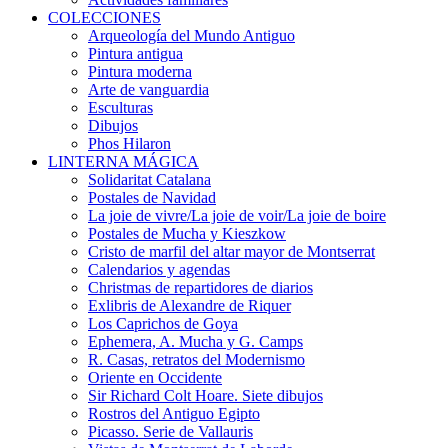
COLECCIONES
Arqueología del Mundo Antiguo
Pintura antigua
Pintura moderna
Arte de vanguardia
Esculturas
Dibujos
Phos Hilaron
LINTERNA MÁGICA
Solidaritat Catalana
Postales de Navidad
La joie de vivre/La joie de voir/La joie de boire
Postales de Mucha y Kieszkow
Cristo de marfil del altar mayor de Montserrat
Calendarios y agendas
Christmas de repartidores de diarios
Exlibris de Alexandre de Riquer
Los Caprichos de Goya
Ephemera, A. Mucha y G. Camps
R. Casas, retratos del Modernismo
Oriente en Occidente
Sir Richard Colt Hoare. Siete dibujos
Rostros del Antiguo Egipto
Picasso. Serie de Vallauris