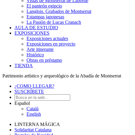
Vistas de Montserrat de Laborde
El panteón egipcio
Langlois. Grabados de Montserrat
Estampas japonesas
La Pasión de Lucas Cranach
AULA DE ESTUDIO
EXPOSICIONES
Exposiciones actuales
Exposiciones en proyecto
Arte itinerante
Histórico
Obras en préstamo
TIENDA
Patrimonio artístico y arqueológico de la Abadía de Montserrat
¿COMO LLEGAR?
SUSCRÍBETE
Español
Català
English
LINTERNA MÁGICA
Solidaritat Catalana