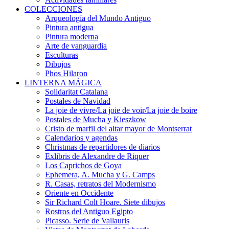
COLECCIONES
Arqueología del Mundo Antiguo
Pintura antigua
Pintura moderna
Arte de vanguardia
Esculturas
Dibujos
Phos Hilaron
LINTERNA MÁGICA
Solidaritat Catalana
Postales de Navidad
La joie de vivre/La joie de voir/La joie de boire
Postales de Mucha y Kieszkow
Cristo de marfil del altar mayor de Montserrat
Calendarios y agendas
Christmas de repartidores de diarios
Exlibris de Alexandre de Riquer
Los Caprichos de Goya
Ephemera, A. Mucha y G. Camps
R. Casas, retratos del Modernismo
Oriente en Occidente
Sir Richard Colt Hoare. Siete dibujos
Rostros del Antiguo Egipto
Picasso. Serie de Vallauris