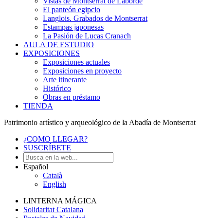
Vistas de Montserrat de Laborde
El panteón egipcio
Langlois. Grabados de Montserrat
Estampas japonesas
La Pasión de Lucas Cranach
AULA DE ESTUDIO
EXPOSICIONES
Exposiciones actuales
Exposiciones en proyecto
Arte itinerante
Histórico
Obras en préstamo
TIENDA
Patrimonio artístico y arqueológico de la Abadía de Montserrat
¿COMO LLEGAR?
SUSCRÍBETE
Español
Català
English
LINTERNA MÁGICA
Solidaritat Catalana