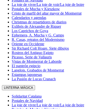
Postales de Navidad
La joie de vivre/La joie de voir/La joie de boire
Postales de Mucha y Kieszkow
Cristo de marfil del altar mayor de Montserrat
Calendarios y agendas
Christmas de repartidores de diarios
Exlibris de Alexandre de Riquer
Los Caprichos de Goya
Ephemera, A. Mucha y G. Camps
R. Casas, retratos del Modernismo
Oriente en Occidente
Sir Richard Colt Hoare. Siete dibujos
Rostros del Antiguo Egipto
Picasso. Serie de Vallauris
Vistas de Montserrat de Laborde
El panteón egipcio
Langlois. Grabados de Montserrat
Estampas japonesas
La Pasión de Lucas Cranach
LINTERNA MÁGICA
Solidaritat Catalana
Postales de Navidad
La joie de vivre/La joie de voir/La joie de boire