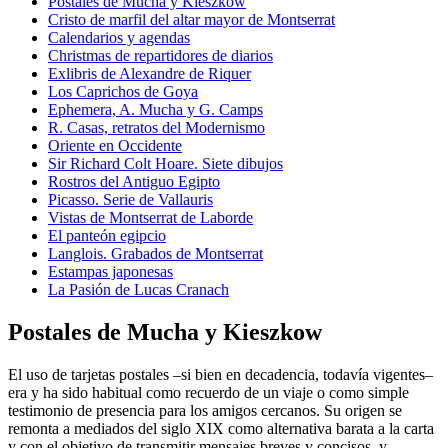
Postales de Mucha y Kieszkow
Cristo de marfil del altar mayor de Montserrat
Calendarios y agendas
Christmas de repartidores de diarios
Exlibris de Alexandre de Riquer
Los Caprichos de Goya
Ephemera, A. Mucha y G. Camps
R. Casas, retratos del Modernismo
Oriente en Occidente
Sir Richard Colt Hoare. Siete dibujos
Rostros del Antiguo Egipto
Picasso. Serie de Vallauris
Vistas de Montserrat de Laborde
El panteón egipcio
Langlois. Grabados de Montserrat
Estampas japonesas
La Pasión de Lucas Cranach
Postales de Mucha y Kieszkow
El uso de tarjetas postales –si bien en decadencia, todavía vigentes–
era y ha sido habitual como recuerdo de un viaje o como simple
testimonio de presencia para los amigos cercanos. Su origen se
remonta a mediados del siglo XIX como alternativa barata a la carta
y con el objetivo de transmitir mensajes breves y concisos, y