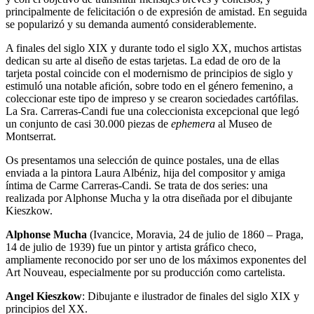
principalmente de felicitación o de expresión de amistad. En seguida
se popularizó y su demanda aumentó considerablemente.
A finales del siglo XIX y durante todo el siglo XX, muchos artistas
dedican su arte al diseño de estas tarjetas. La edad de oro de la
tarjeta postal coincide con el modernismo de principios de siglo y
estimuló una notable afición, sobre todo en el género femenino, a
coleccionar este tipo de impreso y se crearon sociedades cartófilas.
La Sra. Carreras-Candi fue una coleccionista excepcional que legó
un conjunto de casi 30.000 piezas de
ephemera
al Museo de
Montserrat.
Os presentamos una selección de quince postales, una de ellas
enviada a la pintora Laura Albéniz, hija del compositor y amiga
íntima de Carme Carreras-Candi. Se trata de dos series: una
realizada por Alphonse Mucha y la otra diseñada por el dibujante
Kieszkow.
Alphonse Mucha
(Ivancice, Moravia, 24 de julio de 1860 – Praga,
14 de julio de 1939) fue un pintor y artista gráfico checo,
ampliamente reconocido por ser uno de los máximos exponentes del
Art Nouveau, especialmente por su producción como cartelista.
Angel Kieszkow
: Dibujante e ilustrador de finales del siglo XIX y
principios del XX.