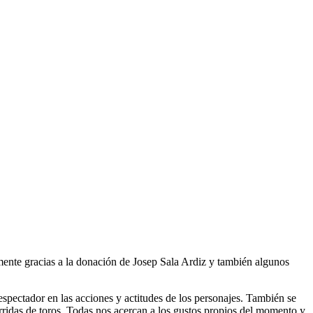
nte gracias a la donación de Josep Sala Ardiz y también algunos
 espectador en las acciones y actitudes de los personajes. También se
corridas de toros. Todas nos acercan a los gustos propios del momento y