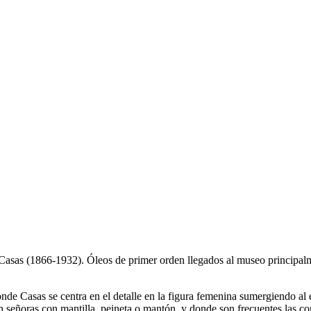
asas (1866-1932). Óleos de primer orden llegados al museo principalme
donde Casas se centra en el detalle en la figura femenina sumergiendo al
a, en señoras con mantilla, peineta o mantón, y donde son frecuentes las 