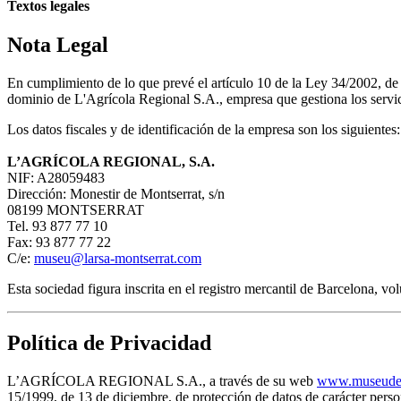
Textos legales
Nota Legal
En cumplimiento de lo que prevé el artículo 10 de la Ley 34/2002, d
dominio de L'Agrícola Regional S.A., empresa que gestiona los servici
Los datos fiscales y de identificación de la empresa son los siguientes:
L’AGRÍCOLA REGIONAL, S.A.
NIF: A28059483
Dirección: Monestir de Montserrat, s/n
08199 MONTSERRAT
Tel. 93 877 77 10
Fax: 93 877 77 22
C/e:
museu@larsa-montserrat.com
Esta sociedad figura inscrita en el registro mercantil de Barcelona, 
Política de Privacidad
L’AGRÍCOLA REGIONAL S.A., a través de su web
www.museudem
15/1999, de 13 de diciembre, de protección de datos de carácter pe