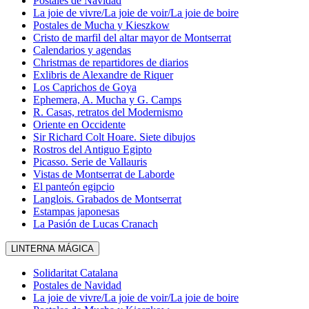
Postales de Navidad
La joie de vivre/La joie de voir/La joie de boire
Postales de Mucha y Kieszkow
Cristo de marfil del altar mayor de Montserrat
Calendarios y agendas
Christmas de repartidores de diarios
Exlibris de Alexandre de Riquer
Los Caprichos de Goya
Ephemera, A. Mucha y G. Camps
R. Casas, retratos del Modernismo
Oriente en Occidente
Sir Richard Colt Hoare. Siete dibujos
Rostros del Antiguo Egipto
Picasso. Serie de Vallauris
Vistas de Montserrat de Laborde
El panteón egipcio
Langlois. Grabados de Montserrat
Estampas japonesas
La Pasión de Lucas Cranach
LINTERNA MÁGICA
Solidaritat Catalana
Postales de Navidad
La joie de vivre/La joie de voir/La joie de boire