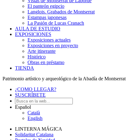
Vistas de Montserrat de Laborde
El panteón egipcio
Langlois. Grabados de Montserrat
Estampas japonesas
La Pasión de Lucas Cranach
AULA DE ESTUDIO
EXPOSICIONES
Exposiciones actuales
Exposiciones en proyecto
Arte itinerante
Histórico
Obras en préstamo
TIENDA
Patrimonio artístico y arqueológico de la Abadía de Montserrat
¿COMO LLEGAR?
SUSCRÍBETE
Español
Català
English
LINTERNA MÁGICA
Solidaritat Catalana