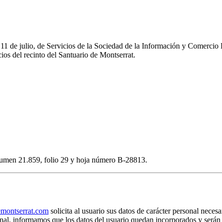
e 11 de julio, de Servicios de la Sociedad de la Información y Comerc
os del recinto del Santuario de Montserrat.
volumen 21.859, folio 29 y hoja número B-28813.
ontserrat.com
solicita al usuario sus datos de carácter personal necesa
rsonal, informamos que los datos del usuario quedan incorporados y s