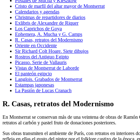
Postales de Mucha y Kieszkow
Cristo de marfil del altar mayor de Montserrat
Calendarios y agendas
Christmas de repartidores de diarios
Exlibris de Alexandre de Riquer
Los Caprichos de Goya
Ephemera, A. Mucha y G. Camps
R. Casas, retratos del Modernismo
Oriente en Occidente
Sir Richard Colt Hoare. Siete dibujos
Rostros del Antiguo Egipto
Picasso. Serie de Vallauris
Vistas de Montserrat de Laborde
El panteón egipcio
Langlois. Grabados de Montserrat
Estampas japonesas
La Pasión de Lucas Cranach
R. Casas, retratos del Modernismo
En Montserrat se conservan más de una veintena de obras de Ramón C
retratos al carbón y pastel fruto de donaciones posteriores.
Sus obras transmiten el ambiente de París, con retratos en interiores 
refleja en ellas el gusto del pintor por el folklore castizo de la époc