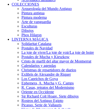
COLECCIONES
Arqueología del Mundo Antiguo
Pintura antigua
Pintura moderna
Arte de vanguardia
Esculturas
Dibujos
Phos Hilaron
LINTERNA MÁGICA
Solidaritat Catalana
Postales de Navidad
La joie de vivre/La joie de voir/La joie de boire
Postales de Mucha y Kieszkow
Cristo de marfil del altar mayor de Montserrat
Calendarios y agendas
Christmas de repartidores de diarios
Exlibris de Alexandre de Riquer
Los Caprichos de Goya
Ephemera, A. Mucha y G. Camps
R. Casas, retratos del Modernismo
Oriente en Occidente
Sir Richard Colt Hoare. Siete dibujos
Rostros del Antiguo Egipto
Picasso. Serie de Vallauris