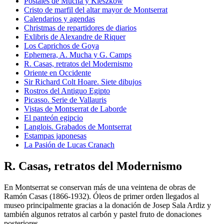
Postales de Mucha y Kieszkow
Cristo de marfil del altar mayor de Montserrat
Calendarios y agendas
Christmas de repartidores de diarios
Exlibris de Alexandre de Riquer
Los Caprichos de Goya
Ephemera, A. Mucha y G. Camps
R. Casas, retratos del Modernismo
Oriente en Occidente
Sir Richard Colt Hoare. Siete dibujos
Rostros del Antiguo Egipto
Picasso. Serie de Vallauris
Vistas de Montserrat de Laborde
El panteón egipcio
Langlois. Grabados de Montserrat
Estampas japonesas
La Pasión de Lucas Cranach
R. Casas, retratos del Modernismo
En Montserrat se conservan más de una veintena de obras de
Ramón Casas (1866-1932). Óleos de primer orden llegados al
museo principalmente gracias a la donación de Josep Sala Ardiz y
también algunos retratos al carbón y pastel fruto de donaciones
posteriores.