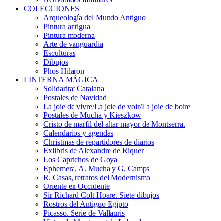
COLECCIONES
Arqueología del Mundo Antiguo
Pintura antigua
Pintura moderna
Arte de vanguardia
Esculturas
Dibujos
Phos Hilaron
LINTERNA MÁGICA
Solidaritat Catalana
Postales de Navidad
La joie de vivre/La joie de voir/La joie de boire
Postales de Mucha y Kieszkow
Cristo de marfil del altar mayor de Montserrat
Calendarios y agendas
Christmas de repartidores de diarios
Exlibris de Alexandre de Riquer
Los Caprichos de Goya
Ephemera, A. Mucha y G. Camps
R. Casas, retratos del Modernismo
Oriente en Occidente
Sir Richard Colt Hoare. Siete dibujos
Rostros del Antiguo Egipto
Picasso. Serie de Vallauris