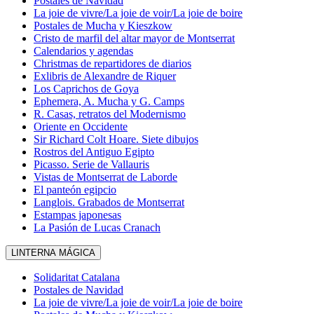
Postales de Navidad
La joie de vivre/La joie de voir/La joie de boire
Postales de Mucha y Kieszkow
Cristo de marfil del altar mayor de Montserrat
Calendarios y agendas
Christmas de repartidores de diarios
Exlibris de Alexandre de Riquer
Los Caprichos de Goya
Ephemera, A. Mucha y G. Camps
R. Casas, retratos del Modernismo
Oriente en Occidente
Sir Richard Colt Hoare. Siete dibujos
Rostros del Antiguo Egipto
Picasso. Serie de Vallauris
Vistas de Montserrat de Laborde
El panteón egipcio
Langlois. Grabados de Montserrat
Estampas japonesas
La Pasión de Lucas Cranach
LINTERNA MÁGICA
Solidaritat Catalana
Postales de Navidad
La joie de vivre/La joie de voir/La joie de boire