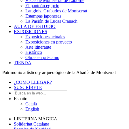
Vistas de Montserrat de Laborde
El panteón egipcio
Langlois. Grabados de Montserrat
Estampas japonesas
La Pasión de Lucas Cranach
AULA DE ESTUDIO
EXPOSICIONES
Exposiciones actuales
Exposiciones en proyecto
Arte itinerante
Histórico
Obras en préstamo
TIENDA
Patrimonio artístico y arqueológico de la Abadía de Montserrat
¿COMO LLEGAR?
SUSCRÍBETE
Español
Català
English
LINTERNA MÁGICA
Solidaritat Catalana