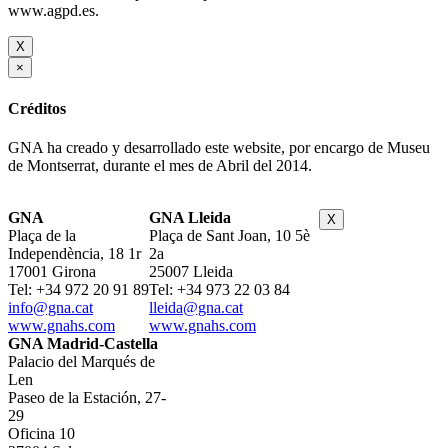
www.agpd.es.
X
×
Créditos
GNA ha creado y desarrollado este website, por encargo de Museu
de Montserrat, durante el mes de Abril del 2014.
GNA
GNA Lleida
X
Plaça de la
Plaça de Sant Joan, 10 5è
Independència, 18 1r
2a
17001 Girona
25007 Lleida
Tel: +34 972 20 91 89
Tel: +34 973 22 03 84
info@gna.cat
lleida@gna.cat
www.gnahs.com
www.gnahs.com
GNA Madrid-Castella
Palacio del Marqués de
Len
Paseo de la Estación, 27-
29
Oficina 10