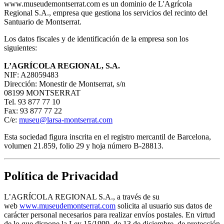
www.museudemontserrat.com es un dominio de L'Agrícola
Regional S.A., empresa que gestiona los servicios del recinto del
Santuario de Montserrat.
Los datos fiscales y de identificación de la empresa son los
siguientes:
L’AGRÍCOLA REGIONAL, S.A.
NIF: A28059483
Dirección: Monestir de Montserrat, s/n
08199 MONTSERRAT
Tel. 93 877 77 10
Fax: 93 877 77 22
C/e:
museu@larsa-montserrat.com
Esta sociedad figura inscrita en el registro mercantil de Barcelona,
volumen 21.859, folio 29 y hoja número B-28813.
Política de Privacidad
L’AGRÍCOLA REGIONAL S.A., a través de su
web
www.museudemontserrat.com
solicita al usuario sus datos de
carácter personal necesarios para realizar envíos postales. En virtud
de lo que dispone la Ley 15/1999, de 13 de diciembre, de protección