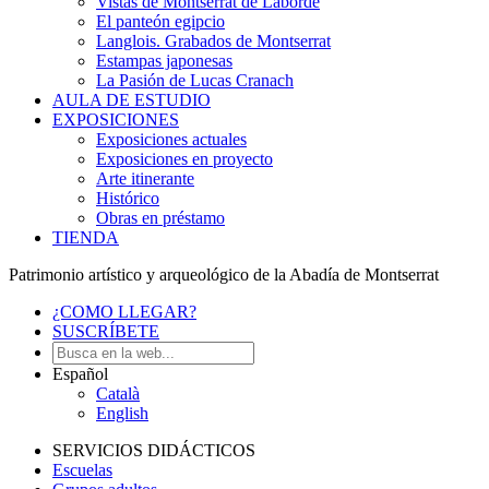
Vistas de Montserrat de Laborde
El panteón egipcio
Langlois. Grabados de Montserrat
Estampas japonesas
La Pasión de Lucas Cranach
AULA DE ESTUDIO
EXPOSICIONES
Exposiciones actuales
Exposiciones en proyecto
Arte itinerante
Histórico
Obras en préstamo
TIENDA
Patrimonio artístico y arqueológico de la Abadía de Montserrat
¿COMO LLEGAR?
SUSCRÍBETE
Español
Català
English
SERVICIOS DIDÁCTICOS
Escuelas