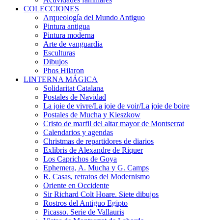
COLECCIONES
Arqueología del Mundo Antiguo
Pintura antigua
Pintura moderna
Arte de vanguardia
Esculturas
Dibujos
Phos Hilaron
LINTERNA MÁGICA
Solidaritat Catalana
Postales de Navidad
La joie de vivre/La joie de voir/La joie de boire
Postales de Mucha y Kieszkow
Cristo de marfil del altar mayor de Montserrat
Calendarios y agendas
Christmas de repartidores de diarios
Exlibris de Alexandre de Riquer
Los Caprichos de Goya
Ephemera, A. Mucha y G. Camps
R. Casas, retratos del Modernismo
Oriente en Occidente
Sir Richard Colt Hoare. Siete dibujos
Rostros del Antiguo Egipto
Picasso. Serie de Vallauris