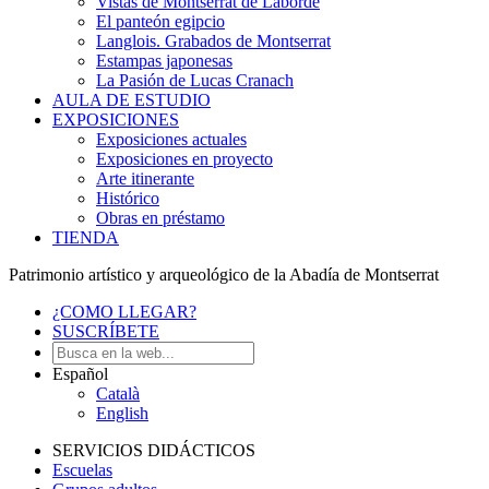
Vistas de Montserrat de Laborde
El panteón egipcio
Langlois. Grabados de Montserrat
Estampas japonesas
La Pasión de Lucas Cranach
AULA DE ESTUDIO
EXPOSICIONES
Exposiciones actuales
Exposiciones en proyecto
Arte itinerante
Histórico
Obras en préstamo
TIENDA
Patrimonio artístico y arqueológico de la Abadía de Montserrat
¿COMO LLEGAR?
SUSCRÍBETE
Español
Català
English
SERVICIOS DIDÁCTICOS
Escuelas