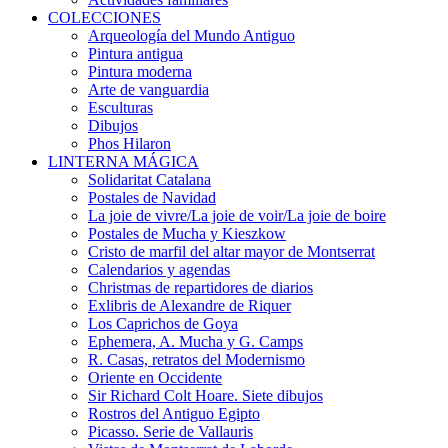
COLECCIONES
Arqueología del Mundo Antiguo
Pintura antigua
Pintura moderna
Arte de vanguardia
Esculturas
Dibujos
Phos Hilaron
LINTERNA MÁGICA
Solidaritat Catalana
Postales de Navidad
La joie de vivre/La joie de voir/La joie de boire
Postales de Mucha y Kieszkow
Cristo de marfil del altar mayor de Montserrat
Calendarios y agendas
Christmas de repartidores de diarios
Exlibris de Alexandre de Riquer
Los Caprichos de Goya
Ephemera, A. Mucha y G. Camps
R. Casas, retratos del Modernismo
Oriente en Occidente
Sir Richard Colt Hoare. Siete dibujos
Rostros del Antiguo Egipto
Picasso. Serie de Vallauris