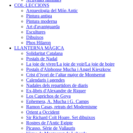
COL·LECCIONS
Arqueologia del Món Antic
Pintura antiga
Pintura moderna
Art d'avantguarda
Escultures
Dibuixos
Phos Hilaron
LLANTERNA MÀGICA
Solidaritat Catalana
Postals de Nadal
La joie de vivre/La joie de voir/La joie de boire
Postals d'Alphonse Mucha i Angel Kieszkow
Crist d’ivori de l’altar major de Montserrat
Calendaris i agendes
Nadales dels repartidors de diaris
Ex-libris d'Alexandre de Riquer
Los Caprichos de Goya
Ephemera, A. Mucha i G. Camps
Ramon Casas, retrats del Modernisme
Orient a Occident
Sir Richard Colt Hoare. Set dibuixos
Rostres de l'Antic Egipte
Picasso. Sèrie de Vallauris