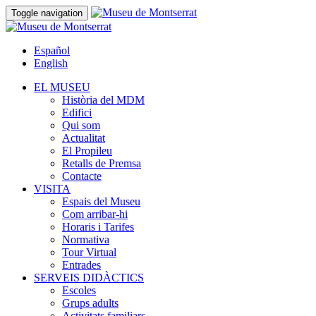
Toggle navigation
Español
English
EL MUSEU
Història del MDM
Edifici
Qui som
Actualitat
El Propileu
Retalls de Premsa
Contacte
VISITA
Espais del Museu
Com arribar-hi
Horaris i Tarifes
Normativa
Tour Virtual
Entrades
SERVEIS DIDÀCTICS
Escoles
Grups adults
Activitats familiars