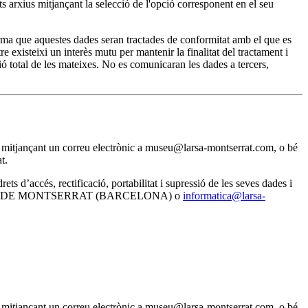
ests arxius mitjançant la selecció de l'opció corresponent en el seu
a que aquestes dades seran tractades de conformitat amb el que es
existeixi un interès mutu per mantenir la finalitat del tractament i
ó total de les mateixes. No es comunicaran les dades a tercers,
nal mitjançant un correu electrònic a museu@larsa-montserrat.com, o bé
t.
d’accés, rectificació, portabilitat i supressió de les seves dades i
NISTROL DE MONTSERRAT (BARCELONA) o
informatica@larsa-
nal mitjançant un correu electrònic a museu@larsa-montserrat.com, o bé