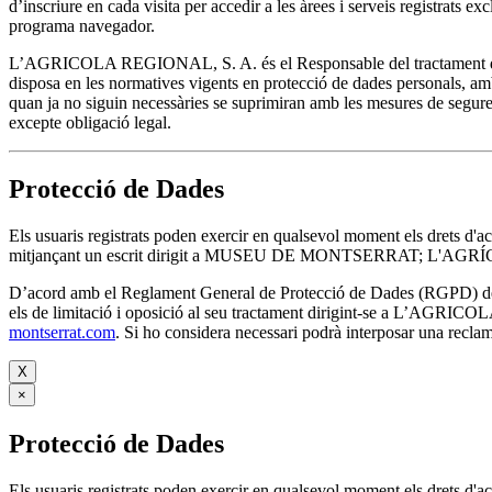
d’inscriure en cada visita per accedir a les àrees i serveis registrats ex
programa navegador.
L’AGRICOLA REGIONAL, S. A. és el Responsable del tractament de les
disposa en les normatives vigents en protecció de dades personals, amb 
quan ja no siguin necessàries se suprimiran amb les mesures de seguret
excepte obligació legal.
Protecció de Dades
Els usuaris registrats poden exercir en qualsevol moment els drets d'a
mitjançant un escrit dirigit a MUSEU DE MONTSERRAT; L'AGRÍCO
D’acord amb el Reglament General de Protecció de Dades (RGPD) de 27 d
els de limitació i oposició al seu tractament dirigint-se
montserrat.com
. Si ho considera necessari podrà interposar una recla
X
×
Protecció de Dades
Els usuaris registrats poden exercir en qualsevol moment els drets d'a