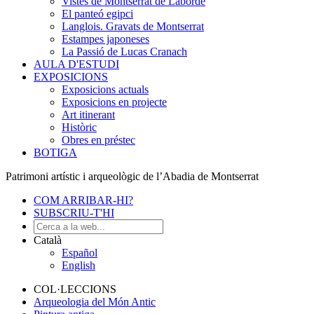
Vistes de Montserrat de Laborde
El panteó egipci
Langlois. Gravats de Montserrat
Estampes japoneses
La Passió de Lucas Cranach
AULA D'ESTUDI
EXPOSICIONS
Exposicions actuals
Exposicions en projecte
Art itinerant
Històric
Obres en préstec
BOTIGA
Patrimoni artístic i arqueològic de l’Abadia de Montserrat
COM ARRIBAR-HI?
SUBSCRIU-T'HI
Català
Español
English
COL·LECCIONS
Arqueologia del Món Antic