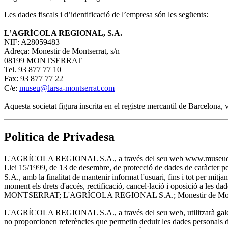
Les dades fiscals i d’identificació de l’empresa són les següents:
L’AGRÍCOLA REGIONAL, S.A.
NIF: A28059483
Adreça: Monestir de Montserrat, s/n
08199 MONTSERRAT
Tel. 93 877 77 10
Fax: 93 877 77 22
C/e:
museu@larsa-montserrat.com
Aquesta societat figura inscrita en el registre mercantil de Barcelona
Política de Privadesa
L'AGRÍCOLA REGIONAL S.A., a través del seu web www.museudemontserra
Llei 15/1999, de 13 de desembre, de protecció de dades de caràcter 
S.A., amb la finalitat de mantenir informat l'usuari, fins i tot per m
moment els drets d'accés, rectificació, cancel·lació i oposició a les
MONTSERRAT; L'AGRÍCOLA REGIONAL S.A.; Monestir de Montser
L'AGRÍCOLA REGIONAL S.A., a través del seu web, utilitzarà galetes
no proporcionen referències que permetin deduir les dades personals de 