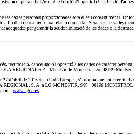
clusivament per a ells. L'usuari té l'opció d'impedir la instal·lació d'aqu
 dades personals proporcionades sota el seu consentiment i li inform
la finalitat de mantenir una relació comercial. Seran conservades mentre 
at adequades per garantir la seudonimització de les dades o la destrucci
ccés, rectificació, cancel·lació i oposició a les dades de caràcter perso
LA REGIONAL S.A.; Monestir de Montserrat s/n; 08199 Montserra
’abril de 2016 de la Unió Europea, s’informa que pot exercir els drets 
 a L’AGRICOLA REGIONAL, S. A. a LG MONESTIR, S/N - 08199 MO
mació a
www.agpd.es
.
ccés, rectificació, cancel·lació i oposició a les dades de caràcter perso