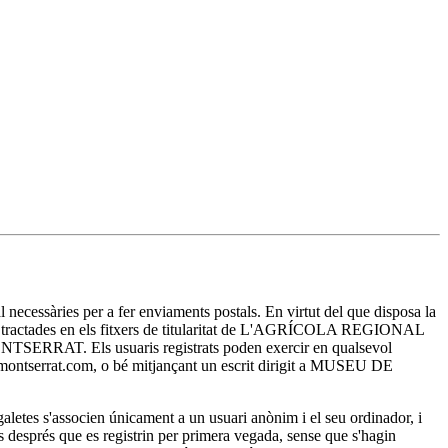
essàries per a fer enviaments postals. En virtut del que disposa la
ran tractades en els fitxers de titularitat de L'AGRÍCOLA REGIONAL
E MONTSERRAT. Els usuaris registrats poden exercir en qualsevol
sa-montserrat.com, o bé mitjançant un escrit dirigit a MUSEU DE
es s'associen únicament a un usuari anònim i el seu ordinador, i
ts després que es registrin per primera vegada, sense que s'hagin