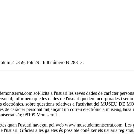
, volum 21.859, foli 29 i full número B-28813.
t.com sol·licita a l'usuari les seves dades de caràcter personal nec
personal, informem que les dades de l'usuari queden incorporades i se
itjans electrònics, sobre qüestions relatives a l'activitat del MUSEU D
 dades de caràcter personal mitjançant un correu electrònic a museu@lar
rat s/n; 08199 Montserrat.
 quan l'usuari navegui pel web www.museudemontserrat.com. Les galet
l'usuari. Gràcies a les galetes és possible conèixer els usuaris registra