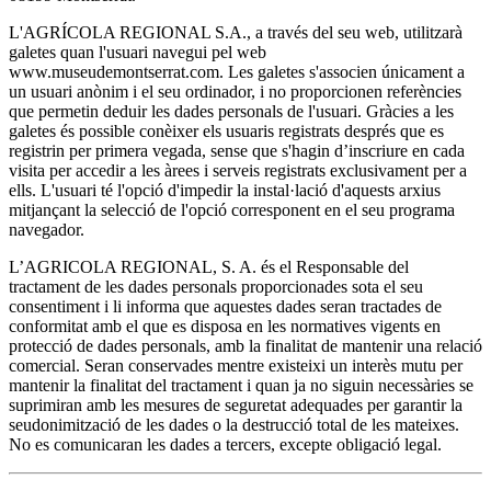
L'AGRÍCOLA REGIONAL S.A., a través del seu web, utilitzarà
galetes quan l'usuari navegui pel web
www.museudemontserrat.com. Les galetes s'associen únicament a
un usuari anònim i el seu ordinador, i no proporcionen referències
que permetin deduir les dades personals de l'usuari. Gràcies a les
galetes és possible conèixer els usuaris registrats després que es
registrin per primera vegada, sense que s'hagin d’inscriure en cada
visita per accedir a les àrees i serveis registrats exclusivament per a
ells. L'usuari té l'opció d'impedir la instal·lació d'aquests arxius
mitjançant la selecció de l'opció corresponent en el seu programa
navegador.
L’AGRICOLA REGIONAL, S. A. és el Responsable del
tractament de les dades personals proporcionades sota el seu
consentiment i li informa que aquestes dades seran tractades de
conformitat amb el que es disposa en les normatives vigents en
protecció de dades personals, amb la finalitat de mantenir una relació
comercial. Seran conservades mentre existeixi un interès mutu per
mantenir la finalitat del tractament i quan ja no siguin necessàries se
suprimiran amb les mesures de seguretat adequades per garantir la
seudonimització de les dades o la destrucció total de les mateixes.
No es comunicaran les dades a tercers, excepte obligació legal.