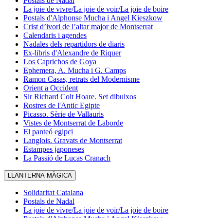
Postals de Nadal
La joie de vivre/La joie de voir/La joie de boire
Postals d'Alphonse Mucha i Angel Kieszkow
Crist d’ivori de l’altar major de Montserrat
Calendaris i agendes
Nadales dels repartidors de diaris
Ex-libris d'Alexandre de Riquer
Los Caprichos de Goya
Ephemera, A. Mucha i G. Camps
Ramon Casas, retrats del Modernisme
Orient a Occident
Sir Richard Colt Hoare. Set dibuixos
Rostres de l'Antic Egipte
Picasso. Sèrie de Vallauris
Vistes de Montserrat de Laborde
El panteó egipci
Langlois. Gravats de Montserrat
Estampes japoneses
La Passió de Lucas Cranach
LLANTERNA MÀGICA
Solidaritat Catalana
Postals de Nadal
La joie de vivre/La joie de voir/La joie de boire