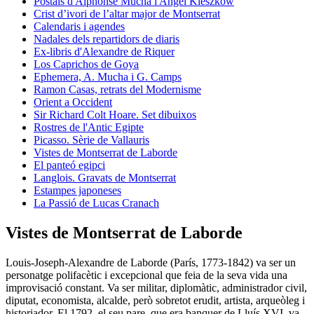
Postals d'Alphonse Mucha i Angel Kieszkow
Crist d’ivori de l’altar major de Montserrat
Calendaris i agendes
Nadales dels repartidors de diaris
Ex-libris d'Alexandre de Riquer
Los Caprichos de Goya
Ephemera, A. Mucha i G. Camps
Ramon Casas, retrats del Modernisme
Orient a Occident
Sir Richard Colt Hoare. Set dibuixos
Rostres de l'Antic Egipte
Picasso. Sèrie de Vallauris
Vistes de Montserrat de Laborde
El panteó egipci
Langlois. Gravats de Montserrat
Estampes japoneses
La Passió de Lucas Cranach
Vistes de Montserrat de Laborde
Louis-Joseph-Alexandre de Laborde (París, 1773-1842) va ser un
personatge polifacètic i excepcional que feia de la seva vida una
improvisació constant. Va ser militar, diplomàtic, administrador civil,
diputat, economista, alcalde, però sobretot erudit, artista, arqueòleg i
historiador. El 1792, el seu pare, que era banquer de Lluís XVI, va