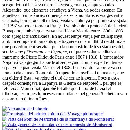
ser guillotinat i la seva mare i la seva germana, empresonades.
Alexandre, que aleshores estudiava a Viena, va poder escapar. En
aquelles circumstàncies començà els seus nombrosos viatges entre
els quals, com digué ell mateix, visità Catalunya per primera vegada.
El 1797 va poder tornar a França i va obtenir la protecció de Lucien
Bonaparte, amb el qual es va instal·lar a Madrid entre 1800 i 1803
com agregat d’ambaixada. En aquest temps viatja per tot Espanya
amb un equip de dibuixants que tragueren una multitud de dibuixos
que posteriorment serviran per a la composició de les estampes del
seu
Voyage pittoresque en Espagne
, en quatre volums editats a la
impremta de Pierre Didot de París entre 1807 i 1818. L’emperador
Napoleó va agregar Laborde al seu seguici com a expert en temes
espanyols quan visità Madrid el 1808; l’esposa de Laborde va ser
nomenada dama d’honor de l’emperadriu Josefina i ell mateix, que
era oïdor d’Estat, va rebre el títol de comte imperial. Pocs mesos
després començava a Espanya la Guerra de Napoleó i, pel que es
refereix a Montserrat, gairebé tot allò que Laborde havia fet
dibuixar, les tropes franceses comandades pel general Suchet ho van
ensorrar i reduir a ruïnes.