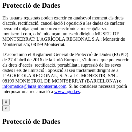
Protecció de Dades
Els usuaris registrats poden exercir en qualsevol moment els drets
d'accés, rectificació, cancel·lació i oposició a les dades de caràcter
personal mitjançant un correu electrònic a museu@larsa-
montserrat.com, o bé mitjançant un escrit dirigit a MUSEU DE
MONTSERRAT; L'AGRÍCOLA REGIONAL S.A.; Monestir de
Montserrat s/n; 08199 Montserrat.
D’acord amb el Reglament General de Protecció de Dades (RGPD)
de 27 d’abril de 2016 de la Unió Europea, s’informa que pot exercir
els drets d’accés, rectificació, portabilitat i supressió de les seves
dades i els de limitació i oposició al seu tractament dirigint-se a
L’AGRICOLA REGIONAL, S. A. a LG MONESTIR, S/N -
08199 MONISTROL DE MONTSERRAT (BARCELONA) o
informatica@larsa-montserrat.com
. Si ho considera necessari podrà
interposar una reclamació a
www.agpd.es
.
X
×
Protecció de Dades