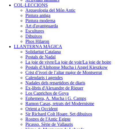
COL·LECCIONS
Arqueologia del Món Antic
Pintura antiga
Pintura moderna
Art d'avantguarda
Escultures
Dibuixos
Phos Hilaron
LLANTERNA MÀGICA
Solidaritat Catalana
Postals de Nadal
La joie de vivre/La joie de voir/La joie de boire
Postals d'Alphonse Mucha i Angel Kieszkow
Crist d’ivori de l’altar major de Montserrat
Calendaris i agendes
Nadales dels repartidors de diaris
Ex-libris d'Alexandre de Riquer
Los Caprichos de Goya
Ephemera, A. Mucha i G. Camps
Ramon Casas, retrats del Modernisme
Orient a Occident
Sir Richard Colt Hoare. Set dibuixos
Rostres de l'Antic Egipte
Picasso. Sèrie de Vallauris