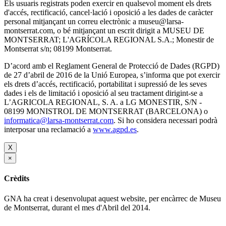
Els usuaris registrats poden exercir en qualsevol moment els drets
d'accés, rectificació, cancel·lació i oposició a les dades de caràcter
personal mitjançant un correu electrònic a museu@larsa-
montserrat.com, o bé mitjançant un escrit dirigit a MUSEU DE
MONTSERRAT; L'AGRÍCOLA REGIONAL S.A.; Monestir de
Montserrat s/n; 08199 Montserrat.
D’acord amb el Reglament General de Protecció de Dades (RGPD)
de 27 d’abril de 2016 de la Unió Europea, s’informa que pot exercir
els drets d’accés, rectificació, portabilitat i supressió de les seves
dades i els de limitació i oposició al seu tractament dirigint-se a
L’AGRICOLA REGIONAL, S. A. a LG MONESTIR, S/N -
08199 MONISTROL DE MONTSERRAT (BARCELONA) o
informatica@larsa-montserrat.com
. Si ho considera necessari podrà
interposar una reclamació a
www.agpd.es
.
X
×
Crèdits
GNA ha creat i desenvolupat aquest website, per encàrrec de Museu
de Montserrat, durant el mes d'Abril del 2014.