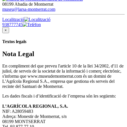
08199 Abadia de Montserrat
museu@larsa-montserrat.com
Localització
938777745
×
Textos legals
Nota Legal
En compliment del que preveu l'article 10 de la llei 34/2002, d'11 de
juliol, de serveis de la societat de la informació i comerç electrònic,
s'informa que www.museudemontserrat.com és un domini de
L'Agrícola Regional S.A., empresa que gestiona els serveis del
recinte del Santuari de Montserrat.
Les dades fiscals i d’identificació de l’empresa són les següents:
L’AGRÍCOLA REGIONAL, S.A.
NIF: A28059483
Adreça: Monestir de Montserrat, s/n
08199 MONTSERRAT
Tel. 93 877 77 10