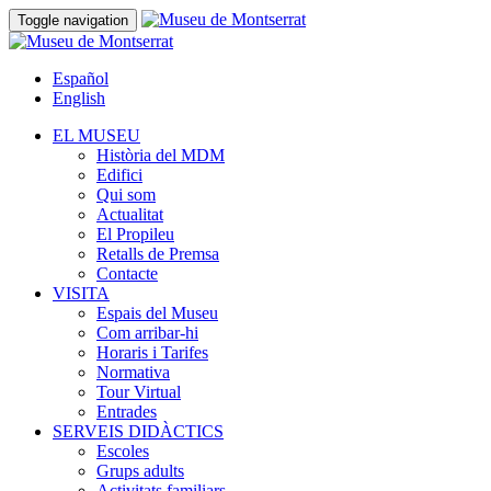
Toggle navigation
Español
English
EL MUSEU
Història del MDM
Edifici
Qui som
Actualitat
El Propileu
Retalls de Premsa
Contacte
VISITA
Espais del Museu
Com arribar-hi
Horaris i Tarifes
Normativa
Tour Virtual
Entrades
SERVEIS DIDÀCTICS
Escoles
Grups adults
Activitats familiars