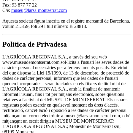
Fax: 93 877 77 22
C/e:
museu@larsa-montserrat.com
Aquesta societat figura inscrita en el registre mercantil de Barcelona,
volum 21.859, foli 29 i full número B-28813.
Política de Privadesa
L'AGRÍCOLA REGIONAL S.A., a través del seu web
www.museudemontserrat.com sol·licita a l'usuari les seves dades de
caràcter personal necessàries per a fer enviaments postals. En virtut
del que disposa la Llei 15/1999, de 13 de desembre, de protecció de
dades de caràcter personal, informem que les dades de l'usuari
queden incorporades i seran tractades en els fitxers de titularitat de
L'AGRÍCOLA REGIONAL S.A., amb la finalitat de mantenir
informat l'usuari, fins i tot per mitjans electrònics, sobre qüestions
relatives a l'activitat del MUSEU DE MONTSERRAT. Els usuaris
registrats poden exercir en qualsevol moment els drets d'accés,
rectificació, cancel·lació i oposició a les dades de caràcter personal
mitjançant un correu electrònic a museu@larsa-montserrat.com, o bé
mitjançant un escrit dirigit a MUSEU DE MONTSERRAT;
L'AGRÍCOLA REGIONAL S.A.; Monestir de Montserrat s/n;
08199 Montserrat.