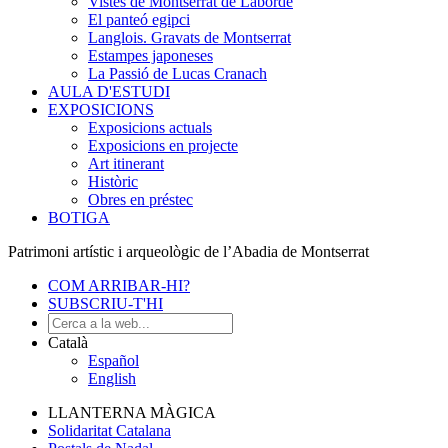
Vistes de Montserrat de Laborde
El panteó egipci
Langlois. Gravats de Montserrat
Estampes japoneses
La Passió de Lucas Cranach
AULA D'ESTUDI
EXPOSICIONS
Exposicions actuals
Exposicions en projecte
Art itinerant
Històric
Obres en préstec
BOTIGA
Patrimoni artístic i arqueològic de l’Abadia de Montserrat
COM ARRIBAR-HI?
SUBSCRIU-T'HI
Català
Español
English
LLANTERNA MÀGICA
Solidaritat Catalana