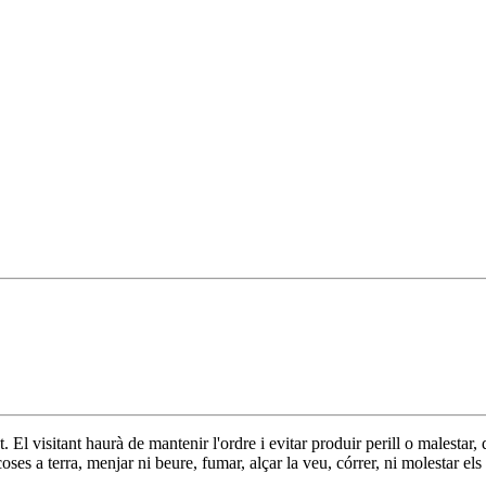
 visitant haurà de mantenir l'ordre i evitar produir perill o malestar, d
ses a terra, menjar ni beure, fumar, alçar la veu, córrer, ni molestar el