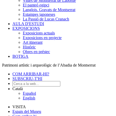
Vistes de Montserrat de Laborde
El panteó egipci
Langlois. Gravats de Montserrat
Estampes japoneses
La Passió de Lucas Cranach
AULA D'ESTUDI
EXPOSICIONS
Exposicions actuals
Exposicions en projecte
Art itinerant
Històric
Obres en préstec
BOTIGA
Patrimoni artístic i arqueològic de l’Abadia de Montserrat
COM ARRIBAR-HI?
SUBSCRIU-T'HI
Català
Español
English
VISITA
Espais del Museu