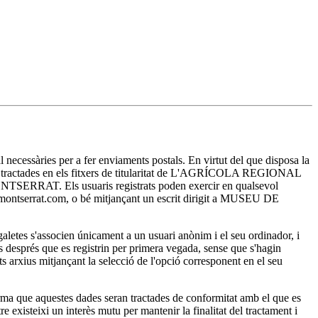
essàries per a fer enviaments postals. En virtut del que disposa la
ran tractades en els fitxers de titularitat de L'AGRÍCOLA REGIONAL
E MONTSERRAT. Els usuaris registrats poden exercir en qualsevol
sa-montserrat.com, o bé mitjançant un escrit dirigit a MUSEU DE
es s'associen únicament a un usuari anònim i el seu ordinador, i
ts després que es registrin per primera vegada, sense que s'hagin
ests arxius mitjançant la selecció de l'opció corresponent en el seu
a que aquestes dades seran tractades de conformitat amb el que es
existeixi un interès mutu per mantenir la finalitat del tractament i