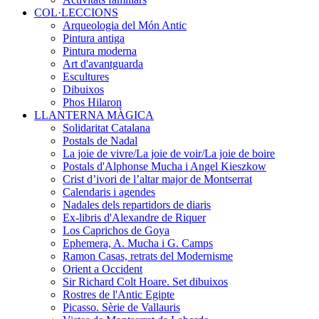
COL·LECCIONS
Arqueologia del Món Antic
Pintura antiga
Pintura moderna
Art d'avantguarda
Escultures
Dibuixos
Phos Hilaron
LLANTERNA MÀGICA
Solidaritat Catalana
Postals de Nadal
La joie de vivre/La joie de voir/La joie de boire
Postals d'Alphonse Mucha i Angel Kieszkow
Crist d’ivori de l’altar major de Montserrat
Calendaris i agendes
Nadales dels repartidors de diaris
Ex-libris d'Alexandre de Riquer
Los Caprichos de Goya
Ephemera, A. Mucha i G. Camps
Ramon Casas, retrats del Modernisme
Orient a Occident
Sir Richard Colt Hoare. Set dibuixos
Rostres de l'Antic Egipte
Picasso. Sèrie de Vallauris