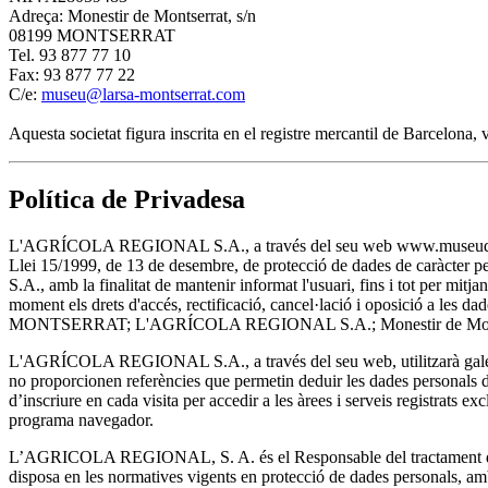
Adreça: Monestir de Montserrat, s/n
08199 MONTSERRAT
Tel. 93 877 77 10
Fax: 93 877 77 22
C/e:
museu@larsa-montserrat.com
Aquesta societat figura inscrita en el registre mercantil de Barcelona
Política de Privadesa
L'AGRÍCOLA REGIONAL S.A., a través del seu web www.museudemontserra
Llei 15/1999, de 13 de desembre, de protecció de dades de caràcter 
S.A., amb la finalitat de mantenir informat l'usuari, fins i tot per m
moment els drets d'accés, rectificació, cancel·lació i oposició a les
MONTSERRAT; L'AGRÍCOLA REGIONAL S.A.; Monestir de Montser
L'AGRÍCOLA REGIONAL S.A., a través del seu web, utilitzarà galetes
no proporcionen referències que permetin deduir les dades personals de 
d’inscriure en cada visita per accedir a les àrees i serveis registrats ex
programa navegador.
L’AGRICOLA REGIONAL, S. A. és el Responsable del tractament de les
disposa en les normatives vigents en protecció de dades personals, amb 