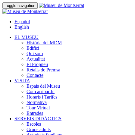
Toggle navigation
Español
English
EL MUSEU
Història del MDM
Edifici
Qui som
Actualitat
El Propileu
Retalls de Premsa
Contacte
VISITA
Espais del Museu
Com arribar-hi
Horaris i Tarifes
Normativa
Tour Virtual
Entrades
SERVEIS DIDÀCTICS
Escoles
Grups adults
Activitats familiars