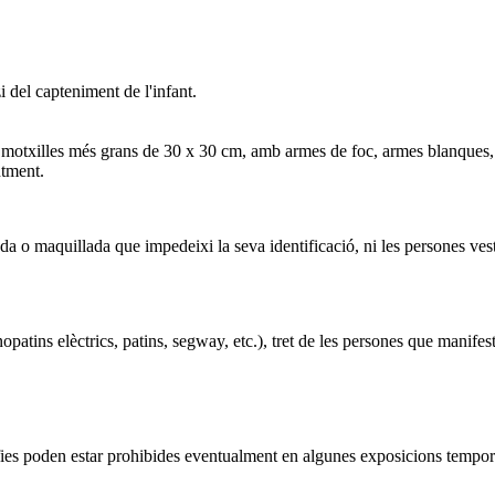
 del capteniment de l'infant.
i motxilles més grans de 30 x 30 cm, amb armes de foc, armes blanques, 
entment.
 o maquillada que impedeixi la seva identificació, ni les persones vest
ns elèctrics, patins, segway, etc.), tret de les persones que manifestin 
fies poden estar prohibides eventualment en algunes exposicions temporals