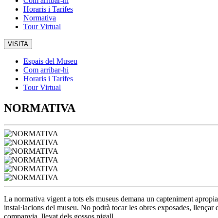
Com arribar-hi
Horaris i Tarifes
Normativa
Tour Virtual
VISITA
Espais del Museu
Com arribar-hi
Horaris i Tarifes
Tour Virtual
NORMATIVA
La normativa vigent a tots els museus demana un capteniment apropiat. El
instal·lacions del museu. No podrà tocar les obres exposades, llençar co
companyia, llevat dels gossos pigall.