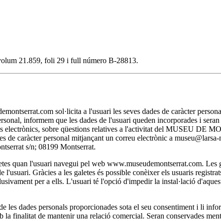
, volum 21.859, foli 29 i full número B-28813.
t.com sol·licita a l'usuari les seves dades de caràcter personal nec
personal, informem que les dades de l'usuari queden incorporades i se
itjans electrònics, sobre qüestions relatives a l'activitat del MUSEU D
 dades de caràcter personal mitjançant un correu electrònic a museu@lar
rat s/n; 08199 Montserrat.
 quan l'usuari navegui pel web www.museudemontserrat.com. Les galet
l'usuari. Gràcies a les galetes és possible conèixer els usuaris registra
clusivament per a ells. L'usuari té l'opció d'impedir la instal·lació d'aqu
 dades personals proporcionades sota el seu consentiment i li inform
la finalitat de mantenir una relació comercial. Seran conservades mentre 