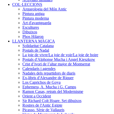
COL·LECCIONS
Arqueologia del Món Antic
Pintura antiga
Pintura moderna
Art d'avantguarda
Escultures
Dibuixos
Phos Hilaron
LLANTERNA MÀGICA
Solidaritat Catalana
Postals de Nadal
La joie de vivre/La joie de voir/La joie de boire
Postals d'Alphonse Mucha i Angel Kieszkow
Crist d’ivori de l’altar major de Montserrat
Calendaris i agendes
Nadales dels repartidors de diaris
Ex-libris d'Alexandre de Riquer
Los Caprichos de Goya
Ephemera, A. Mucha i G. Camps
Ramon Casas, retrats del Modernisme
Orient a Occident
Sir Richard Colt Hoare. Set dibuixos
Rostres de l'Antic Egipte
Picasso. Sèrie de Vallauris