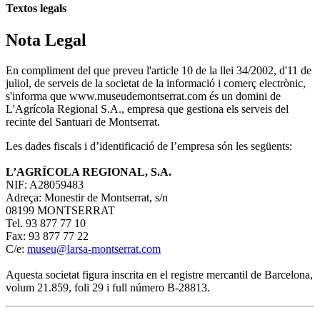
Textos legals
Nota Legal
En compliment del que preveu l'article 10 de la llei 34/2002, d'11 de
juliol, de serveis de la societat de la informació i comerç electrònic,
s'informa que www.museudemontserrat.com és un domini de
L'Agrícola Regional S.A., empresa que gestiona els serveis del
recinte del Santuari de Montserrat.
Les dades fiscals i d’identificació de l’empresa són les següents:
L’AGRÍCOLA REGIONAL, S.A.
NIF: A28059483
Adreça: Monestir de Montserrat, s/n
08199 MONTSERRAT
Tel. 93 877 77 10
Fax: 93 877 77 22
C/e:
museu@larsa-montserrat.com
Aquesta societat figura inscrita en el registre mercantil de Barcelona,
volum 21.859, foli 29 i full número B-28813.