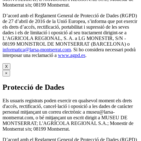
Montserrat s/n; 08199 Montserrat.
D’acord amb el Reglament General de Protecció de Dades (RGPD)
de 27 d’abril de 2016 de la Unió Europea, s’informa que pot exercir
els drets d’accés, rectificació, portabilitat i supressió de les seves
dades i els de limitació i oposició al seu tractament dirigint-se a
L’AGRICOLA REGIONAL, S. A. a LG MONESTIR, S/N -
08199 MONISTROL DE MONTSERRAT (BARCELONA) o
informatica@larsa-montserrat.com
. Si ho considera necessari podrà
interposar una reclamació a
www.agpd.es
.
X
×
Protecció de Dades
Els usuaris registrats poden exercir en qualsevol moment els drets
d'accés, rectificació, cancel·lació i oposició a les dades de caràcter
personal mitjançant un correu electrònic a museu@larsa-
montserrat.com, o bé mitjançant un escrit dirigit a MUSEU DE
MONTSERRAT; L'AGRÍCOLA REGIONAL S.A.; Monestir de
Montserrat s/n; 08199 Montserrat.
D’acord amb el Reglament General de Protecció de Dades (RGPD)