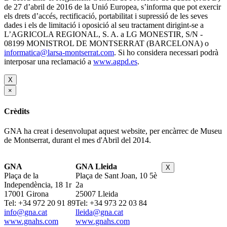
de 27 d’abril de 2016 de la Unió Europea, s’informa que pot exercir
els drets d’accés, rectificació, portabilitat i supressió de les seves
dades i els de limitació i oposició al seu tractament dirigint-se a
L’AGRICOLA REGIONAL, S. A. a LG MONESTIR, S/N -
08199 MONISTROL DE MONTSERRAT (BARCELONA) o
informatica@larsa-montserrat.com
. Si ho considera necessari podrà
interposar una reclamació a
www.agpd.es
.
X
×
Crèdits
GNA ha creat i desenvolupat aquest website, per encàrrec de Museu
de Montserrat, durant el mes d'Abril del 2014.
GNA
GNA Lleida
X
Plaça de la
Plaça de Sant Joan, 10 5è
Independència, 18 1r
2a
17001 Girona
25007 Lleida
Tel: +34 972 20 91 89
Tel: +34 973 22 03 84
info@gna.cat
lleida@gna.cat
www.gnahs.com
www.gnahs.com