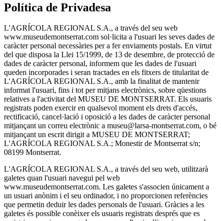
Política de Privadesa
L'AGRÍCOLA REGIONAL S.A., a través del seu web
www.museudemontserrat.com sol·licita a l'usuari les seves dades de
caràcter personal necessàries per a fer enviaments postals. En virtut
del que disposa la Llei 15/1999, de 13 de desembre, de protecció de
dades de caràcter personal, informem que les dades de l'usuari
queden incorporades i seran tractades en els fitxers de titularitat de
L'AGRÍCOLA REGIONAL S.A., amb la finalitat de mantenir
informat l'usuari, fins i tot per mitjans electrònics, sobre qüestions
relatives a l'activitat del MUSEU DE MONTSERRAT. Els usuaris
registrats poden exercir en qualsevol moment els drets d'accés,
rectificació, cancel·lació i oposició a les dades de caràcter personal
mitjançant un correu electrònic a museu@larsa-montserrat.com, o bé
mitjançant un escrit dirigit a MUSEU DE MONTSERRAT;
L'AGRÍCOLA REGIONAL S.A.; Monestir de Montserrat s/n;
08199 Montserrat.
L'AGRÍCOLA REGIONAL S.A., a través del seu web, utilitzarà
galetes quan l'usuari navegui pel web
www.museudemontserrat.com. Les galetes s'associen únicament a
un usuari anònim i el seu ordinador, i no proporcionen referències
que permetin deduir les dades personals de l'usuari. Gràcies a les
galetes és possible conèixer els usuaris registrats després que es