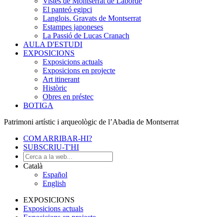
Vistes de Montserrat de Laborde
El panteó egipci
Langlois. Gravats de Montserrat
Estampes japoneses
La Passió de Lucas Cranach
AULA D'ESTUDI
EXPOSICIONS
Exposicions actuals
Exposicions en projecte
Art itinerant
Històric
Obres en préstec
BOTIGA
Patrimoni artístic i arqueològic de l’Abadia de Montserrat
COM ARRIBAR-HI?
SUBSCRIU-T'HI
Català
Español
English
EXPOSICIONS
Exposicions actuals