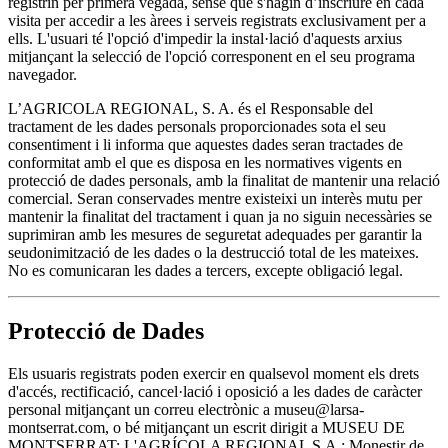
registrin per primera vegada, sense que s'hagin d’inscriure en cada
visita per accedir a les àrees i serveis registrats exclusivament per a
ells. L'usuari té l'opció d'impedir la instal·lació d'aquests arxius
mitjançant la selecció de l'opció corresponent en el seu programa
navegador.
L’AGRICOLA REGIONAL, S. A. és el Responsable del
tractament de les dades personals proporcionades sota el seu
consentiment i li informa que aquestes dades seran tractades de
conformitat amb el que es disposa en les normatives vigents en
protecció de dades personals, amb la finalitat de mantenir una relació
comercial. Seran conservades mentre existeixi un interès mutu per
mantenir la finalitat del tractament i quan ja no siguin necessàries se
suprimiran amb les mesures de seguretat adequades per garantir la
seudonimització de les dades o la destrucció total de les mateixes.
No es comunicaran les dades a tercers, excepte obligació legal.
Protecció de Dades
Els usuaris registrats poden exercir en qualsevol moment els drets
d'accés, rectificació, cancel·lació i oposició a les dades de caràcter
personal mitjançant un correu electrònic a museu@larsa-
montserrat.com, o bé mitjançant un escrit dirigit a MUSEU DE
MONTSERRAT; L'AGRÍCOLA REGIONAL S.A.; Monestir de