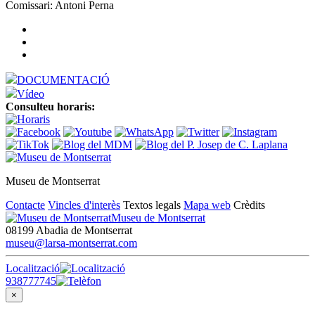
Comissari: Antoni Perna
DOCUMENTACIÓ
Vídeo
Consulteu horaris:
Museu de Montserrat
Contacte
Vincles d'interès
Textos legals
Mapa web
Crèdits
Museu de Montserrat
08199 Abadia de Montserrat
museu@larsa-montserrat.com
Localització
938777745
×