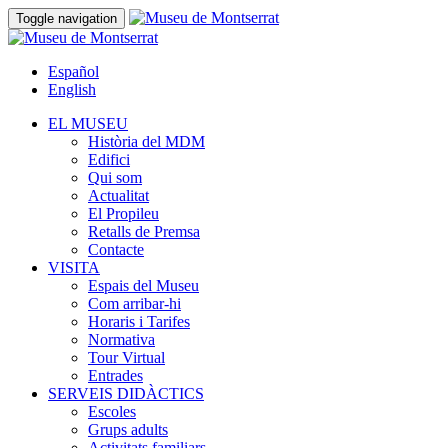
Toggle navigation
Español
English
EL MUSEU
Història del MDM
Edifici
Qui som
Actualitat
El Propileu
Retalls de Premsa
Contacte
VISITA
Espais del Museu
Com arribar-hi
Horaris i Tarifes
Normativa
Tour Virtual
Entrades
SERVEIS DIDÀCTICS
Escoles
Grups adults
Activitats familiars