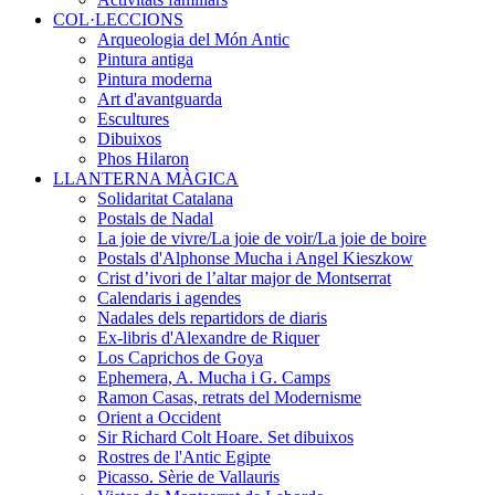
COL·LECCIONS
Arqueologia del Món Antic
Pintura antiga
Pintura moderna
Art d'avantguarda
Escultures
Dibuixos
Phos Hilaron
LLANTERNA MÀGICA
Solidaritat Catalana
Postals de Nadal
La joie de vivre/La joie de voir/La joie de boire
Postals d'Alphonse Mucha i Angel Kieszkow
Crist d’ivori de l’altar major de Montserrat
Calendaris i agendes
Nadales dels repartidors de diaris
Ex-libris d'Alexandre de Riquer
Los Caprichos de Goya
Ephemera, A. Mucha i G. Camps
Ramon Casas, retrats del Modernisme
Orient a Occident
Sir Richard Colt Hoare. Set dibuixos
Rostres de l'Antic Egipte
Picasso. Sèrie de Vallauris