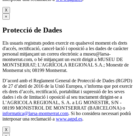
X
×
Protecció de Dades
Els usuaris registrats poden exercir en qualsevol moment els drets
d'accés, rectificació, cancel·lació i oposició a les dades de caràcter
personal mitjançant un correu electrònic a museu@larsa-
montserrat.com, o bé mitjançant un escrit dirigit a MUSEU DE
MONTSERRAT; L'AGRÍCOLA REGIONAL S.A.; Monestir de
Montserrat s/n; 08199 Montserrat.
D’acord amb el Reglament General de Protecció de Dades (RGPD)
de 27 d’abril de 2016 de la Unió Europea, s’informa que pot exercir
els drets d’accés, rectificació, portabilitat i supressió de les seves
dades i els de limitació i oposició al seu tractament dirigint-se a
L’AGRICOLA REGIONAL, S. A. a LG MONESTIR, S/N -
08199 MONISTROL DE MONTSERRAT (BARCELONA) o
informatica@larsa-montserrat.com
. Si ho considera necessari podrà
interposar una reclamació a
www.agpd.es
.
X