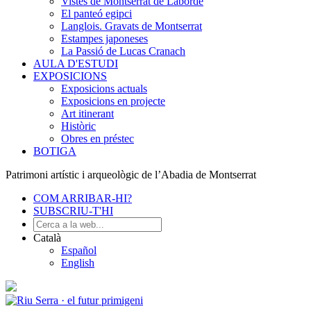
Vistes de Montserrat de Laborde
El panteó egipci
Langlois. Gravats de Montserrat
Estampes japoneses
La Passió de Lucas Cranach
AULA D'ESTUDI
EXPOSICIONS
Exposicions actuals
Exposicions en projecte
Art itinerant
Històric
Obres en préstec
BOTIGA
Patrimoni artístic i arqueològic de l’Abadia de Montserrat
COM ARRIBAR-HI?
SUBSCRIU-T'HI
Català
Español
English