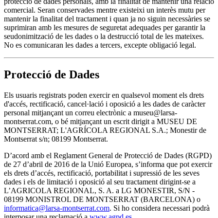
protecció de dades personals, amb la finalitat de mantenir una relació
comercial. Seran conservades mentre existeixi un interès mutu per
mantenir la finalitat del tractament i quan ja no siguin necessàries se
suprimiran amb les mesures de seguretat adequades per garantir la
seudonimització de les dades o la destrucció total de les mateixes.
No es comunicaran les dades a tercers, excepte obligació legal.
Protecció de Dades
Els usuaris registrats poden exercir en qualsevol moment els drets
d'accés, rectificació, cancel·lació i oposició a les dades de caràcter
personal mitjançant un correu electrònic a museu@larsa-
montserrat.com, o bé mitjançant un escrit dirigit a MUSEU DE
MONTSERRAT; L'AGRÍCOLA REGIONAL S.A.; Monestir de
Montserrat s/n; 08199 Montserrat.
D’acord amb el Reglament General de Protecció de Dades (RGPD)
de 27 d’abril de 2016 de la Unió Europea, s’informa que pot exercir
els drets d’accés, rectificació, portabilitat i supressió de les seves
dades i els de limitació i oposició al seu tractament dirigint-se a
L’AGRICOLA REGIONAL, S. A. a LG MONESTIR, S/N -
08199 MONISTROL DE MONTSERRAT (BARCELONA) o
informatica@larsa-montserrat.com
. Si ho considera necessari podrà
interposar una reclamació a
www.agpd.es
.