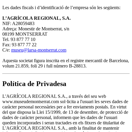
Les dades fiscals i d’identificació de l’empresa són les següents:
L’AGRÍCOLA REGIONAL, S.A.
NIF: A28059483
Adreça: Monestir de Montserrat, s/n
08199 MONTSERRAT
Tel. 93 877 77 10
Fax: 93 877 77 22
C/e:
museu@larsa-montserrat.com
Aquesta societat figura inscrita en el registre mercantil de Barcelona,
volum 21.859, foli 29 i full número B-28813.
Política de Privadesa
L'AGRÍCOLA REGIONAL S.A., a través del seu web
www.museudemontserrat.com sol·licita a l'usuari les seves dades de
caràcter personal necessàries per a fer enviaments postals. En virtut
del que disposa la Llei 15/1999, de 13 de desembre, de protecció de
dades de caràcter personal, informem que les dades de l'usuari
queden incorporades i seran tractades en els fitxers de titularitat de
L'AGRÍCOLA REGIONAL S.A., amb la finalitat de mantenir