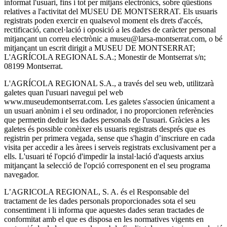
informat l'usuari, fins i tot per mitjans electrònics, sobre qüestions
relatives a l'activitat del MUSEU DE MONTSERRAT. Els usuaris
registrats poden exercir en qualsevol moment els drets d'accés,
rectificació, cancel·lació i oposició a les dades de caràcter personal
mitjançant un correu electrònic a museu@larsa-montserrat.com, o bé
mitjançant un escrit dirigit a MUSEU DE MONTSERRAT;
L'AGRÍCOLA REGIONAL S.A.; Monestir de Montserrat s/n;
08199 Montserrat.
L'AGRÍCOLA REGIONAL S.A., a través del seu web, utilitzarà
galetes quan l'usuari navegui pel web
www.museudemontserrat.com. Les galetes s'associen únicament a
un usuari anònim i el seu ordinador, i no proporcionen referències
que permetin deduir les dades personals de l'usuari. Gràcies a les
galetes és possible conèixer els usuaris registrats després que es
registrin per primera vegada, sense que s'hagin d’inscriure en cada
visita per accedir a les àrees i serveis registrats exclusivament per a
ells. L'usuari té l'opció d'impedir la instal·lació d'aquests arxius
mitjançant la selecció de l'opció corresponent en el seu programa
navegador.
L’AGRICOLA REGIONAL, S. A. és el Responsable del
tractament de les dades personals proporcionades sota el seu
consentiment i li informa que aquestes dades seran tractades de
conformitat amb el que es disposa en les normatives vigents en