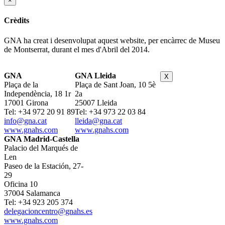
×
Crèdits
GNA ha creat i desenvolupat aquest website, per encàrrec de Museu
de Montserrat, durant el mes d'Abril del 2014.
GNA
GNA Lleida
X
Plaça de la
Plaça de Sant Joan, 10 5è
Independència, 18 1r
2a
17001 Girona
25007 Lleida
Tel: +34 972 20 91 89
Tel: +34 973 22 03 84
info@gna.cat
lleida@gna.cat
www.gnahs.com
www.gnahs.com
GNA Madrid-Castella
Palacio del Marqués de
Len
Paseo de la Estación, 27-
29
Oficina 10
37004 Salamanca
Tel: +34 923 205 374
delegacioncentro@gnahs.es
www.gnahs.com