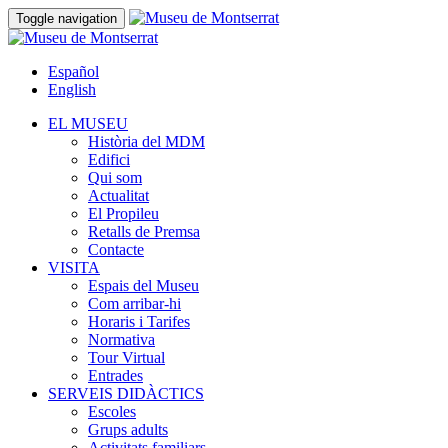
Toggle navigation
Español
English
EL MUSEU
Història del MDM
Edifici
Qui som
Actualitat
El Propileu
Retalls de Premsa
Contacte
VISITA
Espais del Museu
Com arribar-hi
Horaris i Tarifes
Normativa
Tour Virtual
Entrades
SERVEIS DIDÀCTICS
Escoles
Grups adults
Activitats familiars