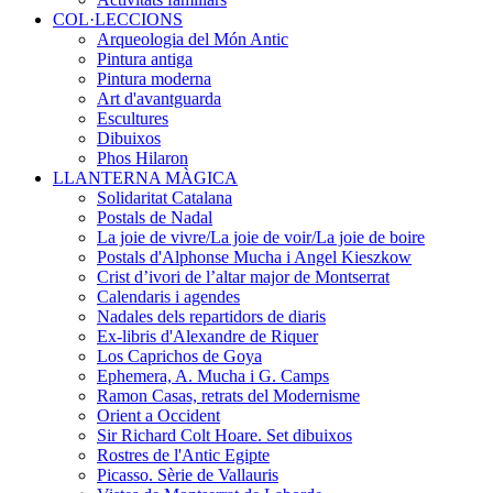
COL·LECCIONS
Arqueologia del Món Antic
Pintura antiga
Pintura moderna
Art d'avantguarda
Escultures
Dibuixos
Phos Hilaron
LLANTERNA MÀGICA
Solidaritat Catalana
Postals de Nadal
La joie de vivre/La joie de voir/La joie de boire
Postals d'Alphonse Mucha i Angel Kieszkow
Crist d’ivori de l’altar major de Montserrat
Calendaris i agendes
Nadales dels repartidors de diaris
Ex-libris d'Alexandre de Riquer
Los Caprichos de Goya
Ephemera, A. Mucha i G. Camps
Ramon Casas, retrats del Modernisme
Orient a Occident
Sir Richard Colt Hoare. Set dibuixos
Rostres de l'Antic Egipte
Picasso. Sèrie de Vallauris