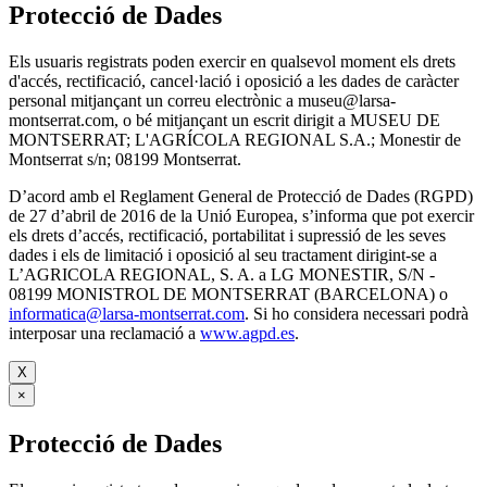
Protecció de Dades
Els usuaris registrats poden exercir en qualsevol moment els drets
d'accés, rectificació, cancel·lació i oposició a les dades de caràcter
personal mitjançant un correu electrònic a museu@larsa-
montserrat.com, o bé mitjançant un escrit dirigit a MUSEU DE
MONTSERRAT; L'AGRÍCOLA REGIONAL S.A.; Monestir de
Montserrat s/n; 08199 Montserrat.
D’acord amb el Reglament General de Protecció de Dades (RGPD)
de 27 d’abril de 2016 de la Unió Europea, s’informa que pot exercir
els drets d’accés, rectificació, portabilitat i supressió de les seves
dades i els de limitació i oposició al seu tractament dirigint-se a
L’AGRICOLA REGIONAL, S. A. a LG MONESTIR, S/N -
08199 MONISTROL DE MONTSERRAT (BARCELONA) o
informatica@larsa-montserrat.com
. Si ho considera necessari podrà
interposar una reclamació a
www.agpd.es
.
X
×
Protecció de Dades