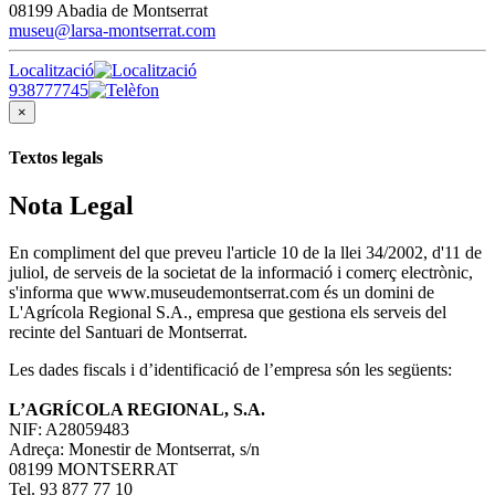
08199 Abadia de Montserrat
museu@larsa-montserrat.com
Localització
938777745
×
Textos legals
Nota Legal
En compliment del que preveu l'article 10 de la llei 34/2002, d'11 de
juliol, de serveis de la societat de la informació i comerç electrònic,
s'informa que www.museudemontserrat.com és un domini de
L'Agrícola Regional S.A., empresa que gestiona els serveis del
recinte del Santuari de Montserrat.
Les dades fiscals i d’identificació de l’empresa són les següents:
L’AGRÍCOLA REGIONAL, S.A.
NIF: A28059483
Adreça: Monestir de Montserrat, s/n
08199 MONTSERRAT
Tel. 93 877 77 10