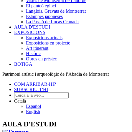
Vistes de Montserrat de Laborde
El panteó egipci
Langlois. Gravats de Montserrat
Estampes japoneses
La Passió de Lucas Cranach
AULA D'ESTUDI
EXPOSICIONS
Exposicions actuals
Exposicions en projecte
Art itinerant
Històric
Obres en préstec
BOTIGA
Patrimoni artístic i arqueològic de l’Abadia de Montserrat
COM ARRIBAR-HI?
SUBSCRIU-T'HI
Català
Español
English
AULA D'ESTUDI
Tornar