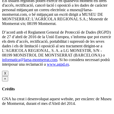
Els usuaris registrats poden exercir en qualsevol moment els drets
d'accés, rectificació, cancel·lació i oposició a les dades de caràcter
personal mitjançant un correu electrònic a museu@larsa-
montserrat.com, o bé mitjançant un escrit dirigit a MUSEU DE
MONTSERRAT; L'AGRÍCOLA REGIONAL S.A.; Monestir de
Montserrat s/n; 08199 Montserrat.
D’acord amb el Reglament General de Protecció de Dades (RGPD)
de 27 d’abril de 2016 de la Unió Europea, s’informa que pot exercir
els drets d’accés, rectificació, portabilitat i supressió de les seves
dades i els de limitació i oposició al seu tractament dirigint-se a
L’AGRICOLA REGIONAL, S. A. a LG MONESTIR, S/N -
08199 MONISTROL DE MONTSERRAT (BARCELONA) o
informatica@larsa-montserrat.com
. Si ho considera necessari podrà
interposar una reclamació a
www.agpd.es
.
X
×
Crèdits
GNA ha creat i desenvolupat aquest website, per encàrrec de Museu
de Montserrat, durant el mes d'Abril del 2014.