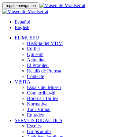
Toggle navigation
Español
English
EL MUSEU
Història del MDM
Edifici
Qui som
Actualitat
El Propileu
Retalls de Premsa
Contacte
VISITA
Espais del Museu
Com arribar-hi
Horaris i Tarifes
Normativa
Tour Virtual
Entrades
SERVEIS DIDÀCTICS
Escoles
Grups adults
Activitats familiars