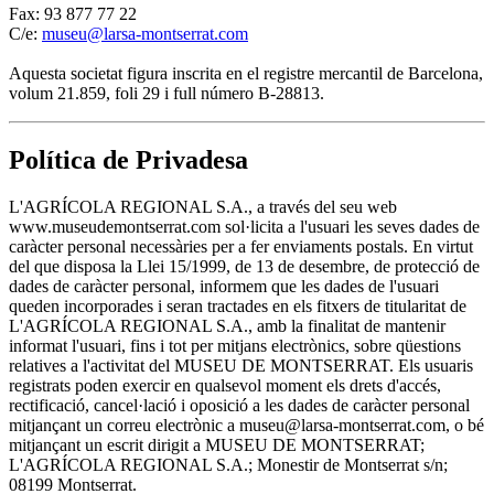
Fax: 93 877 77 22
C/e:
museu@larsa-montserrat.com
Aquesta societat figura inscrita en el registre mercantil de Barcelona,
volum 21.859, foli 29 i full número B-28813.
Política de Privadesa
L'AGRÍCOLA REGIONAL S.A., a través del seu web
www.museudemontserrat.com sol·licita a l'usuari les seves dades de
caràcter personal necessàries per a fer enviaments postals. En virtut
del que disposa la Llei 15/1999, de 13 de desembre, de protecció de
dades de caràcter personal, informem que les dades de l'usuari
queden incorporades i seran tractades en els fitxers de titularitat de
L'AGRÍCOLA REGIONAL S.A., amb la finalitat de mantenir
informat l'usuari, fins i tot per mitjans electrònics, sobre qüestions
relatives a l'activitat del MUSEU DE MONTSERRAT. Els usuaris
registrats poden exercir en qualsevol moment els drets d'accés,
rectificació, cancel·lació i oposició a les dades de caràcter personal
mitjançant un correu electrònic a museu@larsa-montserrat.com, o bé
mitjançant un escrit dirigit a MUSEU DE MONTSERRAT;
L'AGRÍCOLA REGIONAL S.A.; Monestir de Montserrat s/n;
08199 Montserrat.