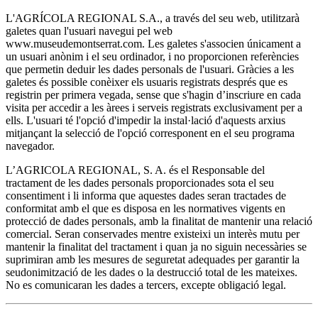
L'AGRÍCOLA REGIONAL S.A., a través del seu web, utilitzarà
galetes quan l'usuari navegui pel web
www.museudemontserrat.com. Les galetes s'associen únicament a
un usuari anònim i el seu ordinador, i no proporcionen referències
que permetin deduir les dades personals de l'usuari. Gràcies a les
galetes és possible conèixer els usuaris registrats després que es
registrin per primera vegada, sense que s'hagin d’inscriure en cada
visita per accedir a les àrees i serveis registrats exclusivament per a
ells. L'usuari té l'opció d'impedir la instal·lació d'aquests arxius
mitjançant la selecció de l'opció corresponent en el seu programa
navegador.
L’AGRICOLA REGIONAL, S. A. és el Responsable del
tractament de les dades personals proporcionades sota el seu
consentiment i li informa que aquestes dades seran tractades de
conformitat amb el que es disposa en les normatives vigents en
protecció de dades personals, amb la finalitat de mantenir una relació
comercial. Seran conservades mentre existeixi un interès mutu per
mantenir la finalitat del tractament i quan ja no siguin necessàries se
suprimiran amb les mesures de seguretat adequades per garantir la
seudonimització de les dades o la destrucció total de les mateixes.
No es comunicaran les dades a tercers, excepte obligació legal.