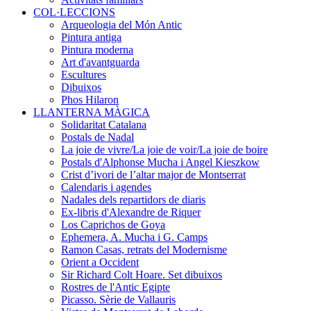
COL·LECCIONS
Arqueologia del Món Antic
Pintura antiga
Pintura moderna
Art d'avantguarda
Escultures
Dibuixos
Phos Hilaron
LLANTERNA MÀGICA
Solidaritat Catalana
Postals de Nadal
La joie de vivre/La joie de voir/La joie de boire
Postals d'Alphonse Mucha i Angel Kieszkow
Crist d’ivori de l’altar major de Montserrat
Calendaris i agendes
Nadales dels repartidors de diaris
Ex-libris d'Alexandre de Riquer
Los Caprichos de Goya
Ephemera, A. Mucha i G. Camps
Ramon Casas, retrats del Modernisme
Orient a Occident
Sir Richard Colt Hoare. Set dibuixos
Rostres de l'Antic Egipte
Picasso. Sèrie de Vallauris