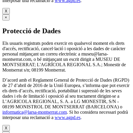
interposar una reclamació a
www.agpd.es
.
X
×
Protecció de Dades
Els usuaris registrats poden exercir en qualsevol moment els drets
d'accés, rectificació, cancel·lació i oposició a les dades de caràcter
personal mitjançant un correu electrònic a museu@larsa-
montserrat.com, o bé mitjançant un escrit dirigit a MUSEU DE
MONTSERRAT; L'AGRÍCOLA REGIONAL S.A.; Monestir de
Montserrat s/n; 08199 Montserrat.
D’acord amb el Reglament General de Protecció de Dades (RGPD)
de 27 d’abril de 2016 de la Unió Europea, s’informa que pot exercir
els drets d’accés, rectificació, portabilitat i supressió de les seves
dades i els de limitació i oposició al seu tractament dirigint-se a
L’AGRICOLA REGIONAL, S. A. a LG MONESTIR, S/N -
08199 MONISTROL DE MONTSERRAT (BARCELONA) o
informatica@larsa-montserrat.com
. Si ho considera necessari podrà
interposar una reclamació a
www.agpd.es
.
X