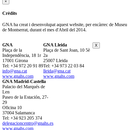
×
Crèdits
GNA ha creat i desenvolupat aquest website, per encàrrec de Museu
de Montserrat, durant el mes d'Abril del 2014.
GNA
GNA Lleida
X
Plaça de la
Plaça de Sant Joan, 10 5è
Independència, 18 1r
2a
17001 Girona
25007 Lleida
Tel: +34 972 20 91 89
Tel: +34 973 22 03 84
info@gna.cat
lleida@gna.cat
www.gnahs.com
www.gnahs.com
GNA Madrid-Castella
Palacio del Marqués de
Len
Paseo de la Estación, 27-
29
Oficina 10
37004 Salamanca
Tel: +34 923 205 374
delegacioncentro@gnahs.es
www.gnahs.com