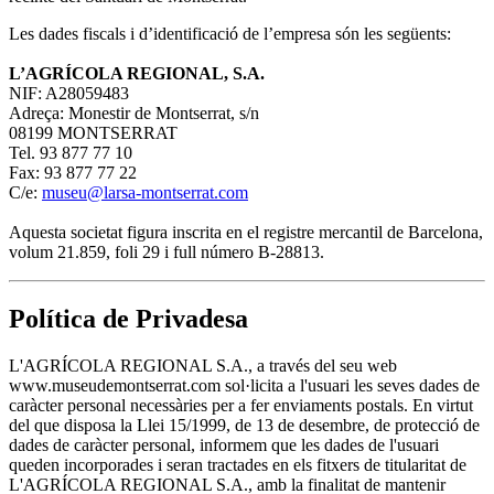
Les dades fiscals i d’identificació de l’empresa són les següents:
L’AGRÍCOLA REGIONAL, S.A.
NIF: A28059483
Adreça: Monestir de Montserrat, s/n
08199 MONTSERRAT
Tel. 93 877 77 10
Fax: 93 877 77 22
C/e:
museu@larsa-montserrat.com
Aquesta societat figura inscrita en el registre mercantil de Barcelona,
volum 21.859, foli 29 i full número B-28813.
Política de Privadesa
L'AGRÍCOLA REGIONAL S.A., a través del seu web
www.museudemontserrat.com sol·licita a l'usuari les seves dades de
caràcter personal necessàries per a fer enviaments postals. En virtut
del que disposa la Llei 15/1999, de 13 de desembre, de protecció de
dades de caràcter personal, informem que les dades de l'usuari
queden incorporades i seran tractades en els fitxers de titularitat de
L'AGRÍCOLA REGIONAL S.A., amb la finalitat de mantenir