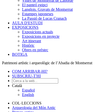
Vistes de Montserrat de Laborde
El panteó egipci
Langlois. Gravats de Montserrat
Estampes japoneses
La Passió de Lucas Cranach
AULA D'ESTUDI
EXPOSICIONS
Exposicions actuals
Exposicions en projecte
Art itinerant
Històric
Obres en préstec
BOTIGA
Patrimoni artístic i arqueològic de l’Abadia de Montserrat
COM ARRIBAR-HI?
SUBSCRIU-T'HI
Català
Español
English
COL·LECCIONS
Arqueologia del Món Antic