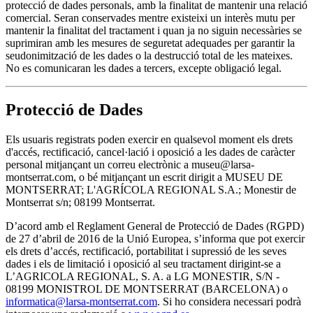
protecció de dades personals, amb la finalitat de mantenir una relació
comercial. Seran conservades mentre existeixi un interès mutu per
mantenir la finalitat del tractament i quan ja no siguin necessàries se
suprimiran amb les mesures de seguretat adequades per garantir la
seudonimització de les dades o la destrucció total de les mateixes.
No es comunicaran les dades a tercers, excepte obligació legal.
Protecció de Dades
Els usuaris registrats poden exercir en qualsevol moment els drets
d'accés, rectificació, cancel·lació i oposició a les dades de caràcter
personal mitjançant un correu electrònic a museu@larsa-
montserrat.com, o bé mitjançant un escrit dirigit a MUSEU DE
MONTSERRAT; L'AGRÍCOLA REGIONAL S.A.; Monestir de
Montserrat s/n; 08199 Montserrat.
D’acord amb el Reglament General de Protecció de Dades (RGPD)
de 27 d’abril de 2016 de la Unió Europea, s’informa que pot exercir
els drets d’accés, rectificació, portabilitat i supressió de les seves
dades i els de limitació i oposició al seu tractament dirigint-se a
L’AGRICOLA REGIONAL, S. A. a LG MONESTIR, S/N -
08199 MONISTROL DE MONTSERRAT (BARCELONA) o
informatica@larsa-montserrat.com
. Si ho considera necessari podrà