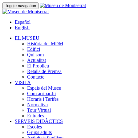
Toggle navigation
Español
English
EL MUSEU
Història del MDM
Edifici
Qui som
Actualitat
El Propileu
Retalls de Premsa
Contacte
VISITA
Espais del Museu
Com arribar-hi
Horaris i Tarifes
Normativa
Tour Virtual
Entrades
SERVEIS DIDÀCTICS
Escoles
Grups adults
Activitats familiars