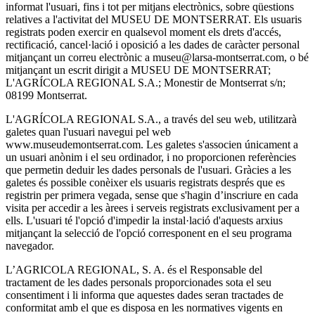
informat l'usuari, fins i tot per mitjans electrònics, sobre qüestions
relatives a l'activitat del MUSEU DE MONTSERRAT. Els usuaris
registrats poden exercir en qualsevol moment els drets d'accés,
rectificació, cancel·lació i oposició a les dades de caràcter personal
mitjançant un correu electrònic a museu@larsa-montserrat.com, o bé
mitjançant un escrit dirigit a MUSEU DE MONTSERRAT;
L'AGRÍCOLA REGIONAL S.A.; Monestir de Montserrat s/n;
08199 Montserrat.
L'AGRÍCOLA REGIONAL S.A., a través del seu web, utilitzarà
galetes quan l'usuari navegui pel web
www.museudemontserrat.com. Les galetes s'associen únicament a
un usuari anònim i el seu ordinador, i no proporcionen referències
que permetin deduir les dades personals de l'usuari. Gràcies a les
galetes és possible conèixer els usuaris registrats després que es
registrin per primera vegada, sense que s'hagin d’inscriure en cada
visita per accedir a les àrees i serveis registrats exclusivament per a
ells. L'usuari té l'opció d'impedir la instal·lació d'aquests arxius
mitjançant la selecció de l'opció corresponent en el seu programa
navegador.
L’AGRICOLA REGIONAL, S. A. és el Responsable del
tractament de les dades personals proporcionades sota el seu
consentiment i li informa que aquestes dades seran tractades de
conformitat amb el que es disposa en les normatives vigents en